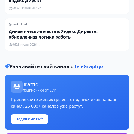
Яндекс Директ
583
25 июля 2026 г.
@best_direkt
Динамические места в Яндекс Директе:
обновленная логика работы
96
23 июля 2026 г.
Развивайте свой канал с
TeleGraphyx
Traffic
подписчики от 27₽
Привлекайте живых целевых подписчиков на ваш
канал. 25 000+ каналов уже растут.
Подключить