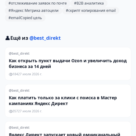
#отслеживание заявок по почте
#B2B аналитика
#Яндекс Метрика автоцели
#скрипт копирования email
#emailCopied цель
👤
Ещё из
@best_direkt
@best_direkt
Как открыть пункт выдачи Ozon и увеличить доход
бизнеса за 14 дней
184
27 июля 2026 г.
@best_direkt
Как платить только за клики с поиска в Мастер
кампаниях Яндекс Директ
357
27 июля 2026 г.
@best_direkt
Яндекс Директ запускает новый омниканальный