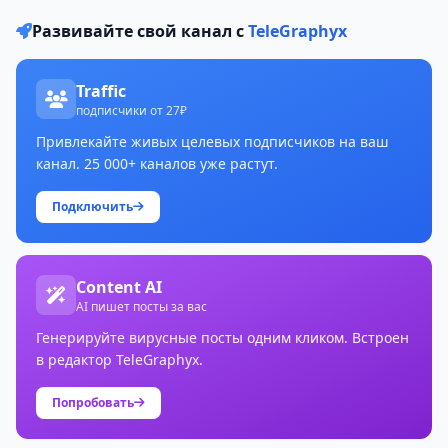
Развивайте свой канал с
TeleGraphyx
Traffic
подписчики от 27₽
Привлекайте живых целевых подписчиков на ваш
канал. 25 000+ каналов уже растут.
Подключить
Content AI
AI пишет посты за вас
Генерируйте вирусные посты одним кликом. Встроен
в редактор TeleGraphyx.
Попробовать