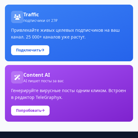
Traffic
подписчики от 27₽
Привлекайте живых целевых подписчиков на ваш
канал. 25 000+ каналов уже растут.
Подключить
Content AI
AI пишет посты за вас
Генерируйте вирусные посты одним кликом. Встроен
в редактор TeleGraphyx.
Попробовать