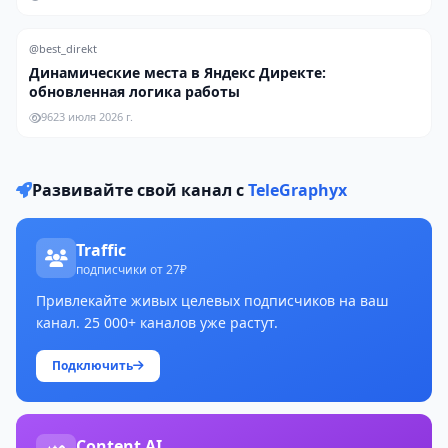
@best_direkt
Динамические места в Яндекс Директе:
обновленная логика работы
96
23 июля 2026 г.
Развивайте свой канал с
TeleGraphyx
Traffic
подписчики от 27₽
Привлекайте живых целевых подписчиков на ваш
канал. 25 000+ каналов уже растут.
Подключить
Content AI