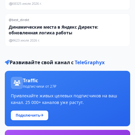
583
25 июля 2026 г.
@best_direkt
Динамические места в Яндекс Директе:
обновленная логика работы
96
23 июля 2026 г.
Развивайте свой канал с
TeleGraphyx
Traffic
подписчики от 27₽
Привлекайте живых целевых подписчиков на ваш
канал. 25 000+ каналов уже растут.
Подключить