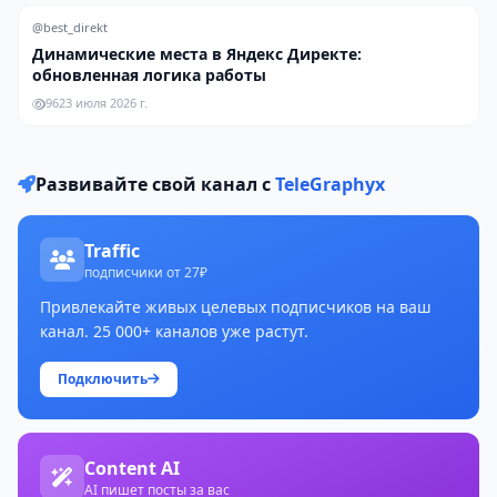
@best_direkt
Динамические места в Яндекс Директе:
обновленная логика работы
96
23 июля 2026 г.
Развивайте свой канал с
TeleGraphyx
Traffic
подписчики от 27₽
Привлекайте живых целевых подписчиков на ваш
канал. 25 000+ каналов уже растут.
Подключить
Content AI
AI пишет посты за вас