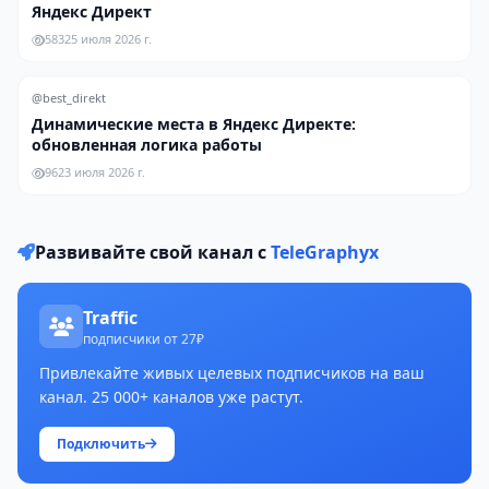
Яндекс Директ
583
25 июля 2026 г.
@best_direkt
Динамические места в Яндекс Директе:
обновленная логика работы
96
23 июля 2026 г.
Развивайте свой канал с
TeleGraphyx
Traffic
подписчики от 27₽
Привлекайте живых целевых подписчиков на ваш
канал. 25 000+ каналов уже растут.
Подключить