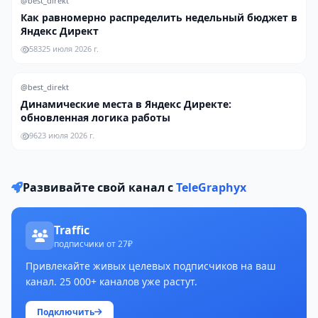
@best_direkt
Как равномерно распределить недельный бюджет в
Яндекс Директ
583
25 июля 2026 г.
@best_direkt
Динамические места в Яндекс Директе:
обновленная логика работы
96
23 июля 2026 г.
Развивайте свой канал с
TeleGraphyx
Traffic
подписчики от 27₽
Привлекайте живых целевых подписчиков на ваш
канал. 25 000+ каналов уже растут.
Подключить