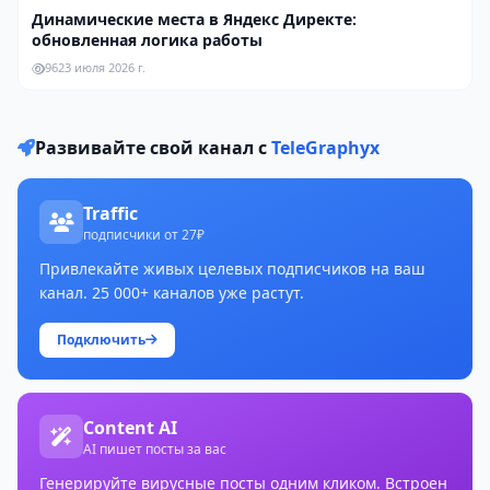
Динамические места в Яндекс Директе:
обновленная логика работы
96
23 июля 2026 г.
Развивайте свой канал с
TeleGraphyx
Traffic
подписчики от 27₽
Привлекайте живых целевых подписчиков на ваш
канал. 25 000+ каналов уже растут.
Подключить
Content AI
AI пишет посты за вас
Генерируйте вирусные посты одним кликом. Встроен