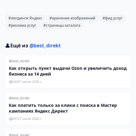
#лендинги Яндекс
#хранение изображений
#фид услуг
#реклама услуг
#страницы каталога
👤
Ещё из
@best_direkt
@best_direkt
Как открыть пункт выдачи Ozon и увеличить доход
бизнеса за 14 дней
184
27 июля 2026 г.
@best_direkt
Как платить только за клики с поиска в Мастер
кампаниях Яндекс Директ
357
27 июля 2026 г.
@best_direkt