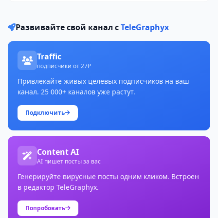
Развивайте свой канал с
TeleGraphyx
Traffic
подписчики от 27₽
Привлекайте живых целевых подписчиков на ваш
канал. 25 000+ каналов уже растут.
Подключить
Content AI
AI пишет посты за вас
Генерируйте вирусные посты одним кликом. Встроен
в редактор TeleGraphyx.
Попробовать