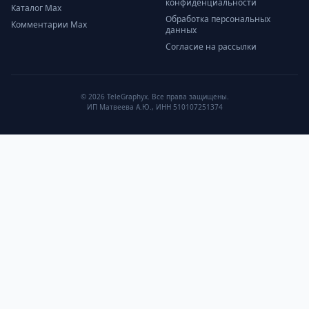
конфиденциальности
Каталог Max
Обработка персональных
Комментарии Max
данных
Согласие на рассылки
© 2026 TeleGraphyx. Все права защищены.
ИП Матвеева А.Ю., ИНН 510107251374