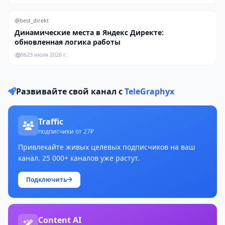
@best_direkt
Динамические места в Яндекс Директе:
обновленная логика работы
96
23 июля 2026 г.
Развивайте свой канал с
TeleGraphyx
Traffic
подписчики от 27₽
Привлекайте живых целевых подписчиков на ваш
канал. 25 000+ каналов уже растут.
Подключить
Content AI