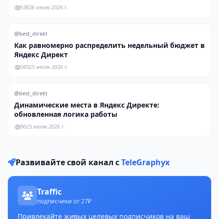
538
26 июля 2026 г.
@best_direkt
Как равномерно распределить недельный бюджет в
Яндекс Директ
583
25 июля 2026 г.
@best_direkt
Динамические места в Яндекс Директе:
обновленная логика работы
96
23 июля 2026 г.
Развивайте свой канал с
TeleGraphyx
Traffic
подписчики от 27₽
Привлекайте живых целевых подписчиков на ваш