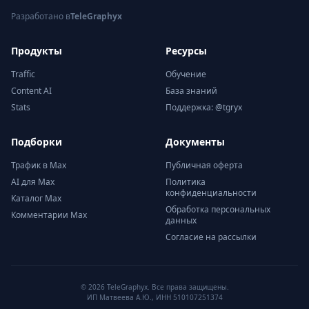
Разработано в
TeleGraphyx
Продукты
Ресурсы
Traffic
Обучение
Content AI
База знаний
Stats
Поддержка: @tgryx
Подборки
Документы
Трафик в Max
Публичная оферта
AI для Max
Политика
конфиденциальности
Каталог Max
Обработка персональных
Комментарии Max
данных
Согласие на рассылки
© 2026 TeleGraphyx. Все права защищены.
ИП Матвеева А.Ю., ИНН 510107251374