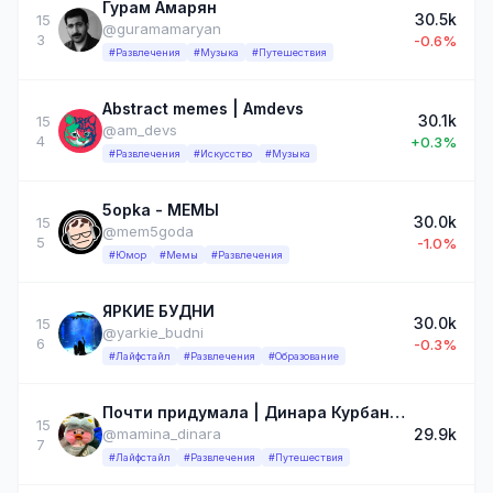
Гурам Амарян
30.5k
15
@guramamaryan
3
-0.6%
#Развлечения
#Музыка
#Путешествия
Abstract memes | Amdevs
30.1k
15
@am_devs
4
+0.3%
#Развлечения
#Искусство
#Музыка
5opka - МЕМЫ
30.0k
15
@mem5goda
5
-1.0%
#Юмор
#Мемы
#Развлечения
ЯРКИЕ БУДНИ
30.0k
15
@yarkie_budni
6
-0.3%
#Лайфстайл
#Развлечения
#Образование
Почти придумала | Динара Курбанова
15
29.9k
@mamina_dinara
7
#Лайфстайл
#Развлечения
#Путешествия