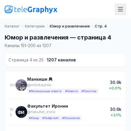
Каталог
/
Категории
/
Юмор и развлечения
/
Стр. 4
Юмор и развлечения — страница 4
Каналы 151–200 из 1207
Страница 4 из 25 ·
1207 каналов
Манкиши 🦧
30.9k
@m0nkashiki
151
+0.0%
#Региональные новости
#Новости
#Политика
Факультет Иронии
30.6k
15
@fakultet_ironii
2
+3.1%
#Юмор
#Лайфстайл
#Психология