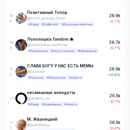
Позитивный Топор
26.9k
16
@tresh_prikoly_zhest
8
-0.7%
#Юмор
#Лайфстайл
#Домашние животные
Лололошка fandom 🎄
26.7k
16
@lololoshka_neofficial
9
-0.7%
#Развлечения
#Кино и сериалы
#Образование
СЛАВА БОГУ У НАС ЕСТЬ МЕМЫ
26.6k
17
@sbunem
0
+0.8%
#Политика
#Геополитика
#Новости
несмешные анекдоты
26.5k
@anekdo_ty
171
-0.7%
#Юмор
#Развлечения
#Новости
М. Жванецкий
26.5k
17
@jvanetskyy
2
-0.4%