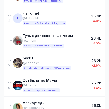
#Юмор
#Политика
#Новости
Fishki.net
26.4k
17
F
@fishechki
3
-0.8%
#Юмор
#Лайфстайл
#Искусство
Тупые депрессивные мемы
26.4k
@tdmem
174
-1.5%
#Мода
#Психология
#Новости
бесит
26.2k
17
@bbeessit
5
-2.6%
#Лайфстайл
#Красота
#Образование
Футбольные Мемы
26.2k
17
@fmems
6
-0.4%
#Спорт
#Футбол
#Новости
москоуледи
26.0k
17
@moscoylady