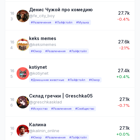
Денис Чужой про комедию
27.7k
16
@fe_city_boy
3
-0.4%
#Развлечения
#Лайфстайл
#Музыка
keks memes
27.6k
16
@keksmemes
4
-2.1%
#Юмор
#Развлечения
#Лайфстайл
kotiynet
27.4k
16
@kotiynet
5
+0.4%
#Домашние животные
#Лайфстайл
#Юмор
Склад гречки | Greschka05
27.1k
16
@greschkasklad
6
-0.7%
#Искусство
#Развлечения
#Сообщество
Калина
27.1k
16
@kalinin_online
7
+0.0%
#Юмор
#Развлечения
#Лайфстайл