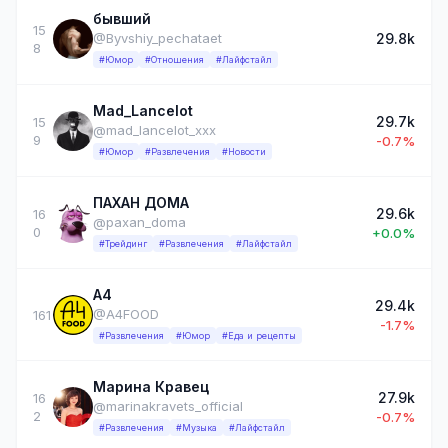
бывший
15
29.8k
@Byvshiy_pechataet
8
#Юмор
#Отношения
#Лайфстайл
Mad_Lancelot
29.7k
15
@mad_lancelot_xxx
9
-0.7%
#Юмор
#Развлечения
#Новости
ПАХАН ДОМА
29.6k
16
@paxan_doma
0
+0.0%
#Трейдинг
#Развлечения
#Лайфстайл
A4
29.4k
@A4FOOD
161
-1.7%
#Развлечения
#Юмор
#Еда и рецепты
Марина Кравец
27.9k
16
@marinakravets_official
2
-0.7%
#Развлечения
#Музыка
#Лайфстайл