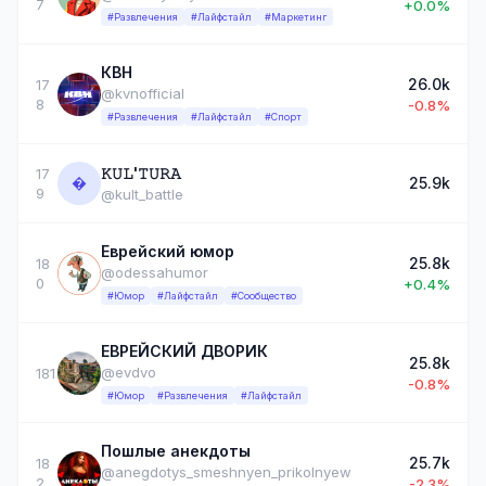
7
+0.0%
#Развлечения
#Лайфстайл
#Маркетинг
КВН
26.0k
17
@kvnofficial
8
-0.8%
#Развлечения
#Лайфстайл
#Спорт
𝙺𝚄𝙻'𝚃𝚄𝚁𝙰
17
�
25.9k
9
@kult_battle
Еврейский юмор
25.8k
18
@odessahumor
0
+0.4%
#Юмор
#Лайфстайл
#Сообщество
ЕВРЕЙСКИЙ ДВОРИК
25.8k
@evdvo
181
-0.8%
#Юмор
#Развлечения
#Лайфстайл
Пошлые анекдоты
25.7k
18
@anegdotys_smeshnyen_prikolnyew
2
-2.3%