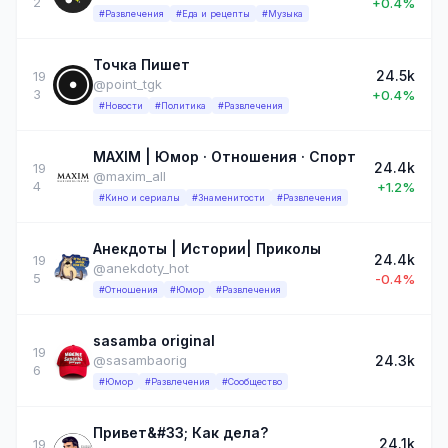
2
+0.4%
#Развлечения
#Еда и рецепты
#Музыка
Точка Пишет
24.5k
19
@point_tgk
3
+0.4%
#Новости
#Политика
#Развлечения
MAXIM | Юмор · Отношения · Спорт
24.4k
19
@maxim_all
4
+1.2%
#Кино и сериалы
#Знаменитости
#Развлечения
Анекдоты | Истории| Приколы
24.4k
19
@anekdoty_hot
5
-0.4%
#Отношения
#Юмор
#Развлечения
sasamba original
19
24.3k
@sasambaorig
6
#Юмор
#Развлечения
#Сообщество
Привет&#33; Как дела?
24.1k
19