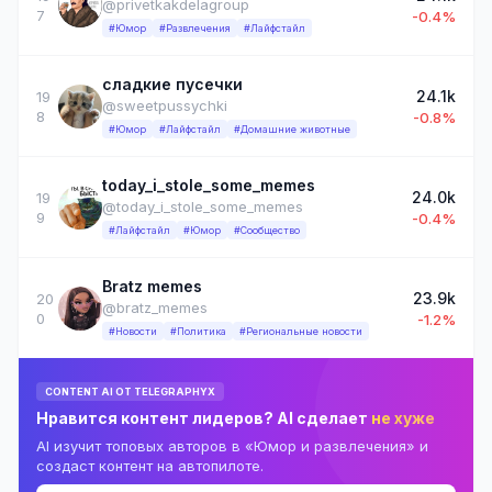
@privetkakdelagroup
7
-0.4%
#Юмор
#Развлечения
#Лайфстайл
сладкие пусечки
24.1k
19
@sweetpussychki
8
-0.8%
#Юмор
#Лайфстайл
#Домашние животные
today_i_stole_some_memes
24.0k
19
@today_i_stole_some_memes
9
-0.4%
#Лайфстайл
#Юмор
#Сообщество
Bratz memes
23.9k
20
@bratz_memes
0
-1.2%
#Новости
#Политика
#Региональные новости
CONTENT AI ОТ TELEGRAPHYX
Нравится контент лидеров? AI сделает
не хуже
AI изучит топовых авторов в «Юмор и развлечения» и
создаст контент на автопилоте.