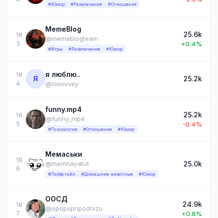
#Юмор
#Развлечения
#Отношения
MemeBlog
25.6k
18
@memeblogteam
3
+0.4%
#Игры
#Развлечения
#Юмор
я люблю..
18
Я
25.2k
4
@loovvvey
funny.mp4
25.2k
18
@funny_mp4
5
-0.4%
#Психология
#Отношения
#Юмор
Мемаськи
18
25.0k
@memnayatut
6
#Лайфстайл
#Домашние животные
#Юмор
ООСД
24.9k
18
@opopspripodnizu
7
+0.8%