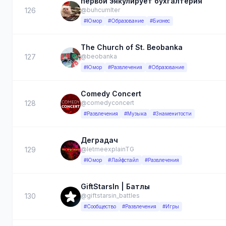
первой эякулирует бухгалтерия
126
@buhcumlter
#Юмор
#Образование
#Бизнес
The Church of St. Beobanka
127
@beobanka
#Юмор
#Развлечения
#Образование
Comedy Concert
128
@comedyconcert
#Развлечения
#Музыка
#Знаменитости
Деградач
129
@letmeexplainTG
#Юмор
#Лайфстайл
#Развлечения
GiftStarsIn | Батлы
130
@giftstarsin_battles
#Сообщество
#Развлечения
#Игры