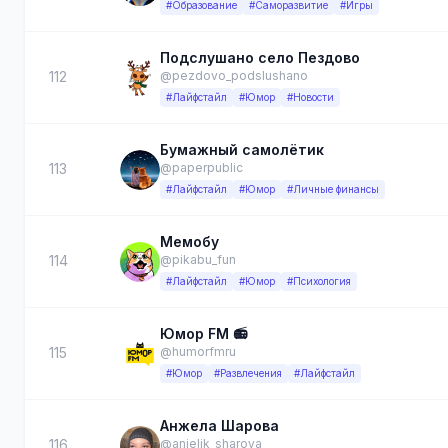
#Образование
#Саморазвитие
#Игры
Подслушано село Пездово
112
@pezdovo_podslushano
#Лайфстайл
#Юмор
#Новости
Бумажный самолётик
113
@paperpublic
#Лайфстайл
#Юмор
#Личные финансы
Мемобу
114
@pikabu_fun
#Лайфстайл
#Юмор
#Психология
Юмор FM 📻
115
@humorfmru
#Юмор
#Развлечения
#Лайфстайл
Анжела Шарова
116
@anjelik_sharova