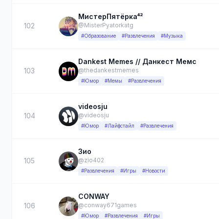
МистерПятёрка⁴²
102
@MisterPyatorkatg
#Образование
#Развлечения
#Музыка
Dankest Memes // Данкест Мемс
103
@thedankestmemes
#Юмор
#Мемы
#Развлечения
videosju
104
@videosju
#Юмор
#Лайфстайл
#Развлечения
Зио
105
@zio402
#Развлечения
#Игры
#Новости
CONWAY
106
@conway671games
#Юмор
#Развлечения
#Игры