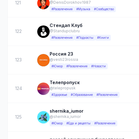
121
@DenisDorokhov1987
#Развлечения
#Музыка
#Сообщество
Стендап Клуб
122
@Standupclubru
#Развлечения
#Подкасты
#Книги
Россия 23
123
@vesti23rossia
#Юмор
#Развлечения
#Новости
Телепропуск
124
@telepropusk
#Здоровье
#Образование
#Развлечения
shernika_iumor
125
@shernika_iumor
#Юмор
#Еда и рецепты
#Развлечения