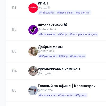
РИИЛ
131
@eto_riil
#Лайфстайл
#Развлечения
#Маркетинг
интерактивки 👾
132
@interactivki
#Развлечения
#Юмор
#Викторины и загадки
Добрые мемы
133
@antitoxick
#Образование
#Юмор
#Лайфстайл
Руконожковые комиксы
134
@eto_krivo
Главный по Афише | Красноярск
135
@afisha24
#Развлечения
#Лайфстайл
#Музыка