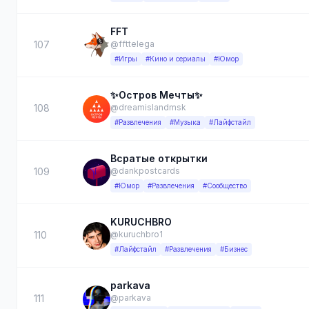
FFT
107
@ffttelega
#Игры
#Кино и сериалы
#Юмор
✨Остров Мечты✨
108
@dreamislandmsk
#Развлечения
#Музыка
#Лайфстайл
Всратые открытки
109
@dankpostcards
#Юмор
#Развлечения
#Сообщество
KURUCHBRO
110
@kuruchbro1
#Лайфстайл
#Развлечения
#Бизнес
parkava
111
@parkava