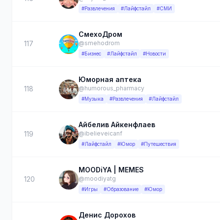
#Развлечения
#Лайфстайл
#СМИ
СмехоДром
117
@smehodrom
#Бизнес
#Лайфстайл
#Новости
Юморная аптека
118
@humorous_pharmacy
#Музыка
#Развлечения
#Лайфстайл
Айбелив Айкенфлаев
119
@ibelieveicanf
#Лайфстайл
#Юмор
#Путешествия
MOODiYA | MEMES
120
@moodiyatg
#Игры
#Образование
#Юмор
Денис Дорохов