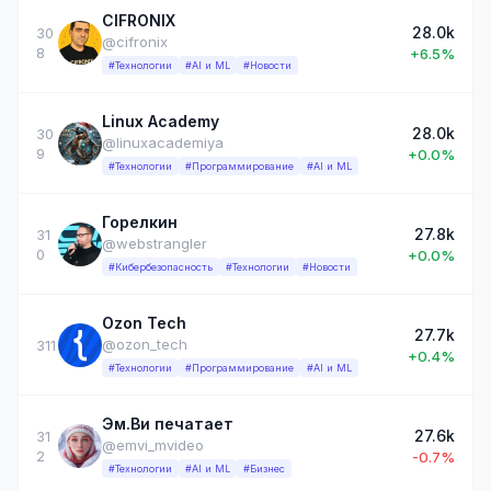
CIFRONIX
28.0k
30
@cifronix
8
+6.5%
#Технологии
#AI и ML
#Новости
Linux Academy
28.0k
30
@linuxacademiya
9
+0.0%
#Технологии
#Программирование
#AI и ML
Горелкин
27.8k
31
@webstrangler
0
+0.0%
#Кибербезопасность
#Технологии
#Новости
Ozon Tech
27.7k
@ozon_tech
311
+0.4%
#Технологии
#Программирование
#AI и ML
Эм.Ви печатает
27.6k
31
@emvi_mvideo
2
-0.7%
#Технологии
#AI и ML
#Бизнес