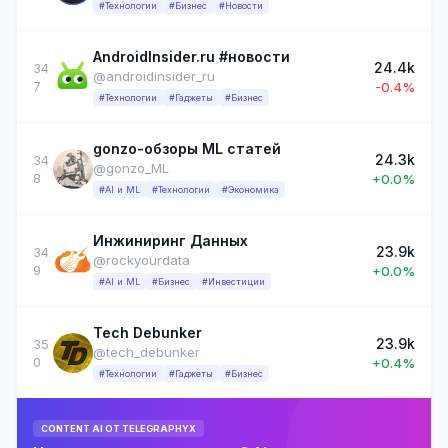
#Технологии
#Бизнес
#Новости
AndroidInsider.ru #новости
24.4k
34
@androidinsider_ru
7
-0.4%
#Технологии
#Гаджеты
#Бизнес
gonzo-обзоры ML статей
24.3k
34
@gonzo_ML
8
+0.0%
#AI и ML
#Технологии
#Экономика
Инжиниринг Данных
23.9k
34
@rockyourdata
9
+0.0%
#AI и ML
#Бизнес
#Инвестиции
Tech Debunker
23.9k
35
@tech_debunker
0
+0.4%
#Технологии
#Гаджеты
#Бизнес
CONTENT AI ОТ TELEGRAPHYX