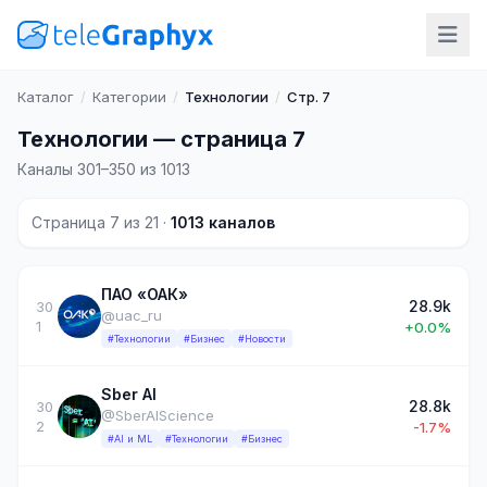
Каталог
/
Категории
/
Технологии
/
Стр. 7
Технологии — страница 7
Каналы 301–350 из 1013
Страница 7 из 21 ·
1013 каналов
ПАО «ОАК»
28.9k
30
@uac_ru
1
+0.0%
#Технологии
#Бизнес
#Новости
Sber AI
28.8k
30
@SberAIScience
2
-1.7%
#AI и ML
#Технологии
#Бизнес