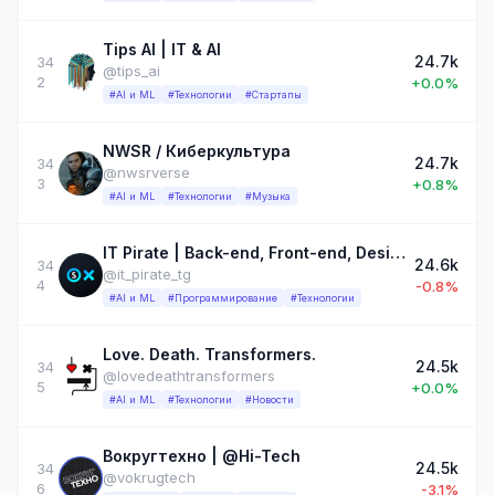
Tips AI | IT & AI
24.7k
34
@tips_ai
2
+0.0%
#AI и ML
#Технологии
#Стартапы
NWSR / Киберкультура
24.7k
34
@nwsrverse
3
+0.8%
#AI и ML
#Технологии
#Музыка
IT Pirate | Back-end, Front-end, Design, Python, Java, C++
24.6k
34
@it_pirate_tg
4
-0.8%
#AI и ML
#Программирование
#Технологии
Love. Death. Transformers.
24.5k
34
@lovedeathtransformers
5
+0.0%
#AI и ML
#Технологии
#Новости
Вокругтехно | @Hi-Tech
24.5k
34
@vokrugtech
6
-3.1%