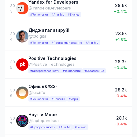
Yandex for Developers
28.6k
30
@Yandex4Developers
3
+0.4%
#Технологии
#AI и ML
#Бизнес
Диджитализируй!
28.5k
30
@t0digital
4
+1.8%
#Технологии
#Программирование
#AI и ML
Positive Technologies
28.3k
30
@Positive_Technologies
5
+0.4%
#Кибербезопасность
#Технологии
#Образование
Офишл&#33;
28.2k
30
@luiciffo
6
-0.4%
#Технологии
#Новости
#Игры
Ноут и Море
28.1k
30
@laptopandsea
7
-0.4%
#Продуктивность
#AI и ML
#Бизнес