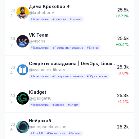
Дима Крохобор 🤌
25.5k
33
@krohobortv
2
+67.1%
#Технологии
#Новости
#Бизнес
VK Team
25.5k
33
@vkjobs
3
+0.4%
#Технологии
#Программирование
#Бизнес
Секреты сисадмина | DevOps, Linux, SRE
25.3k
33
@sysadmin_library
4
-0.8%
#Технологии
#Программирование
#Образование
iGadget
25.3k
33
@igadget16
5
-1.2%
#Технологии
#Бизнес
#Спорт
Нейрохаб
33
25.2k
@deepseekrussian
6
#AI и ML
#Технологии
#Бизнес