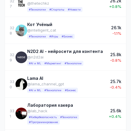
26.2k
32
@thetechkz
7
+0.8%
#Технологии
#Стартапы
#Новости
Кот Учёный
26.1k
32
@intelligent_cat
8
-1.1%
#Технологии
#Игры
#Бизнес
N2D2 AI - нейросети для контента
25.8k
32
@n2d2ai
9
-0.8%
#AI и ML
#Маркетинг
#Технологии
Lama AI
25.7k
33
@lama_channel_gpt
0
-0.4%
#AI и ML
#Технологии
#Бизнес
Лаборатория хакера
25.6k
33
@lab_hack
1
+0.4%
#Кибербезопасность
#Технологии
#Программирование