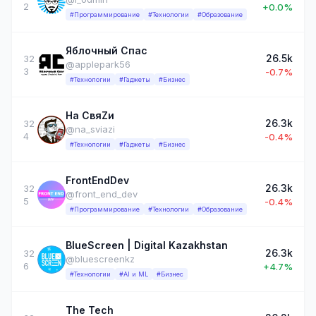
2
+0.0%
#Программирование
#Технологии
#Образование
Яблочный Спас
26.5k
32
@applepark56
3
-0.7%
#Технологии
#Гаджеты
#Бизнес
На СвяZи
26.3k
32
@na_sviazi
4
-0.4%
#Технологии
#Гаджеты
#Бизнес
FrontEndDev
26.3k
32
@front_end_dev
5
-0.4%
#Программирование
#Технологии
#Образование
BlueScreen | Digital Kazakhstan
26.3k
32
@bluescreenkz
6
+4.7%
#Технологии
#AI и ML
#Бизнес
The Tech