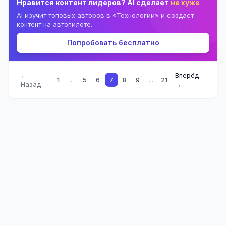
Нравится контент лидеров? AI сделает
не хуже
AI изучит топовых авторов в «Технологии» и создаст
контент на автопилоте.
Попробовать бесплатно
←
Вперёд
1
...
5
6
7
8
9
...
21
Назад
→