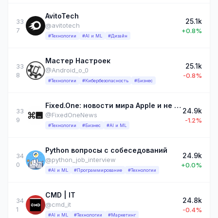
AvitoTech
25.1k
33
@avitotech
7
+0.8%
#Технологии
#AI и ML
#Дизайн
Мастер Настроек
25.1k
33
@Android_o_0
8
-0.8%
#Технологии
#Кибербезопасность
#Бизнес
Fixed.One: новости мира Apple и не только…
24.9k
33
@FixedOneNews
9
-1.2%
#Технологии
#Бизнес
#AI и ML
Python вопросы с собеседований
24.9k
34
@python_job_interview
0
+0.0%
#AI и ML
#Программирование
#Технологии
CMD | IT
24.8k
34
@cmd_it
1
-0.4%
#AI и ML
#Технологии
#Маркетинг