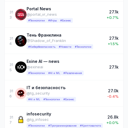
Portal News
27.1k
31
@portal_vr_news
3
+0.7%
#Технологии
#Игры
#Бизнес
Тень Франклина
27.1k
31
@Shadow_of_Franklin
4
+1.5%
#Кибербезопасность
#Новости
#Технологии
Exine AI — news
31
27.1k
@exineai
5
#Технологии
#AI и ML
#Развлечения
IT и безопасность
27.0k
31
@tg_security
6
-0.4%
#AI и ML
#Технологии
#Бизнес
infosecurity
26.8k
31
@tg_infosec
7
+0.0%
#Технологии
#Программирование
#Криптовалюта