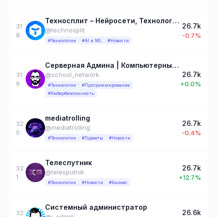
Техносплит – Нейросети, Технологии, Новости IT
26.7k
31
@technosplit
8
-0.7%
#Технологии
#AI и ML
#Новости
Серверная Админа | Компьютерные сети
26.7k
31
@school_network
9
+0.0%
#Технологии
#Программирование
#Кибербезопасность
mediatrolling
26.7k
32
@mediatrolling
0
-0.4%
#Технологии
#Гаджеты
#Новости
Телеспутник
26.7k
32
@telesputnik
1
+12.7%
#Технологии
#Новости
#Бизнес
Системный администратор
26.6k
32
@i_odmin