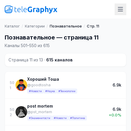
Каталог
/
Категории
/
Познавательное
/
Стр. 11
Познавательное — страница 11
Каналы 501–550 из 615
Страница 11 из 13 ·
615 каналов
Хороший Тоша
50
6.9k
@goodtosha
1
#Новости
#Наука
#Технологии
post mortem
6.9k
50
@pst_mortem
2
+0.0%
#Знаменитости
#Новости
#Политика