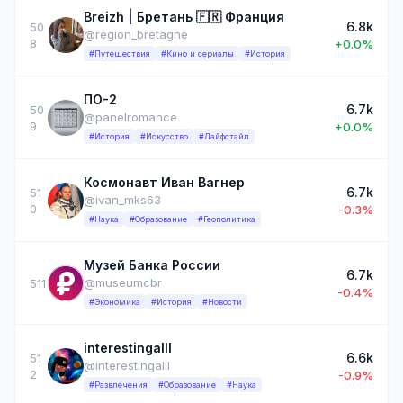
Breizh | Бретань 🇫🇷 Франция
6.8k
50
@region_bretagne
8
+0.0%
#Путешествия
#Кино и сериалы
#История
ПО-2
6.7k
50
@panelromance
9
+0.0%
#История
#Искусство
#Лайфстайл
Космонавт Иван Вагнер
6.7k
51
@ivan_mks63
0
-0.3%
#Наука
#Образование
#Геополитика
Музей Банка России
6.7k
@museumcbr
511
-0.4%
#Экономика
#История
#Новости
interestingalll
6.6k
51
@interestingalll
2
-0.9%
#Развлечения
#Образование
#Наука