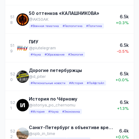
50 оттенков «КАЛАШНИКОВА»
6.5k
51
@AK50AK
8
+0.3%
#Военная тематика
#Геополитика
#Политика
ПИУ
6.5k
51
@piutelegram
9
-0.5%
#Наука
#Образование
#Экология
Дорогие петербуржцы
6.5k
52
@d_piter
0
+0.0%
#Региональные новости
#История
#Лайфстайл
История по Чёрному
6.5k
52
@istoriya_po_chernomu
1
+1.3%
#История
#Наука
#Экономика
Санкт-Петербург в объективе времени
6.4k
52
@spb_in_time
2
+0.0%