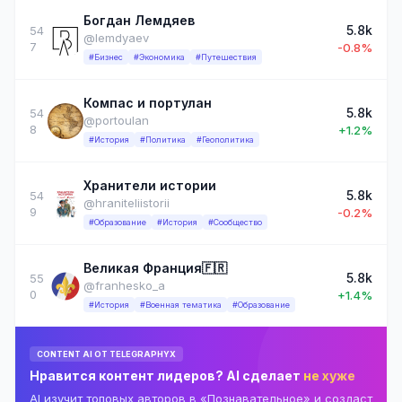
Богдан Лемдяев
5.8k
54
@lemdyaev
7
-0.8%
#Бизнес
#Экономика
#Путешествия
Компас и портулан
5.8k
54
@portoulan
8
+1.2%
#История
#Политика
#Геополитика
Хранители истории
5.8k
54
@hraniteliistorii
9
-0.2%
#Образование
#История
#Сообщество
Великая Франция🇫🇷
5.8k
55
@franhesko_a
0
+1.4%
#История
#Военная тематика
#Образование
CONTENT AI ОТ TELEGRAPHYX
Нравится контент лидеров? AI сделает
не хуже
AI изучит топовых авторов в «Познавательное» и создаст