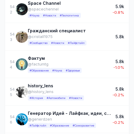
Space Channel
5.9k
54
@spacechennel
2
-0.8%
#Наука
#Новости
#Геополитика
Гражданский специалист
54
5.8k
@cristall1975
3
#Сообщество
#Новости
#Лайфстайл
Фактум
5.8k
54
@factumtg
4
-1.0%
#Образование
#Наука
#Здоровье
history_lens
5.8k
54
@history_lens
5
-0.2%
#История
#Автомобили
#Новости
Генератор Идей - Лайфхак, идеи, советы, хитрости жизни
5.8k
54
@generdzen
6
-0.2%
#Лайфстайл
#Образование
#Саморазвитие