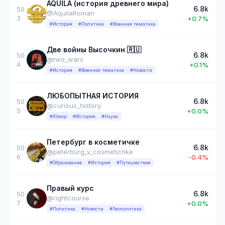
AQUILA (история древнего мира)
6.8k
50
@AquilaRoman
3
+0.7%
#История
#Политика
#Военная тематика
Две войны Высочкин 🇷🇺
6.8k
50
@two_wars
4
+0.1%
#История
#Военная тематика
#Новости
ЛЮБОПЫТНАЯ ИСТОРИЯ
6.8k
50
@curious_history
5
+0.0%
#Юмор
#История
#Наука
Петербург в косметичке
6.8k
50
@peterburg_v_cosmetichke
6
-0.4%
#Образование
#История
#Путешествия
Правый курс
6.8k
50
@rightcourse
7
+0.0%
#Политика
#Новости
#Геополитика