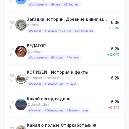
7
#Образование
#Наука
#Лайфстайл
Загадки истории. Древние цивилизации
6.3k
52
@tainy
8
+1.6%
#История
#Военная тематика
#Геополитика
ВЕДАГОР
6.2k
52
@vediga
9
+0.0%
#Образование
#История
#Религия
КОЛИЗЕЙ | История и факты
53
6.2k
@coliseumhistory
0
#История
#Образование
#Наука
Какой сегодня день
6.2k
53
@daystoday
1
-0.3%
#История
#Образование
#Знаменитости
Канал о пользе Стиркабота🧺 🧼
53