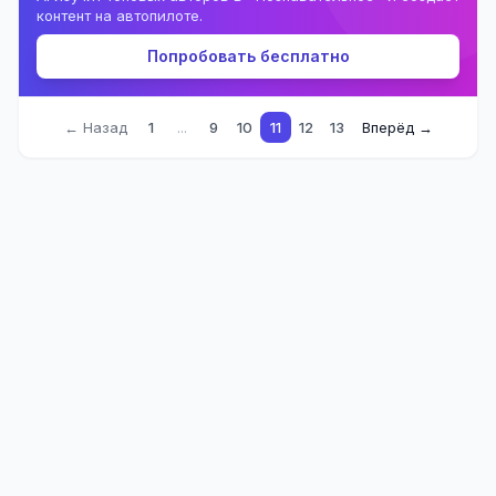
контент на автопилоте.
Попробовать бесплатно
← Назад
1
...
9
10
11
12
13
Вперёд →