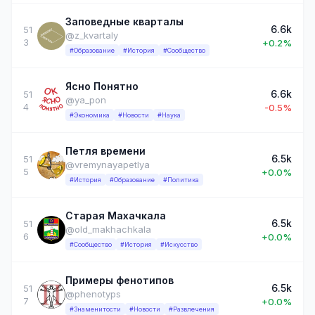
Заповедные кварталы
6.6k
51
@z_kvartaly
3
+0.2%
#Образование
#История
#Сообщество
Ясно Понятно
6.6k
51
@ya_pon
4
-0.5%
#Экономика
#Новости
#Наука
Петля времени
6.5k
51
@vremynayapetlya
5
+0.0%
#История
#Образование
#Политика
Старая Махачкала
6.5k
51
@old_makhachkala
6
+0.0%
#Сообщество
#История
#Искусство
Примеры фенотипов
6.5k
51
@phenotyps
7
+0.0%
#Знаменитости
#Новости
#Развлечения