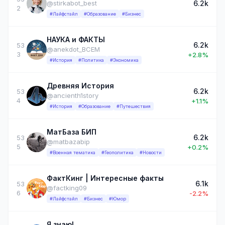
6.2k
@stirkabot_best
2
#Лайфстайл
#Образование
#Бизнес
НАУКА и ФАКТЫ
6.2k
53
@anekdot_BCEM
3
+2.8%
#История
#Политика
#Экономика
Древняя История
6.2k
53
@ancienth1story
4
+1.1%
#История
#Образование
#Путешествия
МатБаза БИП
6.2k
53
@matbazabip
5
+0.2%
#Военная тематика
#Геополитика
#Новости
ФактКинг | Интересные факты
6.1k
53
@factking09
6
-2.2%
#Лайфстайл
#Бизнес
#Юмор
Я знаю!