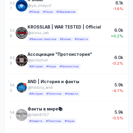
6.1k
53
@ya_znayu2
7
-1.6%
#Юмор
#Наука
#Образование
KROSSLAB | WAR TESTED | Official
6.0k
53
@kross_lab
8
+0.2%
#Военная тематика
#Бизнес
#Новости
Ассоциация "Протоистория"
6.0k
53
@protohist
9
-0.2%
#История
#Наука
#Геополитика
AND | История и факты
5.9k
54
@history_and
0
-4.7%
#История
#Политика
#Новости
Факты в мире📚
5.9k
54
@fakti8767
1
-0.5%
#Новости
#Политика
#Наука