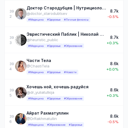
Доктор Стародубцев | Нутрициолог, Трихолог, дерматолог
8.7k
39
@doctor_starodubtsev
2
-0.5%
#Медицина
#Здоровье
#Личные финансы
Эвристический Паблик | Николай Сапунов | Биология ЕГЭ2026 | Анат | Латынь | Гиста | БХ | Норфиз | Патан | Патфиз | Микра | Фарма
8.7k
39
@heuristic_public
3
+0.3%
#Медицина
#Здоровье
#Образование
Части Тела
8.6k
39
@ChastiTela
4
+0.0%
#Медицина
#Здоровье
#Новости
Хочешь ной, хочешь радуйся
8.6k
39
@dr_yuliatutkija
5
+0.3%
#Медицина
#Здоровье
#Образование
Айрат Рахматуллин
8.6k
39
@DrRakhmatullin
6
-0.5%
#Медицина
#Образование
#Здоровье