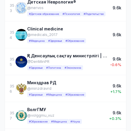
Детская Неврология®
35
9.6k
@nervos
3
#Детское образование
#Психология
#Родительство
Clinical medicine
35
9.6k
@medicals_2017
4
#Медицина
#Здоровье
#Образование
ҚР Денсаулық сақтау министрлігі | Министерство здравоохранения РК ⚜️
9.6k
35
@DenMinPR
5
-0.6%
#Здоровье
#Политика
#Экономика
Минздрав РД
9.6k
35
@minzdravrd
6
+1.7%
#Здоровье
#Медицина
#Образование
ВолгГМУ
9.6k
35
@volggmu_vuz
7
+0.3%
#Образование
#Медицина
#Наука