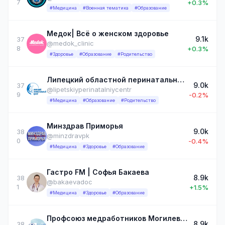
7
+0.3%
#Медицина
#Военная тематика
#Образование
Медок| Всё о женском здоровье
9.1k
37
@medok_clinic
8
+0.3%
#Здоровье
#Образование
#Родительство
Липецкий областной перинатальный центр
9.0k
37
@lipetskiyperinatalniycentr
9
-0.2%
#Медицина
#Образование
#Родительство
Минздрав Приморья
9.0k
38
@minzdravpk
0
-0.4%
#Медицина
#Здоровье
#Образование
Гастро FM | Софья Бакаева
8.9k
38
@bakaevadoc
1
+1.5%
#Медицина
#Здоровье
#Образование
Профсоюз медработников Могилевщины
8.9k
38