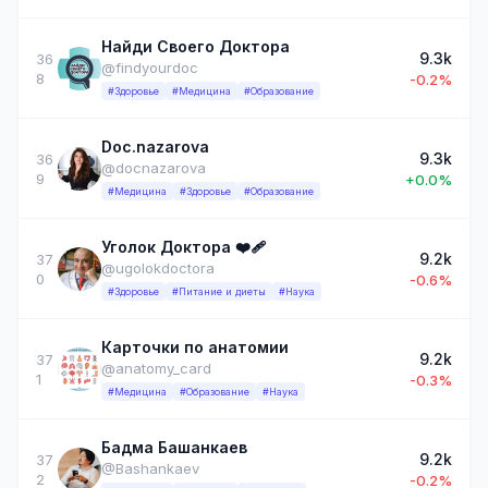
Найди Своего Доктора
9.3k
36
@findyourdoc
8
-0.2%
#Здоровье
#Медицина
#Образование
Doc.nazarova
9.3k
36
@docnazarova
9
+0.0%
#Медицина
#Здоровье
#Образование
Уголок Доктора ❤️‍🩹
9.2k
37
@ugolokdoctora
0
-0.6%
#Здоровье
#Питание и диеты
#Наука
Карточки по анатомии
9.2k
37
@anatomy_card
1
-0.3%
#Медицина
#Образование
#Наука
Бадма Башанкаев
9.2k
37
@Bashankaev
2
-0.2%