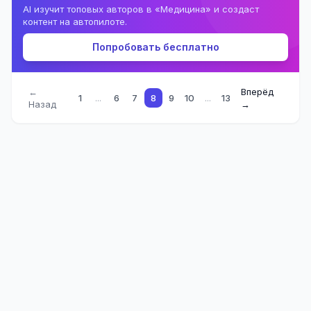
AI изучит топовых авторов в «Медицина» и создаст
контент на автопилоте.
Попробовать бесплатно
←
Вперёд
1
...
6
7
8
9
10
...
13
Назад
→