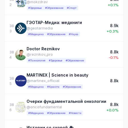
@mokzdrav
2
+0.1%
#Здоровье
#Образование
#Спорт
ГЭОТАР-Медиа: медкниги
8.9k
38
@geotarmedia
3
+0.3%
#Медицина
#Образование
#Наука
Doctor Reznikov
8.8k
38
@reznikov_pro
4
-0.1%
#Психология
#Здоровье
#Образование
MARTINEX | Science in beauty
38
8.8k
@martinex_official
5
#Медицина
#Красота
#Образование
Очерки фундаментальной онкологии
8.8k
38
@oncofundamental
6
+0.0%
#Медицина
#Образование
#Новости
Истории со скорой 🚑