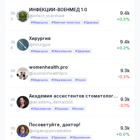
ИНФЕКЦИИ-ВОЕНМЕД 1.0
9.4k
36
@infect_voenmed
3
+0.3%
#Медицина
#Военная тематика
#Здоровье
Хирургия
9.4k
36
@hirurgyia
4
+0.2%
#Медицина
#Образование
#Здоровье
womenhealth.pro
9.3k
36
@womenhealth1pro
5
-0.3%
#Медицина
#Образование
#Наука
Академия ассистентов стоматолога: секреты профессии
9.3k
36
@academy_dentassist
6
-0.1%
#Образование
#Карьера
#Бизнес
Посоветуйте, доктор!
9.3k
36
@olgakopylovadoktor
7
+0.0%
#Медицина
#Здоровье
#Образование