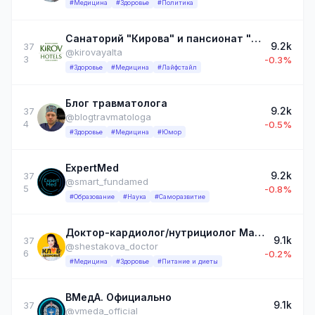
#Медицина
#Здоровье
#Политика
Санаторий "Кирова" и пансионат "Феодора"
9.2k
37
@kirovayalta
3
-0.3%
#Здоровье
#Медицина
#Лайфстайл
Блог травматолога
9.2k
37
@blogtravmatologa
4
-0.5%
#Здоровье
#Медицина
#Юмор
ExpertMed
9.2k
37
@smart_fundamed
5
-0.8%
#Образование
#Наука
#Саморазвитие
Доктор-кардиолог/нутрициолог Марина Шестакова 🩺
9.1k
37
@shestakova_doctor
6
-0.2%
#Медицина
#Здоровье
#Питание и диеты
ВМедА. Официально
9.1k
37
@vmeda_official