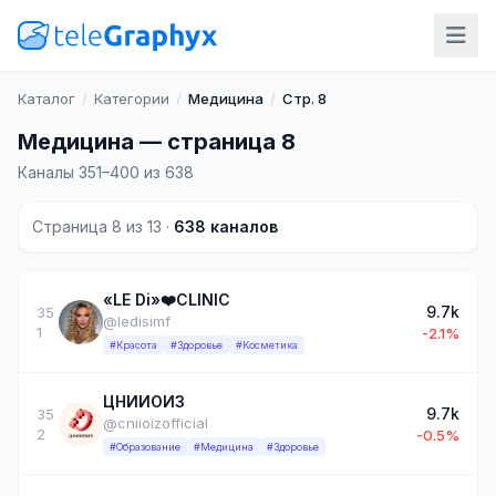
Каталог
/
Категории
/
Медицина
/
Стр. 8
Медицина — страница 8
Каналы 351–400 из 638
Страница 8 из 13 ·
638 каналов
«LE Di»❤️CLINIC
9.7k
35
@ledisimf
1
-2.1%
#Красота
#Здоровье
#Косметика
ЦНИИОИЗ
9.7k
35
@cniioizofficial
2
-0.5%
#Образование
#Медицина
#Здоровье