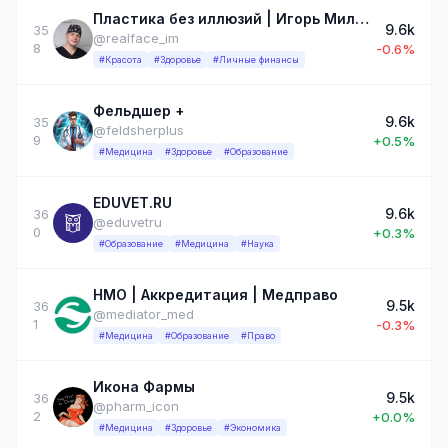
Пластика без иллюзий | Игорь Милькевич
9.6k
35
@realface_im
8
-0.6%
#Красота
#Здоровье
#Личные финансы
Фельдшер +
9.6k
35
@feldsherplus
9
+0.5%
#Медицина
#Здоровье
#Образование
EDUVET.RU
9.6k
36
@eduvetru
0
+0.3%
#Образование
#Медицина
#Наука
НМО | Аккредитация | Медправо
9.5k
36
@mediator_med
1
-0.3%
#Медицина
#Образование
#Право
Икона Фармы
9.5k
36
@pharm_icon
2
+0.0%
#Медицина
#Здоровье
#Экономика