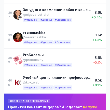
Занудно о кормлении собак и кошек | Нигова Екатерина
8.6k
39
@nigova_vet_diet
7
+0.4%
#Медицина
#Здоровье
#Образование
reanimashka
8.6k
39
@reanimashka
8
+1.3%
#Медицина
#Здоровье
#Психология
ProБолезни
8.6k
39
@probolezny
9
-0.1%
#Медицина
#Здоровье
#Образование
Учебный центр клиники профессора Калинченко
8.5k
40
@kpk_web
0
+0.1%
#Медицина
#Здоровье
#Образование
CONTENT AI ОТ TELEGRAPHYX
Нравится контент лидеров? AI сделает
не хуже