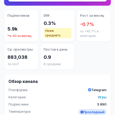
Подписчиков
ERR
Рост за месяц
0.3%
-0.7%
5.9k
Ниже
vs +45.7% в
среднего
-40 за месяц
категории
Ср. просмотры
Постов в день
883,038
0.9
За пост
В среднем
Обзор канала
Платформа
Telegram
Категория
Игры
Подписчики
5 890
Температура
Прохладный