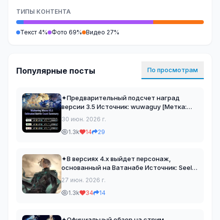
ТИПЫ КОНТЕНТА
Текст 4%
Фото 69%
Видео 27%
Популярные посты
По просмотрам
✦Предварительный подсчет наград
версии 3.5 Источник: wuwaguy [Метка:
#новости] [Правила чата - читать] Эхо
30 июн. 2026 г.
Ровера | WW
1.3k
14
29
✦В версиях 4.х выйдет персонаж,
основанный на Ватанабе Источник: Seele
[Метка: #новости] [Правила чата -
27 июн. 2026 г.
читать] Эхо Ровера | WW
1.3k
34
14
✦Официальный обзор на стрим