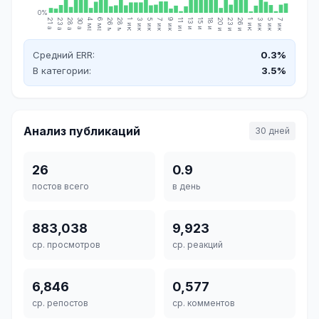
0%
21 апр.
23 апр.
28 апр.
30 апр.
4 мая
6 мая
26 мая
28 мая
1 июн.
3 июн.
5 июн.
7 июн.
9 июн.
11 июн.
13 июн.
15 июн.
18 июн.
20 июн.
23 июн.
26 июн.
1 июл.
3 июл.
5 июл.
7 июл.
Средний ERR:
0.3%
В категории:
3.5%
Анализ публикаций
30 дней
26
0.9
постов всего
в день
883,038
9,923
ср. просмотров
ср. реакций
6,846
0,577
ср. репостов
ср. комментов