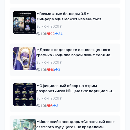
✦Возможные баннеры 3.5✦
✧Информация может измениться
Источник: wuwaguy/nanako [Метка:
20 июн. 2026 г.
#новости] [Правила чата - читать] Эхо
1.0k
22
34
Ровера | WW
✧Даже в водовороте её насыщенного
графика Люцилла порой ловит себя на
том, что мечтает об идеальном отпуске.
23 июн. 2026 г.
✧Всё начинается с фильма из её списка
1.0k
10
3
«Посмотреть позже», а затем... [Метка:
#официально]
✦Официальный обзор на стрим
разработчиков №3 [Метка: #официально]
[Правила чата - читать] Эхо Ровера | WW
26 июн. 2026 г.
1.0k
5
3
✦Июльский календарь «Солнечный свет
светлого будущего» За пределами