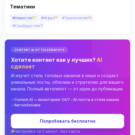
Тематики
#Новости
57
#Игры
21
#Технологии
14
#Сообщество
7
CONTENT AI ОТ TELEGRAPHYX
Хотите контент как у лучших?
AI
сделает
AI изучит стиль топовых каналов в нише и создаст
уникальные посты, обложки и стратегию для вашего
канала. Полный автопилот — от идеи до публикации.
Content AI — мониторинг 24/7
AI-посты в стиле канала
Автообложки
Попробовать бесплатно
Настройка за 5 минут · Без карты