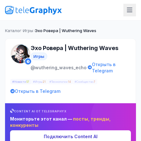
Каталог
Игры
Эхо Ровера | Wuthering Waves
Эхо Ровера | Wuthering Waves
Игры
Открыть в
·
@wuthering_waves_echo
Telegram
#Новости
#Игры
#Технологии
#Сообщество
57
21
14
7
Открыть в Telegram
CONTENT AI ОТ TELEGRAPHYX
Мониторьте этот канал —
посты, тренды,
конкуренты
Подключить Content AI