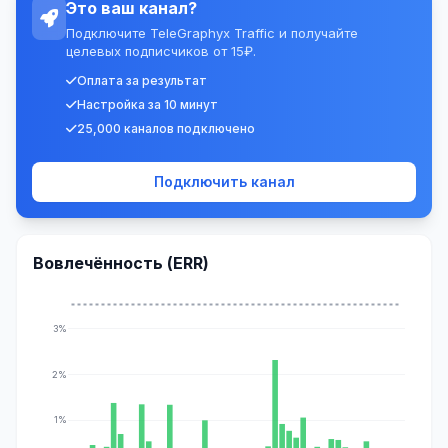
Это ваш канал?
Подключите TeleGraphyx Traffic и получайте
целевых подписчиков от 15₽.
Оплата за результат
Настройка за 10 минут
25,000 каналов подключено
Подключить канал
Вовлечённость (ERR)
3%
2%
1%