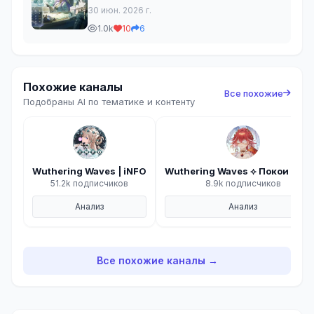
досягаемости взгляда — яркая юность и
30 июн. 2026 г.
открывающееся будущее. [Метка:
1.0k
10
6
#официально] [Правила чата - читать]
Эхо Ровера | WW
Похожие каналы
Все похожие
Подобраны AI по тематике и контенту
Wuthering Waves | iNFO
Wuthering Waves ⟡ Покои Чан
51.2k подписчиков
8.9k подписчиков
Анализ
Анализ
Все похожие каналы →