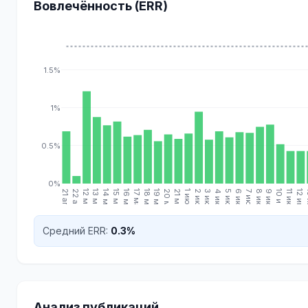
Вовлечённость (ERR)
1.5%
1%
0.5%
0%
21 апр.
22 апр.
12 мая
13 мая
14 мая
15 мая
16 мая
17 мая
18 мая
19 мая
20 мая
21 мая
1 июн.
2 июн.
3 июн.
4 июн.
5 июн.
6 июн.
7 июн.
8 июн.
9 июн.
10 июн.
11 июн.
12 июн.
13
Средний ERR:
0.3%
Анализ публикаций