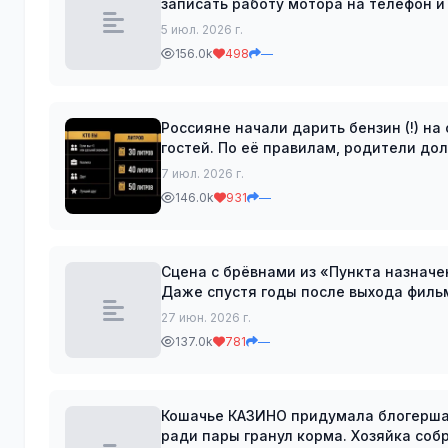
записать работу мотора на телефон и
запись и подскажет, какая система а
5 июл. 2026 г.
156.0k
498
—
Россияне начали дарить бензин (!) н
гостей. По её правилам, родители должны подарить молодожёнам полный бак, близкие
друзья — полбака, а коллеги могут
7 июл. 2026 г.
146.0k
931
—
Сцена с брёвнами из «Пункта назнач
Даже спустя годы после выхода фильм
держатся подал
27 июн. 2026 г.
137.0k
781
—
Кошачье КАЗИНО придумала блогерша 
ради пары гранул корма. Хозяйка соб