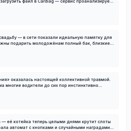
 загрузить файл в Cardiag — сервис проанализирует
вт
а свадьбу — в сети показали идеальную памятку для
ения» оказалась настоящей коллективной травмой.
а многие водители до сих пор инстинктивно
ьше от грузовиков. Страх д
— её котейка теперь целыми днями крутит слоты
рала автомат с кнопками и случайными наградами