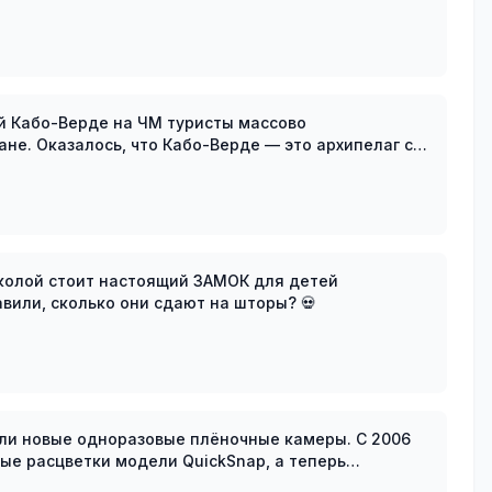
дви
й Кабо-Верде на ЧМ туристы массово
хипелаг с
сными пляжами
школой стоит настоящий ЗАМОК для детей
рома». Уже представили, сколько они сдают на шторы? 💀
тавили новые одноразовые плёночные камеры. С 2006
ые расцветки модели QuickSnap, а теперь
о спр