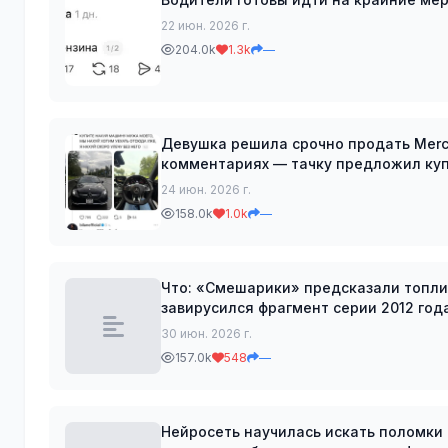
22 июн. 2026 г.
204.0k
1.3k
—
Девушка решила срочно продать Merc
комментариях — тачку предложил купить сам... 
праворульные машины долго продают
24 июн. 2026 г.
158.0k
1.0k
—
Что: «Смешарики» предсказали топливн
завирусился фрагмент серии 2012 год
из-за дефицита топлива. У «Симпс
30 июн. 2026 г.
157.0k
548
—
Нейросеть научилась искать поломки автом