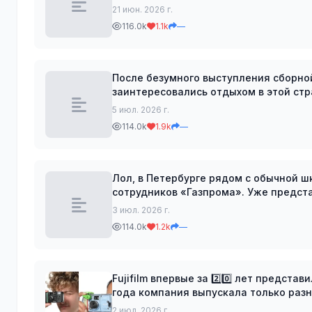
якобы для того, чтобы питомец чаще 
21 июн. 2026 г.
116.0k
1.1k
—
После безумного выступления сборно
заинтересовались отдыхом в этой стране. Оказалось, что Кабо-Верде — это ар
кристально чистым океаном, живопи
5 июл. 2026 г.
114.0k
1.9k
—
Лол, в Петербурге рядом с обычной 
сотрудников «Газп
3 июл. 2026 г.
114.0k
1.2k
—
Fujifilm впервые за 2️⃣0️⃣ лет предс
года компания выпускала только разн
расширила линейку на фоне выросшег
2 июл. 2026 г.