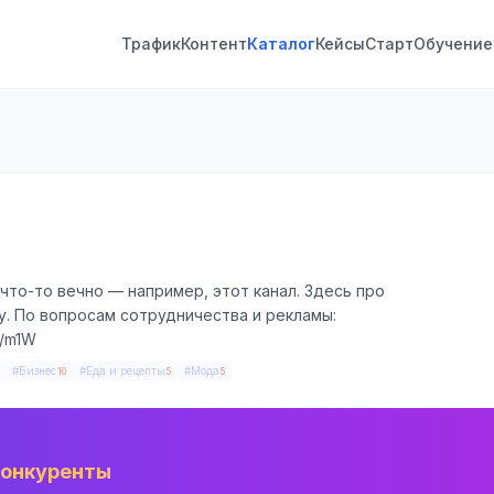
Трафик
Контент
Каталог
Кейсы
Старт
Обучение
 что-то вечно — например, этот канал. Здесь про
у. По вопросам сотрудничества и рекламы:
k/m1W
#Бизнес
#Еда и рецепты
#Мода
10
5
5
конкуренты