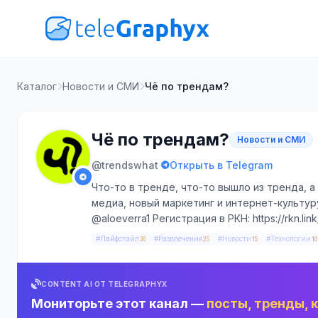
Каталог
Новости и СМИ
Чё по трендам?
Чё по трендам?
Новости и СМИ
·
@trendswhat
Открыть в Telegram
Что-то в тренде, что-то вышло из тренда, а
медиа, новый маркетинг и интернет-культур
@aloeverra1 Регистрация в РКН: https://rkn.lin
#Лайфстайл
#Развлечения
#Новости
#Технологии
30
25
15
10
CONTENT AI ОТ TELEGRAPHYX
Мониторьте этот канал —
посты, тренды, 