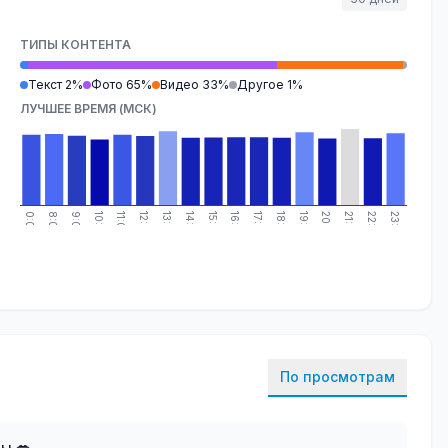
ТИПЫ КОНТЕНТА
Текст 2%
Фото 65%
Видео 33%
Другое 1%
ЛУЧШЕЕ ВРЕМЯ (МСК)
0:00
8:00
9:00
10:00
11:00
12:00
13:00
14:00
15:00
16:00
17:00
18:00
19:00
20:00
21:00
22:00
23:00
По просмотрам
ы 💋