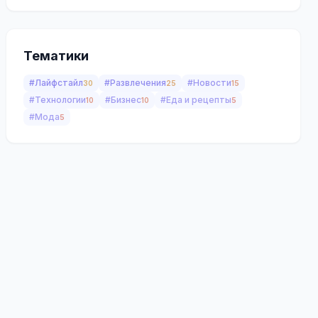
Тематики
#Лайфстайл
#Развлечения
#Новости
30
25
15
#Технологии
#Бизнес
#Еда и рецепты
10
10
5
#Мода
5