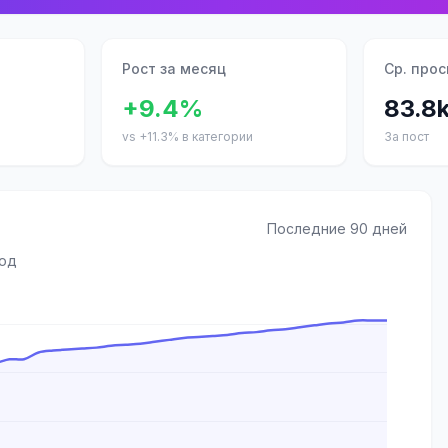
Рост за месяц
Ср. про
+9.4%
83.8
vs +11.3% в категории
За пост
Последние 90 дней
иод