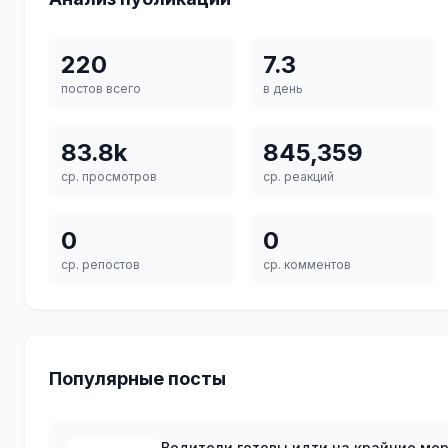
220
7.3
постов всего
в день
83.8k
845,359
ср. просмотров
ср. реакций
0
0
ср. репостов
ср. комментов
Популярные посты
Водители готовы идти на крайние мер