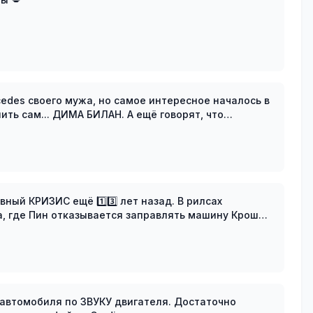
edes своего мужа, но самое интересное началось в
ДИМА БИЛАН. А ещё говорят, что
ся 😱
ый КРИЗИС ещё 1️⃣3️⃣ лет назад. В рилсах
а, где Пин отказывается заправлять машину Кроша
онов»
обиля по ЗВУКУ двигателя. Достаточно