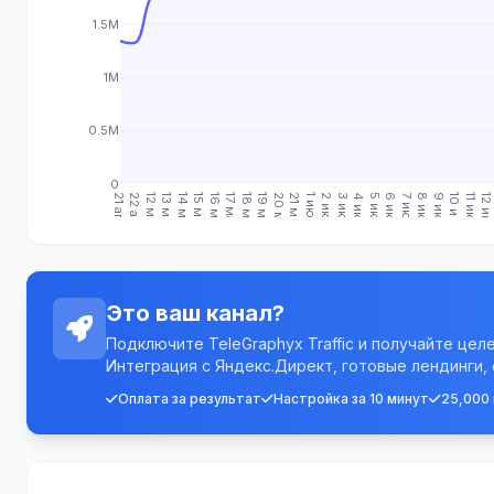
1.5M
1M
0.5M
0
21 апр.
22 апр.
12 мая
13 мая
14 мая
15 мая
16 мая
17 мая
18 мая
19 мая
20 мая
21 мая
1 июн.
2 июн.
3 июн.
4 июн.
5 июн.
6 июн.
7 июн.
8 июн.
9 июн.
10 июн.
11 июн.
12 июн
Это ваш канал?
Подключите TeleGraphyx Traffic и получайте цел
Интеграция с Яндекс.Директ, готовые лендинги,
Оплата за результат
Настройка за 10 минут
25,000