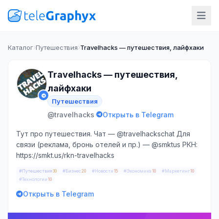
Каталог
Путешествия
Travelhacks — путешествия, лайфхаки
Travelhacks — путешествия,
лайфхаки
Путешествия
·
@travelhacks
Открыть в Telegram
Тут про путешествия. Чат — @travelhackschat Для
связи (реклама, бронь отелей и пр.) — @smktus РКН:
https://smkt.us/rkn-travelhacks
#Путешествия
#Бизнес
#Новости
#Экономика
#Маркетинг
30
20
15
10
10
#Технологии
10
Открыть в Telegram