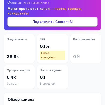
CONTENT AI ОТ TELEGRAPHYX
Мониторьте этот канал —
посты, тренды,
конкуренты
Подключить Content AI
Подписчиков
ERR
Рост за месяц
0.1%
Ниже
38.9k
0%
среднего
Ср. просмотры
Постов в день
6.4k
0.1
За пост
В среднем
Обзор канала