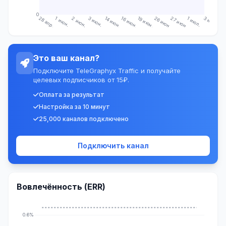
0
28 апр.
1 июн.
2 июн.
3 июн.
14 июн.
16 июн.
19 июн.
26 июн.
27 июн.
1 июл.
3 июл.
Это ваш канал?
Подключите TeleGraphyx Traffic и получайте
целевых подписчиков от 15₽.
Оплата за результат
Настройка за 10 минут
25,000 каналов подключено
Подключить канал
Вовлечённость (ERR)
0.6%