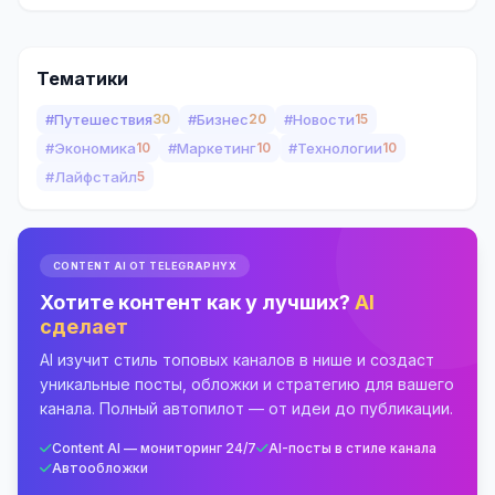
Тематики
#Путешествия
30
#Бизнес
20
#Новости
15
#Экономика
10
#Маркетинг
10
#Технологии
10
#Лайфстайл
5
CONTENT AI ОТ TELEGRAPHYX
Хотите контент как у лучших?
AI
сделает
AI изучит стиль топовых каналов в нише и создаст
уникальные посты, обложки и стратегию для вашего
канала. Полный автопилот — от идеи до публикации.
Content AI — мониторинг 24/7
AI-посты в стиле канала
Автообложки