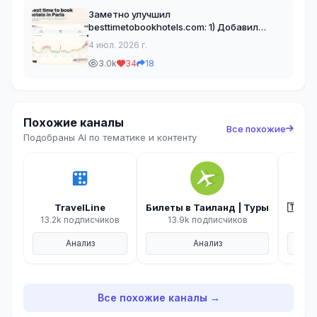
Заметно улучшил
besttimetobookhotels.com: 1) Добавил
список отелей, по которым идет сбор
4 июл. 2026 г.
данных 2) Можно вбить свои даты и
3.0k
34
18
получить совет «Когда бронировать» и
посмотреть динамику изменения
медианно
Похожие каналы
Все похожие
Подобраны AI по тематике и контенту
TravelLine
Билеты в Таиланд | Туры
🇹🇷 
13.2k подписчиков
13.9k подписчиков
Анализ
Анализ
Все похожие каналы →