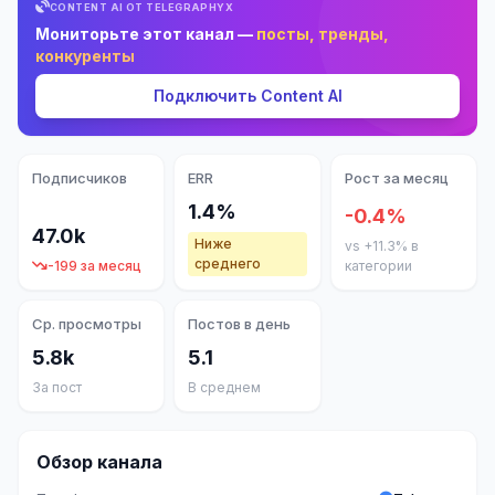
CONTENT AI ОТ TELEGRAPHYX
Мониторьте этот канал —
посты, тренды,
конкуренты
Подключить Content AI
Подписчиков
ERR
Рост за месяц
1.4%
-0.4%
47.0k
Ниже
vs +11.3% в
среднего
-199 за месяц
категории
Ср. просмотры
Постов в день
5.8k
5.1
За пост
В среднем
Обзор канала