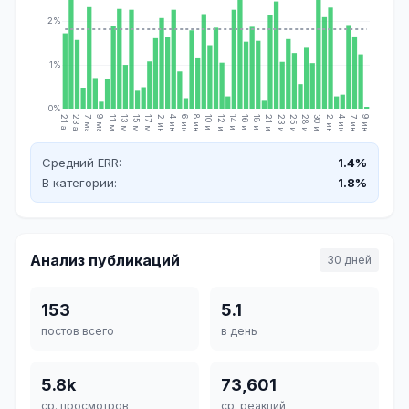
2%
1%
0%
21 апр.
23 апр.
7 мая
9 мая
11 мая
13 мая
15 мая
17 мая
2 июн.
4 июн.
6 июн.
8 июн.
10 июн.
12 июн.
14 июн.
16 июн.
18 июн.
21 июн.
23 июн.
25 июн.
28 июн.
30 июн.
2 июл.
4 июл.
7 июл.
9 июл.
Средний ERR:
1.4%
В категории:
1.8%
Анализ публикаций
30 дней
153
5.1
постов всего
в день
5.8k
73,601
ср. просмотров
ср. реакций