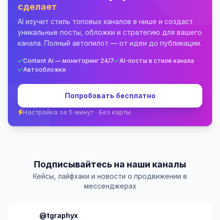
сделает
AI изучит стиль топовых каналов в нише и создаст
уникальные посты, обложки и стратегию для вашего
канала. Полный автопилот — от идеи до публикации.
Content AI — мониторинг 24/7
AI-посты в стиле канала
Автообложки
Попробовать бесплатно
Настройка за 5 минут · Без карты
Подписывайтесь на наши каналы
Кейсы, лайфхаки и новости о продвижении в
мессенджерах
@tgraphyx