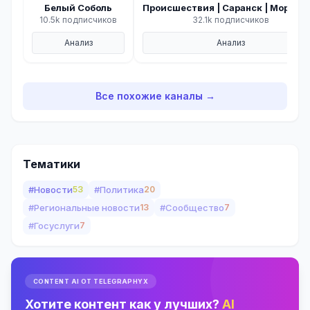
Белый Соболь
Происшествия | Саранск | Мордов
10.5k подписчиков
32.1k подписчиков
Анализ
Анализ
Все похожие каналы →
Тематики
#Новости
53
#Политика
20
#Региональные новости
13
#Сообщество
7
#Госуслуги
7
CONTENT AI ОТ TELEGRAPHYX
Хотите контент как у лучших?
AI