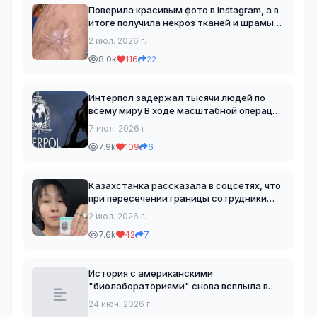
Поверила красивым фото в Instagram, а в
итоге получила некроз тканей и шрамы
на всю жизнь. 35-летняя жительница
2 июл. 2026 г.
Алматы рассказала, что решила сделать
8.0k
116
22
липосакцию рук после того, как нашла в
Instagram
Интерпол задержал тысячи людей по
всему миру В ходе масштабной операции
"Глобальная цель" (Global Chain) против
7 июл. 2026 г.
международных сетей торговли людьми
7.9k
109
6
полицейские 59 стран задержали более
тысячи человек
Казахстанка рассказала в соцсетях, что
при пересечении границы сотрудники
пограничного поста усомнились, что
2 июл. 2026 г.
удостоверение личности принадлежит
7.6k
42
7
именно ей. По словам девушки, документ
она меняла три г
История с американскими
"биолабораториями" снова всплыла в
СМИ – теперь после заявления главы
24 июн. 2026 г.
американской разведки Тулси Габбард.