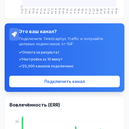
0
21 апр.
23 апр.
7 мая
9 мая
11 мая
13 мая
15 мая
17 мая
2 июн.
4 июн.
6 июн.
8 июн.
10 июн.
12 июн.
14 июн.
16 июн.
18 июн.
21 июн.
23 июн.
25 июн.
28 июн.
30 июн.
2 июл.
4 июл.
7 июл.
9 июл.
Это ваш канал?
Подключите TeleGraphyx Traffic и получайте
целевых подписчиков от 15₽.
Оплата за результат
Настройка за 10 минут
25,000 каналов подключено
Подключить канал
Вовлечённость (ERR)
3%