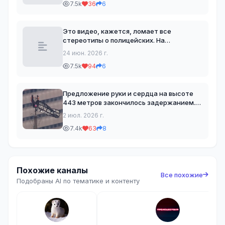
7.5k
36
6
Она утверждает, что США годами
финансировали более 120 биологических
Это видео, кажется, ломает все
стереотипы о полицейских. На
Центральной набережной в Павлодаре
24 июн. 2026 г.
младший сержант Ислам Саттаров сел
7.5k
94
6
за уличное пианино и сыграл мелодию из
популярного турецкого сериала
Предложение руки и сердца на высоте
443 метров закончилось задержанием.
Руферы забрались на шпиль небоскреба
2 июл. 2026 г.
Empire State Building в Нью-Йорке, где
7.4k
63
8
молодой человек сделал своей девушке
предложение. П
Похожие каналы
Все похожие
Подобраны AI по тематике и контенту