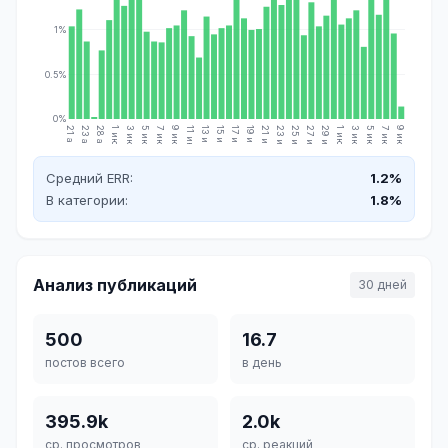
1%
0.5%
0%
21 апр.
23 апр.
28 апр.
1 июн.
3 июн.
5 июн.
7 июн.
9 июн.
11 июн.
13 июн.
15 июн.
17 июн.
19 июн.
21 июн.
23 июн.
25 июн.
27 июн.
29 июн.
1 июл.
3 июл.
5 июл.
7 июл.
9 июл.
Средний ERR:
1.2%
В категории:
1.8%
Анализ публикаций
30 дней
500
16.7
постов всего
в день
395.9k
2.0k
ср. просмотров
ср. реакций