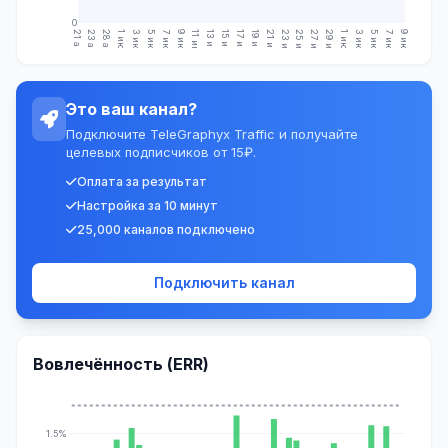
0
21 апр.
23 апр.
28 апр.
1 июн.
3 июн.
5 июн.
7 июн.
9 июн.
11 июн.
13 июн.
15 июн.
17 июн.
19 июн.
21 июн.
23 июн.
25 июн.
27 июн.
29 июн.
1 июл.
3 июл.
5 июл.
7 июл.
9 июл.
Это ваш канал?
Подключите TeleGraphyx Traffic и получайте
целевых подписчиков от 15₽.
Оплата за результат
Настройка за 10 минут
25,000 каналов подключено
Подключить канал
Вовлечённость (ERR)
1.5%