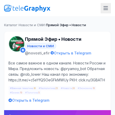
Каталог
Новости и СМИ
Прямой Эфир • Новости
Прямой Эфир • Новости
Новости и СМИ
·
@novosti_efir
Открыть в Telegram
Все самое важное в одном канале. Новости России и
Мира. Предложить новость: @pryamoy_bot Обратная
связь: @rob_lower Наш канал про экономику:
https://t.me/+c5eYfQSOeGFkMWUy РКН: clck.ru/3GBATH
#Военная тематика
#Геополитика
#Новости
#Экономика
30
25
20
10
#Бизнес
#Политика
10
5
Открыть в Telegram