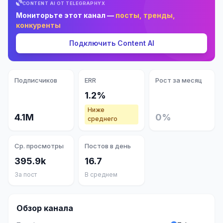
CONTENT AI ОТ TELEGRAPHYX
Мониторьте этот канал —
посты, тренды,
конкуренты
Подключить Content AI
Подписчиков
ERR
Рост за месяц
1.2%
Ниже
4.1M
0%
среднего
Ср. просмотры
Постов в день
395.9k
16.7
За пост
В среднем
Обзор канала