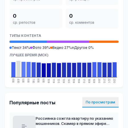
0
0
ср. репостов
ср. комментов
ТИПЫ КОНТЕНТА
Текст 34%
Фото 39%
Видео 27%
Другое 0%
ЛУЧШЕЕ ВРЕМЯ (МСК)
0:00
4:00
5:00
6:00
7:00
8:00
9:00
10:00
11:00
12:00
13:00
14:00
15:00
16:00
17:00
18:00
19:00
20:00
21:00
22:00
23:00
Популярные посты
По просмотрам
Россиянка сожгла квартиру по указанию
мошенников. Скамер в прямом эфире