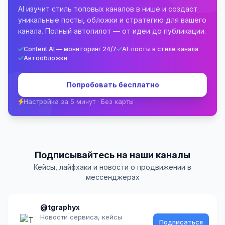
AI изучит стиль топовых каналов в нише и создаст
уникальные посты, обложки и стратегию для вашего
канала. Полный автопилот — от идеи до публикации.
Content AI — мониторинг 24/7
AI-посты в стиле канала
Автообложки
Попробовать бесплатно
Настройка за 5 минут · Без карты
Подписывайтесь на наши каналы
Кейсы, лайфхаки и новости о продвижении в
мессенджерах
@tgraphyx
Новости сервиса, кейсы
Подписаться