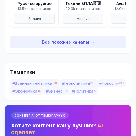
Русское оружие
Техник БПЛА🇷🇺
AviaCom
13.5k подписчиков
22.9k подписчиков
12.0k подп
Анализ
Анализ
Анали
Все похожие каналы →
Тематики
#Военная тематика
30
#Геополитика
25
#Новости
20
#Экономика
10
#Бизнес
10
#Политика
5
CONTENT AI ОТ TELEGRAPHYX
Хотите контент как у лучших?
AI
сделает