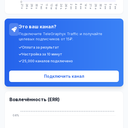
0
21 апр.
26 апр.
28 апр.
30 апр.
7 мая
11 мая
13 мая
19 мая
24 мая
26 мая
2 июн.
4 июн.
8 июн.
14 июн.
21 июн.
28 июн.
30 июн.
3 июл.
5 июл.
7 июл.
Это ваш канал?
Подключите TeleGraphyx Traffic и получайте
целевых подписчиков от 15₽.
Оплата за результат
Настройка за 10 минут
25,000 каналов подключено
Подключить канал
Вовлечённость (ERR)
0.6%