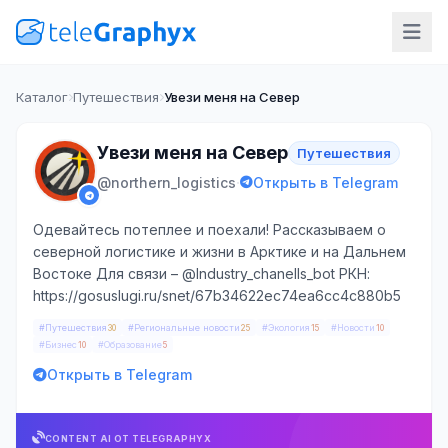
Каталог
Путешествия
Увези меня на Север
Увези меня на Север
Путешествия
·
@northern_logistics
Открыть в Telegram
Одевайтесь потеплее и поехали! Рассказываем о
северной логистике и жизни в Арктике и на Дальнем
Востоке Для связи – @Industry_chanells_bot РКН:
https://gosuslugi.ru/snet/67b34622ec74ea6cc4c880b5
#Путешествия
#Региональные новости
#Экология
#Новости
30
25
15
10
#Бизнес
#Образование
10
5
Открыть в Telegram
CONTENT AI ОТ TELEGRAPHYX