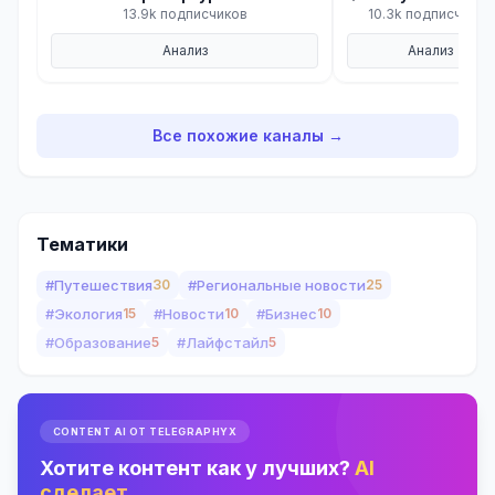
13.9k подписчиков
10.3k подписчиков
Анализ
Анализ
Все похожие каналы →
Тематики
#Путешествия
30
#Региональные новости
25
#Экология
15
#Новости
10
#Бизнес
10
#Образование
5
#Лайфстайл
5
CONTENT AI ОТ TELEGRAPHYX
Хотите контент как у лучших?
AI
сделает