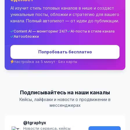
AI изучит стиль топовых каналов в нише и создаст
уникальные посты, обложки и стратегию для вашего
канала. Полный автопилот — от идеи до публикации.
Content AI — мониторинг 24/7
AI-посты в стиле канала
Автообложки
Попробовать бесплатно
Настройка за 5 минут · Без карты
Подписывайтесь на наши каналы
Кейсы, лайфхаки и новости о продвижении в
мессенджерах
@tgraphyx
Новости сервиса, кейсы