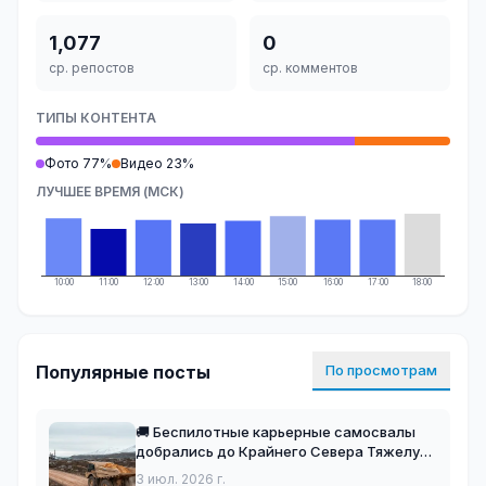
1,077
0
ср. репостов
ср. комментов
ТИПЫ КОНТЕНТА
Фото 77%
Видео 23%
ЛУЧШЕЕ ВРЕМЯ (МСК)
10:00
11:00
12:00
13:00
14:00
15:00
16:00
17:00
18:00
Популярные посты
По просмотрам
🚚 Беспилотные карьерные самосвалы
добрались до Крайнего Севера Тяжелую
технику испытают на месторождениях
3 июл. 2026 г.