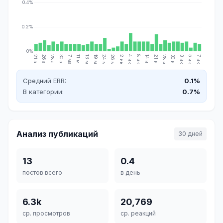
0.4%
0.2%
0%
21 апр.
26 апр.
28 апр.
30 апр.
7 мая
11 мая
13 мая
19 мая
24 мая
26 мая
2 июн.
4 июн.
8 июн.
14 июн.
21 июн.
28 июн.
30 июн.
3 июл.
5 июл.
7 июл.
Средний ERR:
0.1%
В категории:
0.7%
Анализ публикаций
30 дней
13
0.4
постов всего
в день
6.3k
20,769
ср. просмотров
ср. реакций