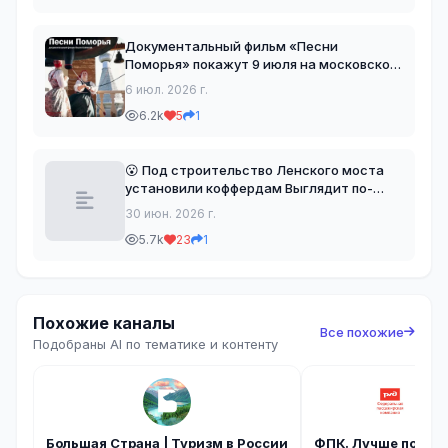
устанавливают арматурные каркас
Документальный фильм «Песни
Поморья» покажут 9 июля на московской
площадке ПОРА 🗓 9 июля 2026 года в
6 июл. 2026 г.
19:00 на московской площадке
6.2k
5
1
«Проектного офиса развития Арктики»
(ПОРА) пройдет показ документаль
😮 Под строительство Ленского моста
установили коффердам Выглядит по-
северному масштабно! Коффердам – это
30 июн. 2026 г.
специальная «коробка», которая
5.7k
23
1
обеспечит сухую зону для возведения
фундаментов. Построить мос
Похожие каналы
Все похожие
Подобраны AI по тематике и контенту
Большая Страна | Туризм в России
ФПК. Лучше поезд