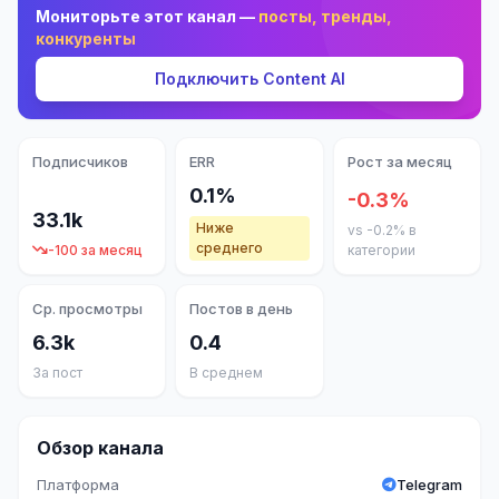
Мониторьте этот канал —
посты, тренды,
конкуренты
Подключить Content AI
Подписчиков
ERR
Рост за месяц
0.1%
-0.3%
33.1k
Ниже
vs -0.2% в
среднего
-100 за месяц
категории
Ср. просмотры
Постов в день
6.3k
0.4
За пост
В среднем
Обзор канала
Платформа
Telegram