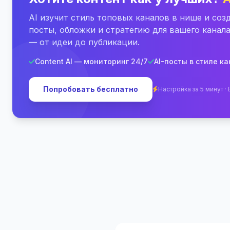
AI изучит стиль топовых каналов в нише и соз
посты, обложки и стратегию для вашего канал
— от идеи до публикации.
Content AI — мониторинг 24/7
AI-посты в стиле к
Попробовать бесплатно
Настройка за 5 минут ·