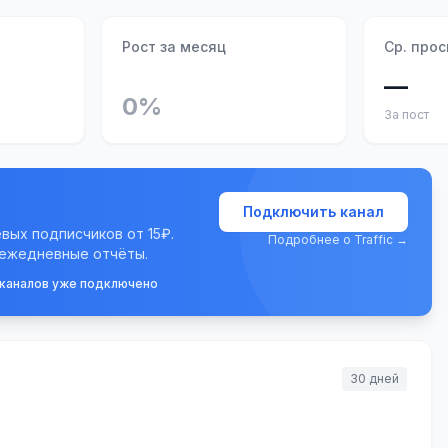
Рост за месяц
Ср. про
—
0%
За пост
Подключить канал
евых подписчиков от 15₽.
Подробнее о Traffic →
 ежедневные отчёты.
 каналов уже подключено
30 дней