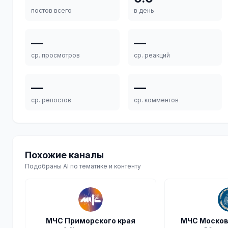
постов всего
в день
—
—
ср. просмотров
ср. реакций
—
—
ср. репостов
ср. комментов
Похожие каналы
Подобраны AI по тематике и контенту
МЧС Приморского края
МЧС Москов