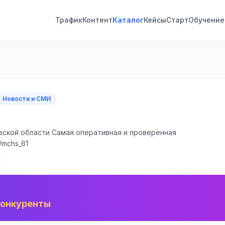
Трафик
Контент
Каталог
Кейсы
Старт
Обучение
Новости и СМИ
вской области Самая оперативная и проверенная
/mchs_61
конкуренты