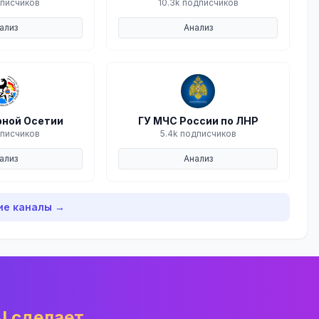
дписчиков
10.3k подписчиков
ализ
Анализ
ной Осетии
ГУ МЧС России по ЛНР
дписчиков
5.4k подписчиков
ализ
Анализ
ие каналы →
I сделает