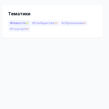
Тематики
#Новости
#Сообщество
#Образование
56
22
11
#Госуслуги
11