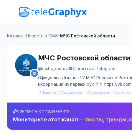
Каталог
Новости и СМИ
МЧС Ростовской области
МЧС Ростовской области
·
@mchs_rostov
Открыть в Telegram
Официальный канал ГУ МЧС России по Росто
информация из первых рук 🇷🇺 https://vk.com
#Новости
#Сообщество
#Образование
#Госуслуги
56
22
11
11
CONTENT AI ОТ TELEGRAPHYX
Мониторьте этот канал —
посты, тренды, 