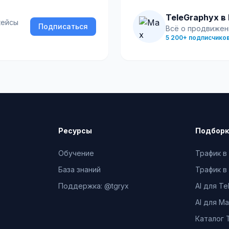
TeleGraphyx в
кейсы
Подписаться
Всё о продвижен
5 200+ подписчико
Ресурсы
Подбор
Обучение
Трафик в
База знаний
Трафик в
Поддержка: @tgryx
AI для Te
AI для M
Каталог 