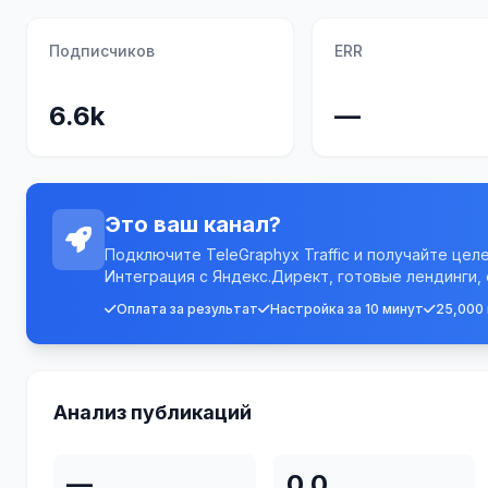
Подписчиков
ERR
6.6k
—
Это ваш канал?
Подключите TeleGraphyx Traffic и получайте цел
Интеграция с Яндекс.Директ, готовые лендинги,
Оплата за результат
Настройка за 10 минут
25,000
Анализ публикаций
—
0.0