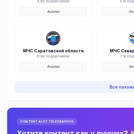
6.6k подписчиков
5.1k по
Анализ
Ан
МЧС Саратовской области
МЧС Север
6.9k подписчиков
7.1k по
Анализ
Ан
Все похож
CONTENT AI ОТ TELEGRAPHYX
Хотите контент как у лучших?
A