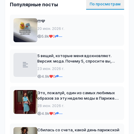
Популярные посты
По просмотрам
🤲🩶
20 июн. 2026 г.
5.8k
0
—
5 вещей, которые меня вдохновляют.
Версия: мода. Почему 5, спросите вы,
если их 4? Все верно, 5 спрятан здесь:
23 июн. 2026 г.
список книг о моде, которые я хотела бы
4.9k
0
—
видеть в своей коллекции и которые
нравятся (и
Это, пожалуй, один из самых любимых
образов за эту неделю моды в Париже.
Сочетание цветов, фактур, то, как
28 июн. 2026 г.
Сильвия видит моду — это уникально и
4.9k
0
—
удивительно. Безмерно счастлива
носить эту красоту. tot
Сбилась со счета, какой день парижской