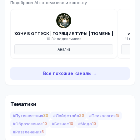
Подобраны AI по тематике и контенту
ХОЧУ В ОТПУСК | ГОРЯЩИЕ ТУРЫ | ТЮМЕНЬ |
vputi
10.3k подписчиков
11.0k п
Анализ
А
Все похожие каналы →
Тематики
#Путешествия
30
#Лайфстайл
20
#Психология
15
#Образование
10
#Бизнес
10
#Мода
10
#Развлечения
5