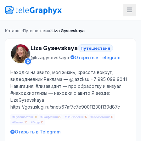
Каталог
Путешествия
Liza Gysevskaya
Liza Gysevskaya
Путешествия
·
@lizagysevskaya
Открыть в Telegram
Находки на авито, моя жизнь, красота вокруг,
видеодневник Реклама — @jazzksu +7 995 099 9041
Навигация: #лизавидит — про обработку и визуал
#находкиотлизы — находки с авито Я везде:
LizaGysevskaya
https://gosuslugi.ru/snet/67af7c7e90011230f130d87c
#Путешествия
#Лайфстайл
#Психология
#Образование
30
20
15
10
#Бизнес
#Мода
10
10
Открыть в Telegram