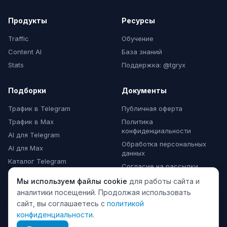
Продукты
Ресурсы
Traffic
Обучение
Content AI
База знаний
Stats
Поддержка: @tgryx
Подборки
Документы
Трафик в Telegram
Публичная оферта
Трафик в Max
Политика
конфиденциальности
AI для Telegram
Обработка персональных
AI для Max
данных
Каталог Telegram
Согласие на рассылки
Каталог Max
Мы используем файлы cookie
для работы сайта и
Комментарии Max
аналитики посещений. Продолжая использовать
сайт, вы соглашаетесь с
политикой
конфиденциальности
.
© 2024 TeleGraphyx. Все права защищены.