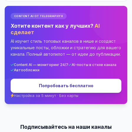
CONTENT AI ОТ TELEGRAPHYX
Хотите контент как у лучших?
AI
сделает
AI изучит стиль топовых каналов в нише и создаст
уникальные посты, обложки и стратегию для вашего
канала. Полный автопилот — от идеи до публикации.
Content AI — мониторинг 24/7
AI-посты в стиле канала
Автообложки
Попробовать бесплатно
Настройка за 5 минут · Без карты
Подписывайтесь на наши каналы