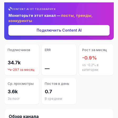
CONTENT AI ОТ TELEGRAPHYX
Мониторьте этот канал —
посты, тренды,
конкуренты
Подключить Content AI
Подписчиков
ERR
Рост за месяц
-0.9%
34.7k
vs -0.2% в
—
-297 за месяц
категории
Ср. просмотры
Постов в день
3.6k
0.7
За пост
В среднем
Обзор канала