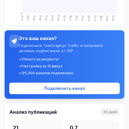
0
21 апр.
24 апр.
3 мая
5 мая
2 июн.
5 июн.
8 июн.
12 июн.
16 июн.
19 июн.
23 июн.
25 июн.
27 июн.
30 июн.
3 июл.
5 июл.
Это ваш канал?
Подключите TeleGraphyx Traffic и получайте
целевых подписчиков от 15₽.
Оплата за результат
Настройка за 10 минут
25,000 каналов подключено
Подключить канал
Анализ публикаций
30 дней
21
0.7