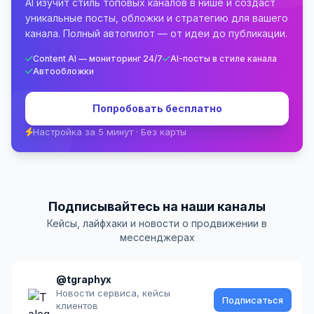
AI изучит стиль топовых каналов в нише и создаст
уникальные посты, обложки и стратегию для вашего
канала. Полный автопилот — от идеи до публикации.
Content AI — мониторинг 24/7
AI-посты в стиле канала
Автообложки
Попробовать бесплатно
Настройка за 5 минут · Без карты
Подписывайтесь на наши каналы
Кейсы, лайфхаки и новости о продвижении в
мессенджерах
@tgraphyx
Новости сервиса, кейсы
Подписаться
клиентов