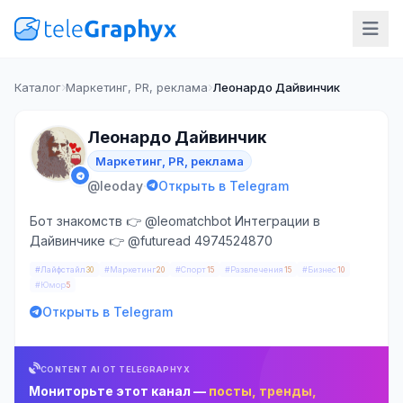
Каталог
Маркетинг, PR, реклама
Леонардо Дайвинчик
Леонардо Дайвинчик
Маркетинг, PR, реклама
·
@leoday
Открыть в Telegram
Бот знакомств 👉 @leomatchbot Интеграции в
Дайвинчике 👉 @futuread 4974524870
#Лайфстайл
#Маркетинг
#Спорт
#Развлечения
#Бизнес
30
20
15
15
10
#Юмор
5
Открыть в Telegram
CONTENT AI ОТ TELEGRAPHYX
Мониторьте этот канал —
посты, тренды,