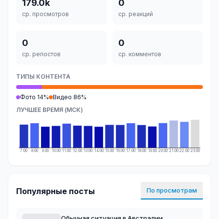
179.0k
0
ср. просмотров
ср. реакций
0
0
ср. репостов
ср. комментов
ТИПЫ КОНТЕНТА
Фото 14%
Видео 86%
ЛУЧШЕЕ ВРЕМЯ (МСК)
7:00
8:00
9:00
10:00
11:00
12:00
13:00
14:00
15:00
16:00
17:00
18:00
19:00
20:00
21:00
22:00
23:00
Популярные посты
По просмотрам
Обычная ситуация в Австралии