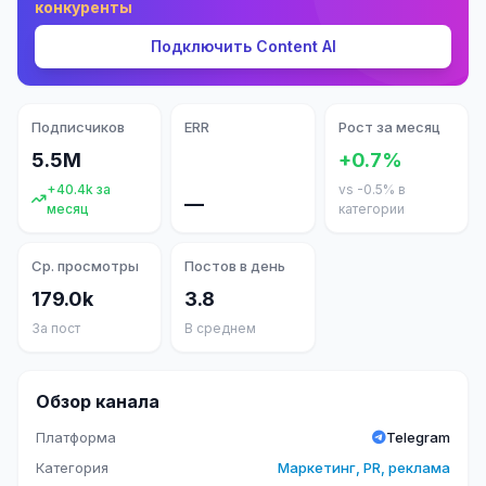
конкуренты
Подключить Content AI
Подписчиков
ERR
Рост за месяц
5.5M
+0.7%
+40.4k за
vs -0.5% в
—
месяц
категории
Ср. просмотры
Постов в день
179.0k
3.8
За пост
В среднем
Обзор канала
Платформа
Telegram
Категория
Маркетинг, PR, реклама