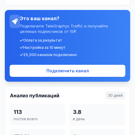
Это ваш канал?
Подключите TeleGraphyx Traffic и получайте
целевых подписчиков от 15₽.
Оплата за результат
Настройка за 10 минут
25,000 каналов подключено
Подключить канал
Анализ публикаций
30 дней
113
3.8
постов всего
в день