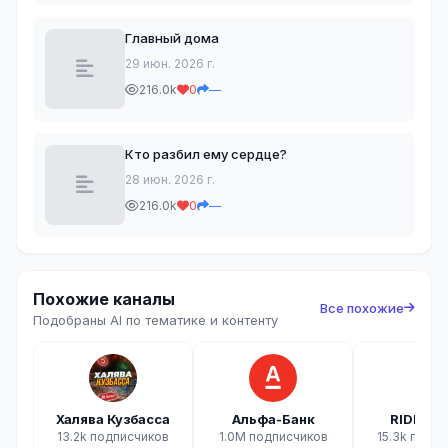
Главный дома
29 июн. 2026 г.
216.0k
0
—
Кто разбил ему сердце?
28 июн. 2026 г.
216.0k
0
—
Похожие каналы
Все похожие
Подобраны AI по тематике и контенту
Халява Кузбасса
Альфа-Банк
RIDE AC
13.2k подписчиков
1.0M подписчиков
15.3k подп