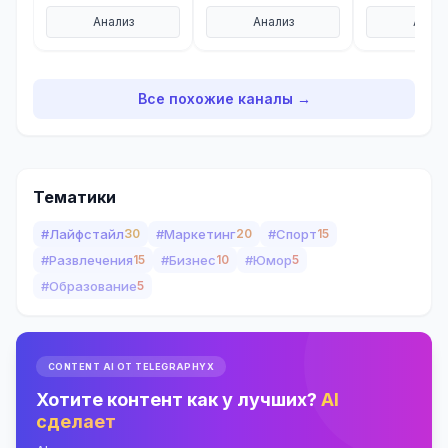
Анализ
Анализ
Анали
Все похожие каналы →
Тематики
#Лайфстайл
30
#Маркетинг
20
#Спорт
15
#Развлечения
15
#Бизнес
10
#Юмор
5
#Образование
5
CONTENT AI ОТ TELEGRAPHYX
Хотите контент как у лучших?
AI
сделает