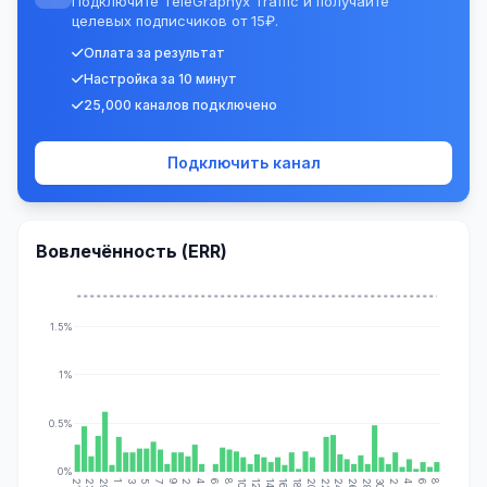
Подключите TeleGraphyx Traffic и получайте
целевых подписчиков от 15₽.
Оплата за результат
Настройка за 10 минут
25,000 каналов подключено
Подключить канал
Вовлечённость (ERR)
1.5%
1%
0.5%
0%