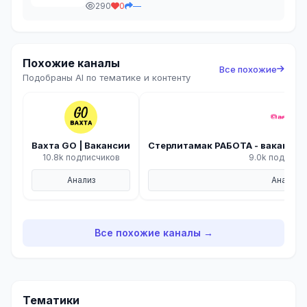
290
0
—
Размещение бесплатное.
https://max.ru/join/xlBtokURdqW67a
Похожие каналы
Все похожие
Подобраны AI по тематике и контенту
Вахта GO | Вакансии
Стерлитамак РАБОТА - вакансии 
10.8k подписчиков
9.0k подписч
Анализ
Анализ
Все похожие каналы →
Тематики