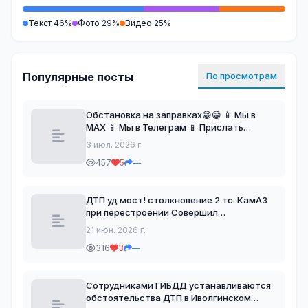
Текст 46%
Фото 29%
Видео 25%
Популярные посты
По просмотрам
Обстановка на заправках😁😁 📱 Мы в
МАХ 📱 Мы в Телеграм 📱 Прислать
новость в Телеграм 📱 Прислать новость
3 июл. 2026 г.
в МАХ
457
5
—
ДТП уд мост! столкновение 2 тс. КамАЗ
при перестроении Совершил
столкновение с автомобилем Toyota
21 июн. 2026 г.
Caldina ДТП без пострадавших. 📱 Мы в
316
3
—
МАХ 📱 Мы в Телеграм 📱 Прислать
новость в Телеграм 📱 П
Сотрудниками ГИБДД устанавливаются
обстоятельства ДТП в Иволгинском