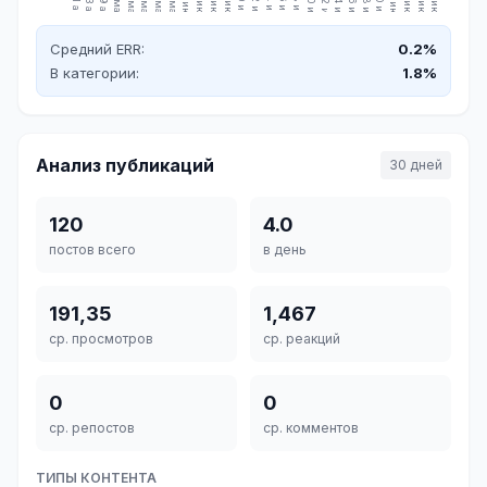
21 апр.
23 апр.
29 апр.
1 мая
3 мая
5 мая
7 мая
9 мая
2 июн.
4 июн.
6 июн.
8 июн.
10 июн.
12 июн.
14 июн.
16 июн.
18 июн.
20 июн.
22 июн.
24 июн.
26 июн.
28 июн.
30 июн.
2 июл.
4 июл.
6 июл.
8 июл.
Средний ERR:
0.2%
В категории:
1.8%
Анализ публикаций
30 дней
120
4.0
постов всего
в день
191,35
1,467
ср. просмотров
ср. реакций
0
0
ср. репостов
ср. комментов
ТИПЫ КОНТЕНТА