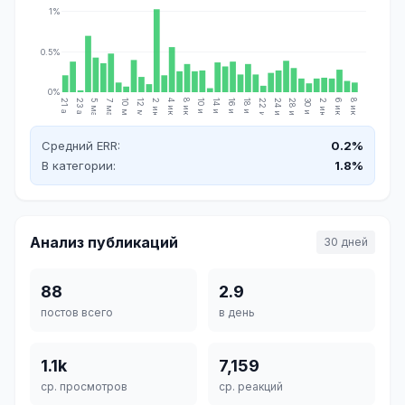
1%
0.5%
0%
21 апр.
23 апр.
5 мая
7 мая
10 мая
12 мая
2 июн.
4 июн.
8 июн.
10 июн.
14 июн.
16 июн.
18 июн.
22 июн.
24 июн.
28 июн.
30 июн.
2 июл.
6 июл.
8 июл.
Средний ERR:
0.2%
В категории:
1.8%
Анализ публикаций
30 дней
88
2.9
постов всего
в день
1.1k
7,159
ср. просмотров
ср. реакций