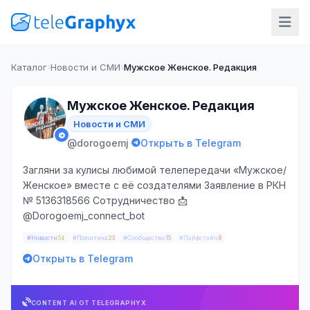
Каталог
Новости и СМИ
Мужское Женское. Редакция
Мужское Женское. Редакция
Новости и СМИ
·
@dorogoemj
Открыть в Telegram
Загляни за кулисы любимой телепередачи «Мужское/
Женское» вместе с её создателями Заявление в РКН
№ 5136318566 Сотрудничество 📩
@Dorogoemj_connect_bot
#Новости
#Политика
#Сообщество
#Лайфстайл
54
23
15
8
Открыть в Telegram
CONTENT AI ОТ TELEGRAPHYX