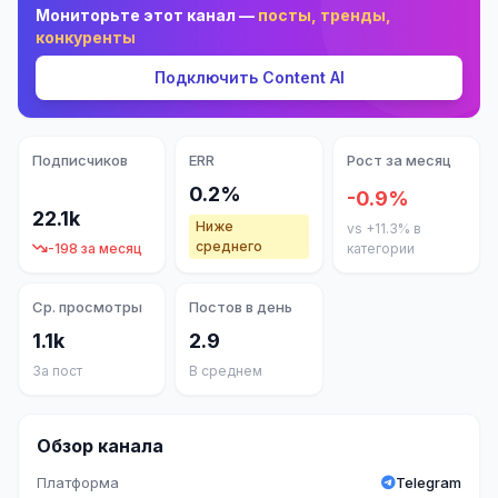
Мониторьте этот канал —
посты, тренды,
конкуренты
Подключить Content AI
Подписчиков
ERR
Рост за месяц
0.2%
-0.9%
22.1k
Ниже
vs +11.3% в
среднего
-198 за месяц
категории
Ср. просмотры
Постов в день
1.1k
2.9
За пост
В среднем
Обзор канала
Платформа
Telegram