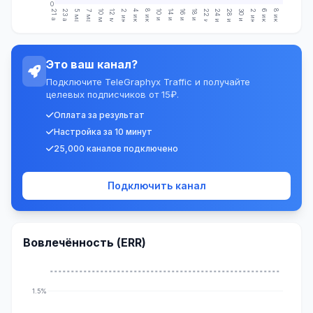
0
21 апр.
23 апр.
5 мая
7 мая
10 мая
12 мая
2 июн.
4 июн.
8 июн.
10 июн.
14 июн.
16 июн.
18 июн.
22 июн.
24 июн.
28 июн.
30 июн.
2 июл.
6 июл.
8 июл.
Это ваш канал?
Подключите TeleGraphyx Traffic и получайте
целевых подписчиков от 15₽.
Оплата за результат
Настройка за 10 минут
25,000 каналов подключено
Подключить канал
Вовлечённость (ERR)
1.5%