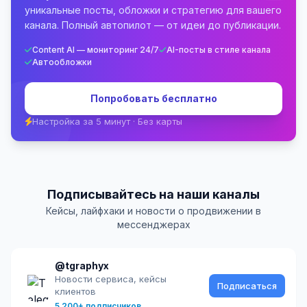
уникальные посты, обложки и стратегию для вашего
канала. Полный автопилот — от идеи до публикации.
Content AI — мониторинг 24/7
AI-посты в стиле канала
Автообложки
Попробовать бесплатно
Настройка за 5 минут · Без карты
Подписывайтесь на наши каналы
Кейсы, лайфхаки и новости о продвижении в
мессенджерах
@tgraphyx
Новости сервиса, кейсы
Подписаться
клиентов
5 200+ подписчиков