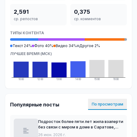
2,591
0,375
ср. репостов
ср. комментов
ТИПЫ КОНТЕНТА
Текст 24%
Фото 40%
Видео 34%
Другое 2%
ЛУЧШЕЕ ВРЕМЯ (МСК)
10:00
12:00
13:00
14:00
15:00
16:00
Популярные посты
По просмотрам
Подросток более пяти лет жила взаперти
без связи с миром в доме в Саратове,
пока ее письмо не дошло до органов
26 июн. 2026 г.