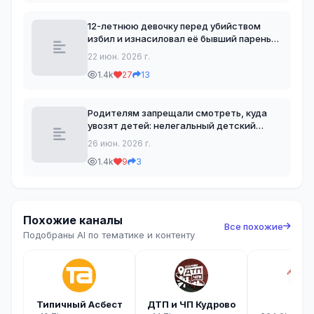
собственники! 🏠 Если поездка короткая
12-летнюю девочку перед убийством
избил и изнасиловал её бывший парень-
сверстник в Приморье. О жуткой
22 июн. 2026 г.
трагедии во Врангеле мы рассказывали
1.4k
27
13
неделю назад тут. Тело Маши жильцы
дома нашли на чердаке — т
Родителям запрещали смотреть, куда
увозят детей: нелегальный детский
лагерь в Забайкалье, организованный в
26 июн. 2026 г.
бывшем кафе "Аленка", оказался
1.4k
9
3
конвейером обмана. История с лагерем
"Кеды" началась с жалоб
Похожие каналы
Все похожие
Подобраны AI по тематике и контенту
Типичный Асбест
ДТП и ЧП Кудрово
112