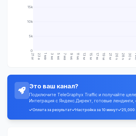
15k
10k
5k
0
21 апр.
23 апр.
1 мая
3 мая
5 мая
7 мая
9 мая
11 мая
13 мая
15 мая
17 мая
19 мая
21 мая
26 мая
28 мая
30 мая
1 
Это ваш канал?
Подключите TeleGraphyx Traffic и получайте цел
Интеграция с Яндекс.Директ, готовые лендинги,
Оплата за результат
Настройка за 10 минут
25,000