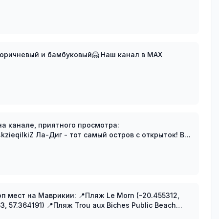
Еще парочка видов лемуров для вас, коричневый и бамбуковый🤗 Наш канал в MAX
а канале, приятного просмотра:
тров с открыток! В
нам взлом
253, 57.364191) 📍Пляж Trou aux Biches Public Beach