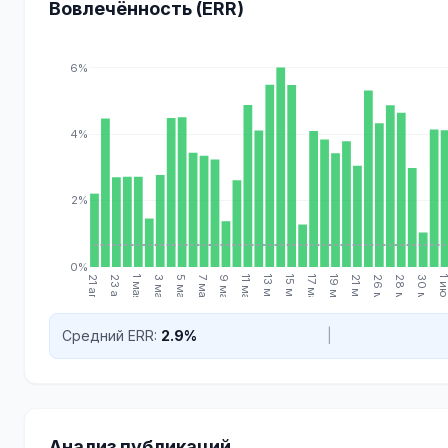
Вовлечённость (ERR)
6%
4%
2%
0%
21 апр.
23 апр.
1 мая
3 мая
5 мая
7 мая
9 мая
11 мая
13 мая
15 мая
17 мая
19 мая
21 мая
26 мая
28 мая
30 мая
1 ию
Средний ERR:
2.9%
|
Анализ публикаций