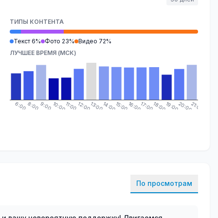
ТИПЫ КОНТЕНТА
Текст 6%
Фото 23%
Видео 72%
ЛУЧШЕЕ ВРЕМЯ (МСК)
6:00
8:00
9:00
10:00
11:00
12:00
13:00
14:00
15:00
16:00
17:00
18:00
19:00
20:00
21:00
По просмотрам
р и вашу невероятную поддержку! Двигаемся