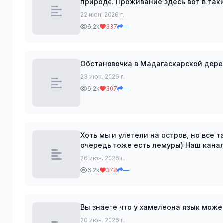
природе. Проживание здесь вот в так
канал в MAX
22 июн. 2026 г.
6.2k
337
—
23 июн. 2026 г.
6.2k
307
—
Хоть мы и улетели на остров, но все т
очередь тоже есть лемуры
26 июн. 2026 г.
6.2k
378
—
20 июн. 2026 г.