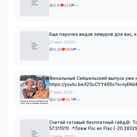
6.1k
422
—
23 июн. 2026 г.
6.0k
366
—
Финальный Сейшельский выпуск уже н
https://youtu.be/t2SuCYY46Ss?si=lyEKd4kzieqilkiZ Ла-Диг - тот самый ос
этом выпуске вы узнаете, удалось ли 
21 июн. 2026 г.
6.0k
307
—
Считай готовый бесплатный гайд😄: Топ мест на Маврикии: 📍Пляж Le Morn (-20.455312,
57.311511) 📍Пляж Flic en Flac (-20.283
(-20.034802, 57.544186
23 июн. 2026 г.