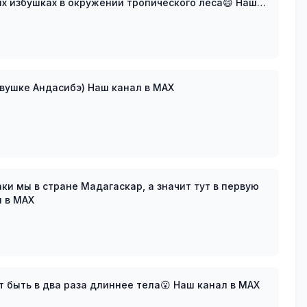
их избушках в окружении тропического леса😄 Наш
Обстановочка в Мадагаскарской деревушке Андасибэ) Наш канал в MAX
аки мы в стране Мадагаскар, а значит тут в первую
) Наш канал в MAX
Вы знаете что у хамелеона язык может быть в два раза длиннее тела😮 Наш канал в MAX