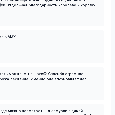
 королю
rnesa
фото?) Наш канал в MAX
, мы в шоке😅 Спасибо огромное
ержка бесценна. Именно она вдохновляет нас
страны! Вы н
 где можно посмотреть на лемуров в дикой