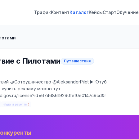
Трафик
Контент
Каталог
Кейсы
Старт
Обучение
илотами
ствие с Пилотами
Путешествия
ий 🤝Сотрудничество @AleksanderPilot ▶️ Ютуб
щё купить рекламу можно тут:
//knd.gov.ru/license?id=67468619290fef0e0147c9cd&r
#Еда и рецепты
6
конкуренты