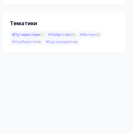
Тематики
#Путешествия
#Лайфстайл
#Фитнес
47
29
12
#Сообщество
#Еда и рецепты
6
6