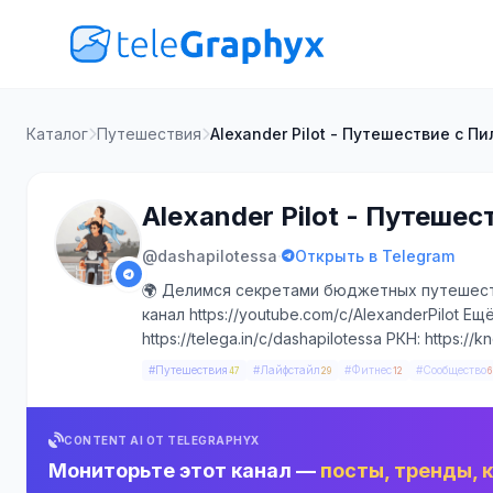
Каталог
Путешествия
Alexander Pilot - Путешествие с П
Alexander Pilot - Путеше
·
@dashapilotessa
Открыть в Telegram
🌍 Делимся секретами бюджетных путешеств
канал https://youtube.com/c/AlexanderPilot Е
https://telega.in/c/dashapilotessa РКН: https:
#Путешествия
#Лайфстайл
#Фитнес
#Сообщество
47
29
12
6
CONTENT AI ОТ TELEGRAPHYX
Мониторьте этот канал —
посты, тренды, 