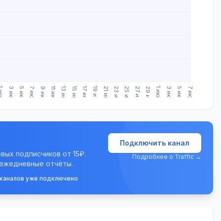
июн.
3 июн.
5 июн.
7 июн.
9 июн.
11 июн.
13 июн.
15 июн.
17 июн.
19 июн.
21 июн.
23 июн.
25 июн.
27 июн.
29 июн.
1 июл.
3 июл.
5 июл.
7 июл.
Подключить канал
евых подписчиков от 15₽.
Подробнее о Traffic →
 ежедневные отчёты.
 каналов уже подключено