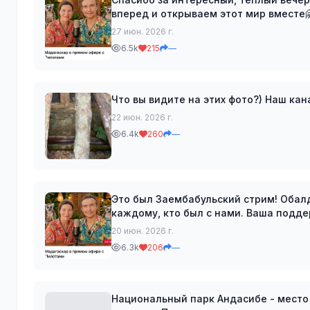
вперед и открываем этот мир вместе🤗🧡 Отдельная благодарность королеве и
стрима за супер топ донаты: Natalia E
27 июн. 2026 г.
6.5k
215
—
Что вы видите на этих 
22 июн. 2026 г.
6.4k
260
—
Это был Заембабульский стрим! Обалдеть можно
каждому, кто был с нами. Ваша подд
двигаться дальше и открывать новые 
20 июн. 2026 г.
6.3k
206
—
Национальный парк Андасибе - место