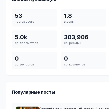
53
1.8
постов всего
в день
5.0k
303,906
ср. просмотров
ср. реакций
0
0
ср. репостов
ср. комментов
Популярные посты
Спасибо за интересный, теплый вече