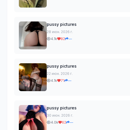
pussy pictures
28 июн. 2026 г.
4.1k
82
—
pussy pictures
22 июн. 2026 г.
4.1k
71
—
pussy pictures
30 июн. 2026 г.
4.0k
62
—