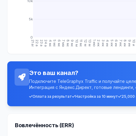
10k
5k
0
21 апр.
22 апр.
23 апр.
24 апр.
4 мая
5 мая
6 мая
7 мая
8 мая
9 мая
10 мая
11 мая
12 мая
13 мая
1 июн.
2 июн.
3 июн.
4 июн.
5 июн.
6 июн.
7 июн.
8 июн.
9 июн.
10 июн
Это ваш канал?
Подключите TeleGraphyx Traffic и получайте цел
Интеграция с Яндекс.Директ, готовые лендинги,
Оплата за результат
Настройка за 10 минут
25,000
Вовлечённость (ERR)