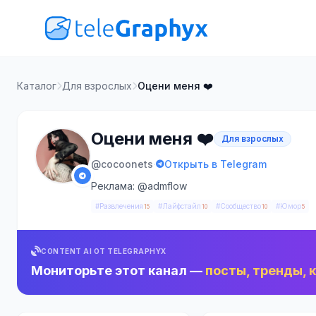
Каталог
Для взрослых
Оцени меня ❤️
Оцени меня ❤️
Для взрослых
·
@cocoonets
Открыть в Telegram
Реклама: @admflow
#Развлечения
#Лайфстайл
#Сообщество
#Юмор
15
10
10
5
CONTENT AI ОТ TELEGRAPHYX
Мониторьте этот канал —
посты, тренды, 