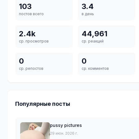
103
3.4
постов всего
в день
2.4k
44,961
ср. просмотров
ср. реакций
0
0
ср. репостов
ср. комментов
Популярные посты
pussy pictures
29 июн. 2026 г.