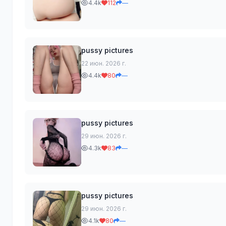
4.4k
112
—
pussy pictures
22 июн. 2026 г.
4.4k
80
—
pussy pictures
29 июн. 2026 г.
4.3k
83
—
pussy pictures
29 июн. 2026 г.
4.1k
80
—