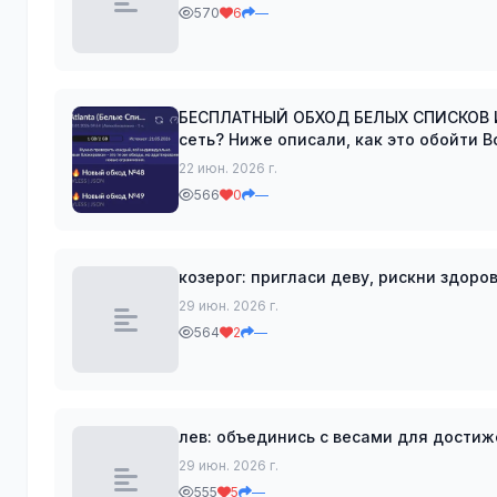
570
6
—
БЕСПЛАТНЫЙ ОБХОД БЕЛЫХ СПИСКОВ И ГЛУШИЛОК В твоем горо
сеть? Ниже описали, как это обойти Вот гайд по обходу: 1️⃣ Переходим в бота -
@AtlantaVPN_bot 2️⃣ Получаем беспла
22 июн. 2026 г.
566
0
—
козерог: пригласи деву, рискни здоро
29 июн. 2026 г.
564
2
—
лев: объединись с весами для дости
29 июн. 2026 г.
555
5
—