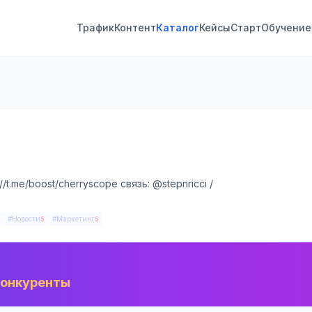
Трафик
Контент
Каталог
Кейсы
Старт
Обучение
/t.me/boost/cherryscope связь: @stepnricci /
#Новости
#Маркетинг
5
5
конкуренты