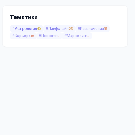
Тематики
#Астрология
#Лайфстайл
#Развлечения
40
25
15
#Карьера
#Новости
#Маркетинг
10
5
5