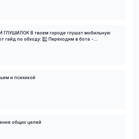
де глушат мобильную
тный ключ
вьем и психикой
жения общих целей