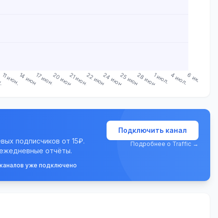
н.
11 июн.
14 июн.
17 июн.
20 июн.
21 июн.
22 июн.
24 июн.
25 июн.
28 июн.
1 июл.
4 июл.
6 июл.
Подключить канал
евых подписчиков от 15₽.
Подробнее о Traffic →
 ежедневные отчёты.
 каналов уже подключено