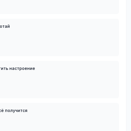
ботай
тить настроение
всё получится