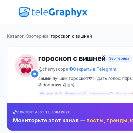
Каталог
Эзотерика
гороскоп с вишней
гороскоп с вишней
Эзотерика
·
@cherryscope
Открыть в Telegram
самый лучший гороскоп💖✨ дать голос: https:/
@dooorass 🍒🎀🫧
#Астрология
#Лайфстайл
#Развлечения
#Карьера
40
25
15
10
CONTENT AI ОТ TELEGRAPHYX
Мониторьте этот канал —
посты, тренды, 