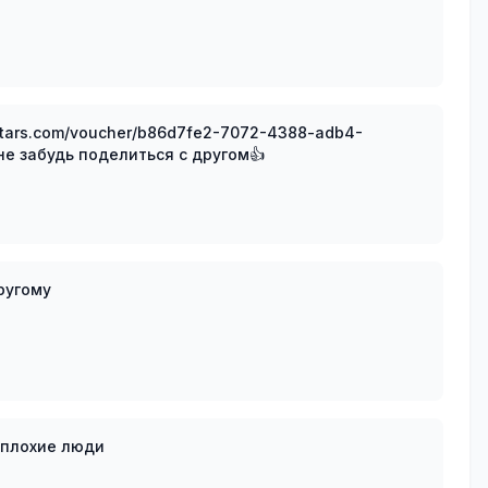
ичены, не забудь поделиться с другом👍
ругому
т плохие люди