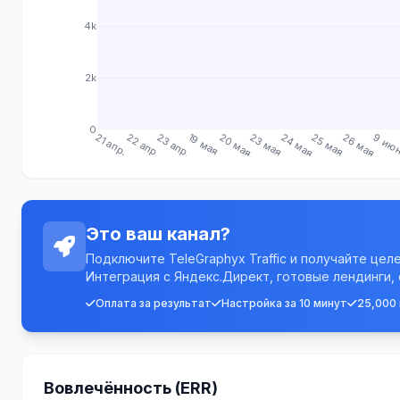
4k
2k
0
21 апр.
22 апр.
23 апр.
19 мая
20 мая
23 мая
24 мая
25 мая
26 мая
9 ию
Это ваш канал?
Подключите TeleGraphyx Traffic и получайте цел
Интеграция с Яндекс.Директ, готовые лендинги,
Оплата за результат
Настройка за 10 минут
25,000
Вовлечённость (ERR)