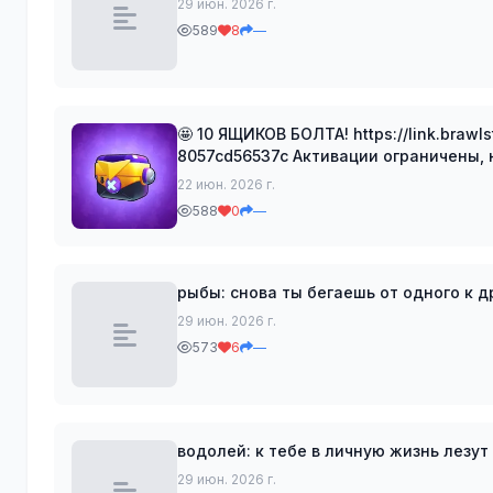
29 июн. 2026 г.
589
8
—
🤩 10 ЯЩИКОВ БОЛТА! https://link.brawlstars.com/voucher/b86d7fe2-7072-4388-adb4-
8057cd56537c Активации огран
22 июн. 2026 г.
588
0
—
рыбы: снова ты бегаешь от одного к д
29 июн. 2026 г.
573
6
—
водолей: к тебе в личную жизнь лезу
29 июн. 2026 г.