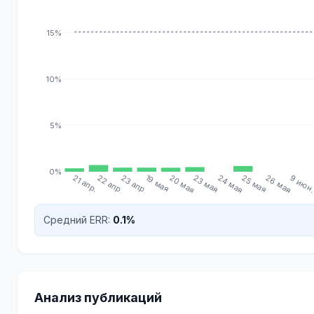
15%
10%
5%
0%
21 апр.
22 апр.
23 апр.
19 мая
20 мая
23 мая
24 мая
25 мая
26 мая
9 июн
Средний ERR:
0.1%
Анализ публикаций