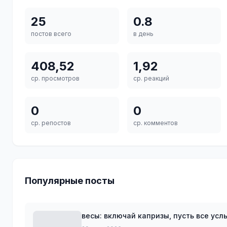
25
0.8
постов всего
в день
408,52
1,92
ср. просмотров
ср. реакций
0
0
ср. репостов
ср. комментов
Популярные посты
весы: включай капризы, пусть все ус