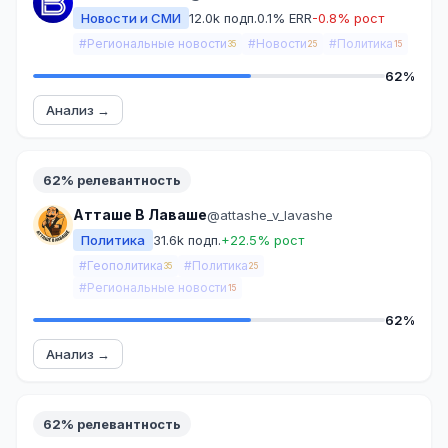
Новости и СМИ
12.0k подп.
0.1% ERR
-0.8% рост
#Региональные новости
#Новости
#Политика
35
25
15
62%
Анализ →
62% релевантность
Атташе В Лаваше
@attashe_v_lavashe
Политика
31.6k подп.
+22.5% рост
#Геополитика
#Политика
35
25
#Региональные новости
15
62%
Анализ →
62% релевантность