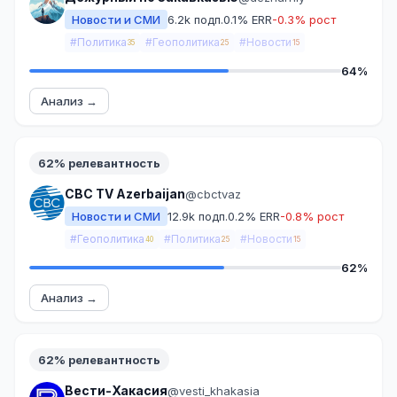
Новости и СМИ
6.2k подп.
0.1% ERR
-0.3% рост
#Политика
#Геополитика
#Новости
35
25
15
64%
Анализ →
62% релевантность
CBC TV Azerbaijan
@cbctvaz
Новости и СМИ
12.9k подп.
0.2% ERR
-0.8% рост
#Геополитика
#Политика
#Новости
40
25
15
62%
Анализ →
62% релевантность
Вести-Хакасия
@vesti_khakasia