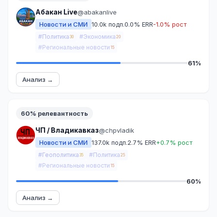
Абакан Live
@abakanlive
Новости и СМИ
10.0k подп.
0.0% ERR
-1.0% рост
#Политика
#Экономика
30
20
#Региональные новости
15
61%
Анализ →
60% релевантность
ЧП / Владикавказ
@chpvladik
Новости и СМИ
137.0k подп.
2.7% ERR
+0.7% рост
#Геополитика
#Политика
35
25
#Региональные новости
15
60%
Анализ →