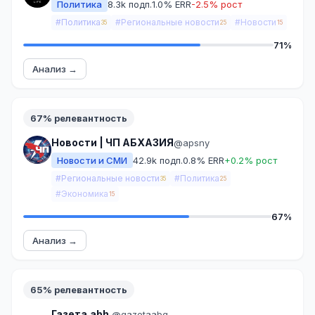
Политика
8.3k подп.
1.0% ERR
-2.5% рост
#Политика
#Региональные новости
#Новости
35
25
15
71%
Анализ →
67% релевантность
Новости | ЧП АБХАЗИЯ
@apsny
Новости и СМИ
42.9k подп.
0.8% ERR
+0.2% рост
#Региональные новости
#Политика
35
25
#Экономика
15
67%
Анализ →
65% релевантность
Газета.abh.
@gazetaabg