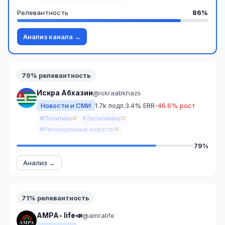
Релевантность
86%
Анализ канала →
79% релевантность
Искра Абхазии
@iskraabkhazii
Новости и СМИ
1.7k подп.
3.4% ERR
-46.6% рост
#Политика
#Экономика
30
25
#Региональные новости
15
79%
Анализ →
71% релевантность
АМРА- life📣
@amralife