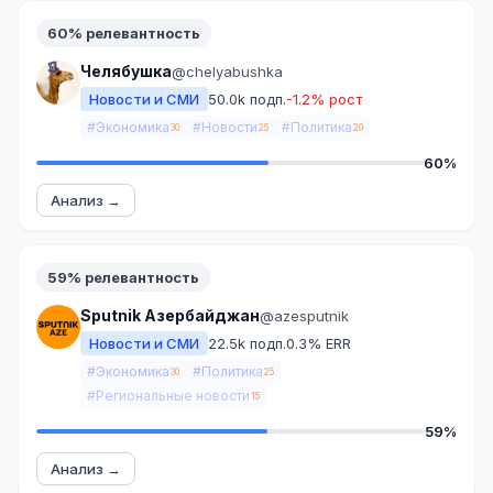
60% релевантность
Челябушка
@chelyabushka
Новости и СМИ
50.0k подп.
-1.2% рост
#Экономика
#Новости
#Политика
30
25
20
60%
Анализ →
59% релевантность
Sputnik Азербайджан
@azesputnik
Новости и СМИ
22.5k подп.
0.3% ERR
#Экономика
#Политика
30
25
#Региональные новости
15
59%
Анализ →