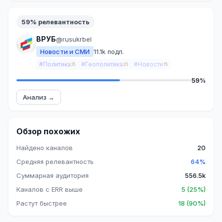
59% релевантность
ВРУБ
@rusukrbel
Новости и СМИ
11.1k подп.
#Политика
#Геополитика
#Новости
35
25
15
59%
Анализ →
Обзор похожих
Найдено каналов
20
Средняя релевантность
64%
Суммарная аудитория
556.5k
Каналов с ERR выше
5 (25%)
Растут быстрее
18 (90%)