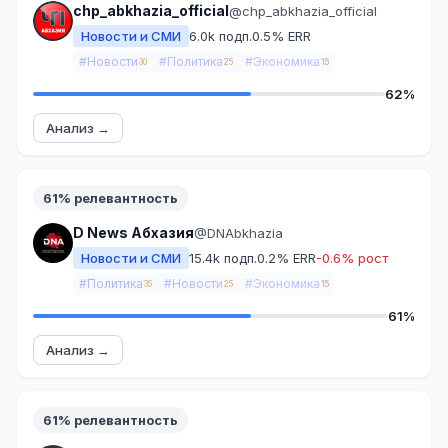
chp_abkhazia_official
@chp_abkhazia_official
Новости и СМИ
6.0k подп.
0.5% ERR
#Новости
#Политика
#Экономика
30
25
15
62%
Анализ →
61% релевантность
D News Абхазия
@DNAbkhazia
Новости и СМИ
15.4k подп.
0.2% ERR
-0.6% рост
#Политика
#Новости
#Экономика
35
25
15
61%
Анализ →
61% релевантность