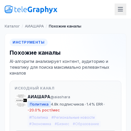
Каталог
/
АИАШАРА
/
Похожие каналы
ИНСТРУМЕНТЫ
Похожие каналы
AI-алгоритм анализирует контент, аудиторию и
тематику для поиска максимально релевантных
каналов
ИСХОДНЫЙ КАНАЛ
АИАШАРА
@aiashara
Политика
4.8k подписчиков
•
1.4% ERR
•
-20.0% рост/мес
#Политика
#Региональные новости
#Экономика
#Бизнес
#Образование