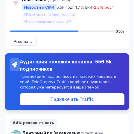
Новости и СМИ
5.5k подп.
1.7% ERR
-2.3% рост
#Политика
#Экономика
35
25
#Региональные новости
15
65%
Анализ →
Аудитория похожих каналов: 556.5k
подписчиков
Привлекайте подписчиков из похожих каналов в
свой. TeleGraphyx Traffic подберёт аудиторию,
которая уже интересуется вашей темой.
Подключить Traffic
64% релевантность
Дежурный по Закавказью
@dezhurniy