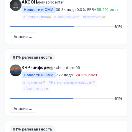
АКСОН
@aksoncenter
Новости и СМИ
39.3k подп.
0.0% ERR
+55.2% рост
#Геополитика
#Экономика
#Политика
35
25
20
61%
Анализ →
61% релевантность
КЧР-информ
@kchr_inform09
Новости и СМИ
7.2k подп.
-24.3% рост
#Политика
#Региональные новости
37
26
#Экономика
16
61%
Анализ →
61% релевантность