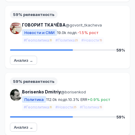
59% релевантность
ГОВОРИТ ТКАЧЁВА
@govorit_tkacheva
Новости и СМИ
19.0k подп.
-1.5% рост
#Геополитика
#Политика
#Новости
35
25
15
59%
Анализ →
59% релевантность
Borisenko Dmitriy
@borisenkod
Политика
112.0k подп.
10.3% ERR
+0.9% рост
#Геополитика
#Новости
#Политика
35
25
15
59%
Анализ →