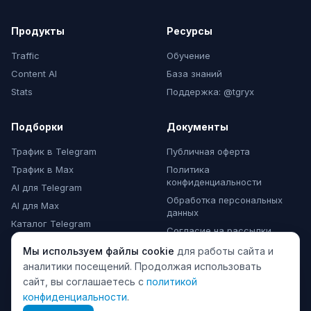
Продукты
Ресурсы
Traffic
Обучение
Content AI
База знаний
Stats
Поддержка: @tgryx
Подборки
Документы
Трафик в Telegram
Публичная оферта
Трафик в Max
Политика
конфиденциальности
AI для Telegram
Обработка персональных
AI для Max
данных
Каталог Telegram
Согласие на рассылки
Каталог Max
Мы используем файлы cookie
для работы сайта и
Комментарии Max
аналитики посещений. Продолжая использовать
сайт, вы соглашаетесь с
политикой
конфиденциальности
.