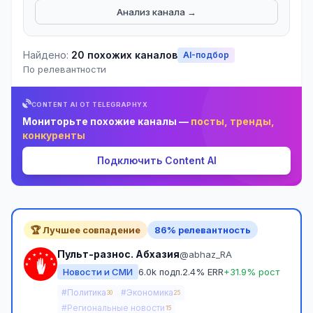
Анализ канала →
Найдено:
20 похожих каналов
AI-подбор
По релевантности
CONTENT AI ОТ TELEGRAPHYX
Мониторьте похожие каналы —
посты, тренды,
конкуренты
Подключить Content AI
🏆 Лучшее совпадение
86% релевантность
Пульт-разнос. Абхазия
@abhaz_RA
Новости и СМИ
6.0k подп.
2.4% ERR
+31.9% рост
#Политика
#Экономика
30
25
#Региональные новости
15