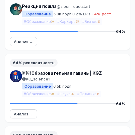
Реакция пошла
@sibur_reactstart
Образование
5.0k подп.
0.2% ERR
-1.4% рост
#Образование
#Карьера
#Бизнес
30
25
20
64%
Анализ →
64% релевантность
🇰🇬 Образовательная гавань | КGZ
@KG_science1
Образование
6.5k подп.
#Образование
#Наука
#Политика
30
25
15
64%
Анализ →