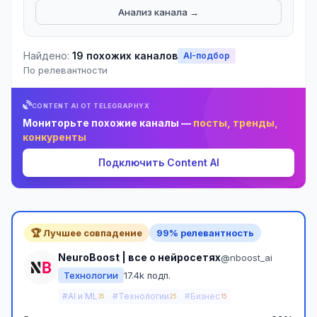
Анализ канала →
Найдено:
19 похожих каналов
AI-подбор
По релевантности
CONTENT AI ОТ TELEGRAPHYX
Мониторьте похожие каналы —
посты, тренды,
конкуренты
Подключить Content AI
🏆 Лучшее совпадение
99% релевантность
NeuroBoost | все о нейросетях
@nboost_ai
Технологии
17.4k подп.
#AI и ML
#Технологии
#Бизнес
35
25
15