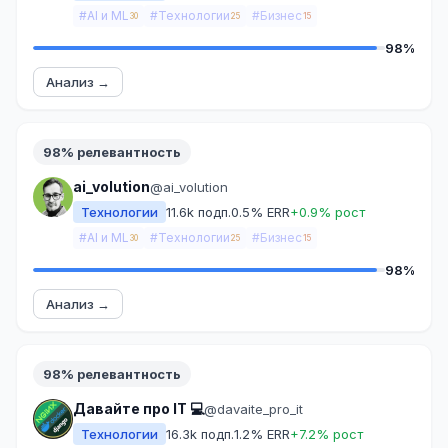
#AI и ML
#Технологии
#Бизнес
30
25
15
98%
Анализ →
98% релевантность
ai_volution
@ai_volution
Технологии
11.6k подп.
0.5% ERR
+0.9% рост
#AI и ML
#Технологии
#Бизнес
30
25
15
98%
Анализ →
98% релевантность
Давайте про IT 💻
@davaite_pro_it
Технологии
16.3k подп.
1.2% ERR
+7.2% рост