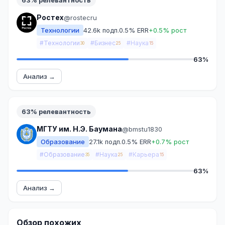
63% релевантность
Ростех
@rostecru
Технологии
42.6k подп.
0.5% ERR
+0.5% рост
#Технологии
#Бизнес
#Наука
30
25
15
63%
Анализ →
63% релевантность
МГТУ им. Н.Э. Баумана
@bmstu1830
Образование
27.1k подп.
0.5% ERR
+0.7% рост
#Образование
#Наука
#Карьера
35
25
15
63%
Анализ →
Обзор похожих