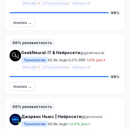
#AI и ML
#Технологии
#Бизнес
30
25
15
98%
Анализ →
98% релевантность
GeekNeural: IT & Нейросети
@geekneural
Технологии
65.9k подп.
0.0% ERR
-1.0% рост
#AI и ML
#Технологии
#Бизнес
35
25
15
98%
Анализ →
98% релевантность
Джарвис Ньюс | Нейросети
@jarvisnew
Технологии
90.8k подп.
+2.0% рост