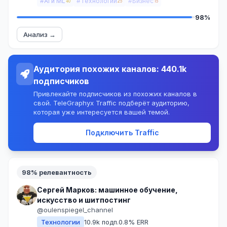
#AI и ML
#Технологии
#Бизнес
40
25
15
98%
Анализ →
Аудитория похожих каналов: 440.1k
подписчиков
Привлекайте подписчиков из похожих каналов в
свой. TeleGraphyx Traffic подберёт аудиторию,
которая уже интересуется вашей темой.
Подключить Traffic
98% релевантность
Сергей Марков: машинное обучение,
искусство и шитпостинг
@oulenspiegel_channel
Технологии
10.9k подп.
0.8% ERR