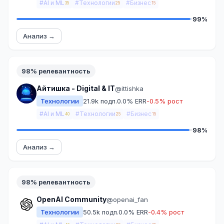
#AI и ML
#Технологии
#Бизнес
35
25
15
99%
Анализ →
98% релевантность
Айтишка - Digital & IT
@ittishka
Технологии
21.9k подп.
0.0% ERR
-0.5% рост
#AI и ML
#Технологии
#Бизнес
40
25
15
98%
Анализ →
98% релевантность
OpenAI Community
@openai_fan
Технологии
50.5k подп.
0.0% ERR
-0.4% рост