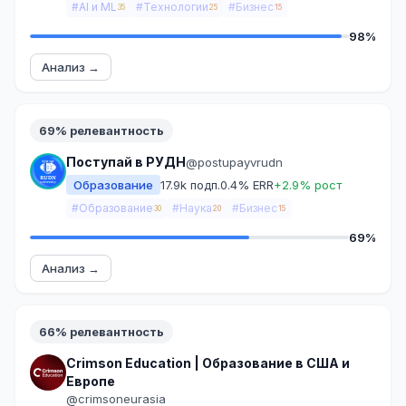
#AI и ML
#Технологии
#Бизнес
35
25
15
98%
Анализ →
69% релевантность
Поступай в РУДН
@postupayvrudn
Образование
17.9k подп.
0.4% ERR
+2.9% рост
#Образование
#Наука
#Бизнес
30
20
15
69%
Анализ →
66% релевантность
Crimson Education | Образование в США и
Европе
@crimsoneurasia