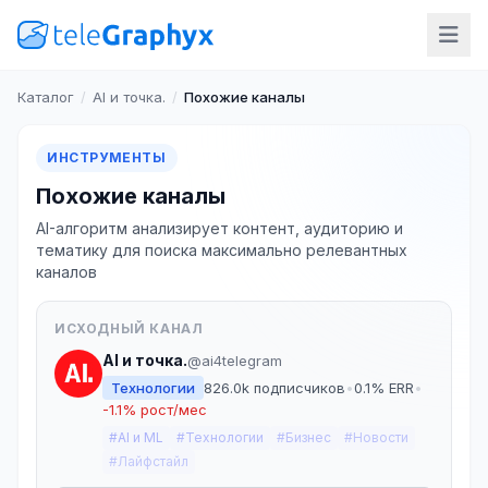
Каталог
/
AI и точка.
/
Похожие каналы
ИНСТРУМЕНТЫ
Похожие каналы
AI-алгоритм анализирует контент, аудиторию и
тематику для поиска максимально релевантных
каналов
ИСХОДНЫЙ КАНАЛ
AI и точка.
@ai4telegram
Технологии
826.0k подписчиков
•
0.1% ERR
•
-1.1% рост/мес
#AI и ML
#Технологии
#Бизнес
#Новости
#Лайфстайл