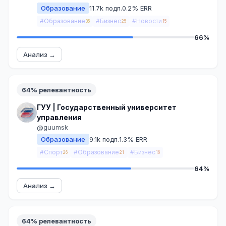
Образование
11.7k подп.
0.2% ERR
#Образование
#Бизнес
#Новости
35
25
15
66%
Анализ →
64% релевантность
ГУУ | Государственный университет
управления
@guumsk
Образование
9.1k подп.
1.3% ERR
#Спорт
#Образование
#Бизнес
26
21
16
64%
Анализ →
64% релевантность