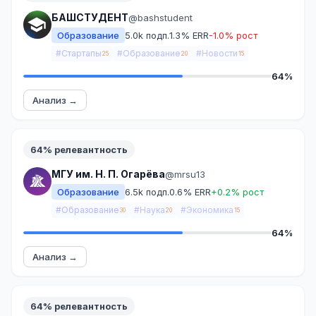
БАШСТУДЕНТ
@bashstudent
Образование
5.0k подп.
1.3% ERR
-1.0% рост
#Стартапы
#Образование
#Новости
25
20
15
64%
Анализ →
64% релевантность
МГУ им. Н. П. Огарёва
@mrsu13
Образование
6.5k подп.
0.6% ERR
+0.2% рост
#Образование
#Наука
#Экономика
30
20
15
64%
Анализ →
64% релевантность