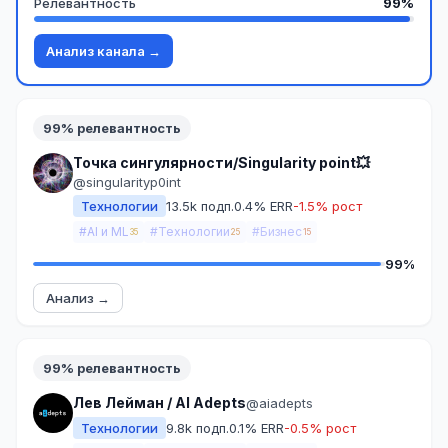
Релевантность
99%
Анализ канала →
99% релевантность
Точка сингулярности/Singularity point💥
@singularityp0int
Технологии
13.5k подп.
0.4% ERR
-1.5% рост
#AI и ML
#Технологии
#Бизнес
35
25
15
99%
Анализ →
99% релевантность
Лев Лейман / AI Adepts
@aiadepts
Технологии
9.8k подп.
0.1% ERR
-0.5% рост