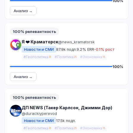
100%
Анализ →
100% релевантность
Я ❤️ Краматорск
@news_kramatorsk
Новости и СМИ
87.9k подп.
9.2% ERR
-0.1% рост
#Геополитика
#Политика
#Экономика
35
25
15
100%
Анализ →
100% релевантность
ДП NEWS (Такер Карлсон, Джимми Дор)
@durackiyperevod
Новости и СМИ
17.5k подп.
#Геополитика
#Политика
#Экономика
35
25
15