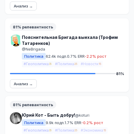
Анализ →
81% релевантность
Пояснительная Бригада выехала (Трофим
Татаренков)
@NeBrigada
Политика
62.4k подп.
0.7% ERR
-2.2% рост
#Геополитика
#Политика
#Новости
35
25
15
81%
Анализ →
81% релевантность
Юрий Кот - Быть добру!
@koturi
Политика
9.9k подп.
1.7% ERR
-0.2% рост
#Геополитика
#Политика
#Экономика
35
25
15