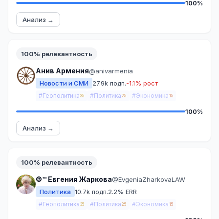
100%
Анализ →
100% релевантность
Анив Армения
@anivarmenia
Новости и СМИ
27.9k подп.
-1.1% рост
#Геополитика
#Политика
#Экономика
35
25
15
100%
Анализ →
100% релевантность
©™ Евгения Жаркова
@EvgeniaZharkovaLAW
Политика
10.7k подп.
2.2% ERR
#Геополитика
#Политика
#Экономика
35
25
15