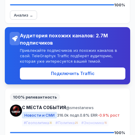
100%
Анализ →
Аудитория похожих каналов: 2.7M
подписчиков
Привлекайте подписчиков из похожих каналов в
свой. TeleGraphyx Traffic подберёт аудиторию,
которая уже интересуется вашей темой.
Подключить Traffic
100% релевантность
С МЕСТА СОБЫТИЯ
@smestanews
Новости и СМИ
316.0k подп.
0.8% ERR
-0.9% рост
#Геополитика
#Политика
#Экономика
35
25
15
100%