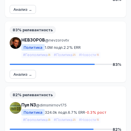
Анализ →
83% релевантность
НЕВЗОРОВ
@nevzorovtv
Политика
1.0M подп.
2.2% ERR
#Геополитика
#Политика
#Новости
35
25
15
83%
Анализ →
82% релевантность
Пул N3
@dimsmirnov175
Политика
324.0k подп.
6.7% ERR
-0.3% рост
#Геополитика
#Политика
#Новости
35
25
15
82%