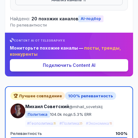
Найдено:
20 похожих каналов
AI-подбор
По релевантности
CONTENT AI ОТ TELEGRAPHYX
Мониторьте похожие каналы —
посты, тренды,
конкуренты
Подключить Content AI
🏆 Лучшее совпадение
100% релевантность
Михаил Советский
@mihail_sovetskij
Политика
104.0k подп.
5.3% ERR
#Геополитика
#Политика
#Экономика
35
25
15
Релевантность
100%