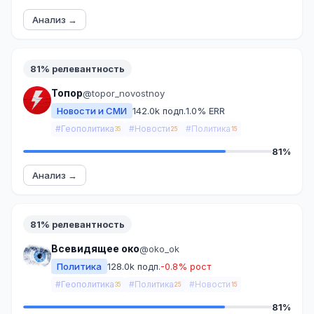
Анализ →
81% релевантность
Топор
@topor_novostnoy
Новости и СМИ
142.0k подп.
1.0% ERR
#Геополитика
#Новости
#Политика
35
25
15
81%
Анализ →
81% релевантность
Всевидящее око
@oko_ok
Политика
128.0k подп.
-0.8% рост
#Геополитика
#Политика
#Новости
35
25
15
81%