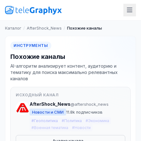
Каталог
/
AfterShock_News
/
Похожие каналы
ИНСТРУМЕНТЫ
Похожие каналы
AI-алгоритм анализирует контент, аудиторию и
тематику для поиска максимально релевантных
каналов
ИСХОДНЫЙ КАНАЛ
AfterShock_News
@aftershock_news
Новости и СМИ
11.8k подписчиков
#Геополитика
#Политика
#Экономика
#Военная тематика
#Новости
Анализ канала →