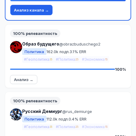
Анализ канала →
100% релевантность
Образ будущего
@obrazbuduschego2
Политика
162.0k подп.
3.1% ERR
#Геополитика
#Политика
#Экономика
35
25
15
100%
Анализ →
100% релевантность
Русский Демиург
@rus_demiurge
Политика
112.0k подп.
0.4% ERR
#Геополитика
#Политика
#Экономика
35
25
15