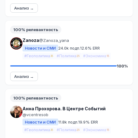
Анализ →
100% релевантность
Zanoza
@Zanoza_yana
Новости и СМИ
24.0k подп.
12.6% ERR
#Геополитика
#Политика
#Экономика
35
25
15
100%
Анализ →
100% релевантность
Анна Прохорова. В Центре Событий
@vcentresob
Новости и СМИ
11.8k подп.
19.9% ERR
#Геополитика
#Политика
#Экономика
35
25
15