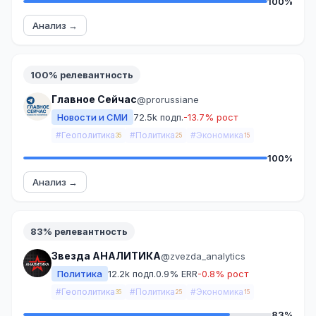
100%
Анализ →
100% релевантность
Главное Сейчас
@prorussiane
Новости и СМИ
72.5k подп.
-13.7% рост
#Геополитика
#Политика
#Экономика
35
25
15
100%
Анализ →
83% релевантность
Звезда АНАЛИТИКА
@zvezda_analytics
Политика
12.2k подп.
0.9% ERR
-0.8% рост
#Геополитика
#Политика
#Экономика
35
25
15
83%