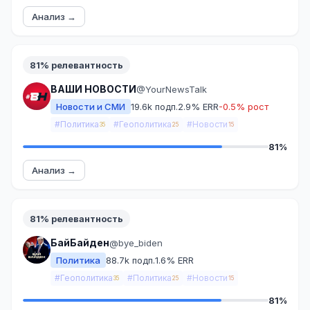
Анализ →
81% релевантность
ВАШИ НОВОСТИ
@YourNewsTalk
Новости и СМИ
19.6k подп.
2.9% ERR
-0.5% рост
#Политика
#Геополитика
#Новости
35
25
15
81%
Анализ →
81% релевантность
БайБайден
@bye_biden
Политика
88.7k подп.
1.6% ERR
#Геополитика
#Политика
#Новости
35
25
15
81%