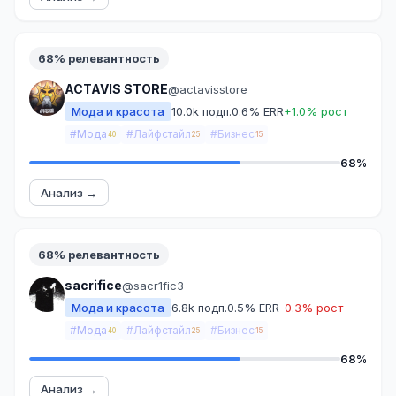
68% релевантность
ACTAVIS STORE
@actavisstore
Мода и красота
10.0k подп.
0.6% ERR
+1.0% рост
#Мода
#Лайфстайл
#Бизнес
40
25
15
68%
Анализ →
68% релевантность
sacrifice
@sacr1fic3
Мода и красота
6.8k подп.
0.5% ERR
-0.3% рост
#Мода
#Лайфстайл
#Бизнес
40
25
15
68%
Анализ →