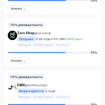
70%
Анализ →
70% релевантность
Zers Shop
@zersshop
Продажи
12.6k подп.
0.4% ERR
+0.8% рост
#Мода
#Лайфстайл
#Бизнес
40
25
15
70%
Анализ →
70% релевантность
DM6
@dm6boutique
Мода и красота
4 подп.
#Мода
#Лайфстайл
#Бизнес
40
25
15
70%