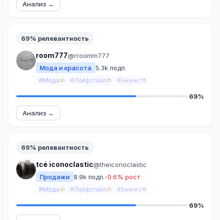
Анализ →
69% релевантность
room777
@rroomm777
Мода и красота
5.3k подп.
#Мода
#Лайфстайл
#Бизнес
40
25
15
69%
Анализ →
69% релевантность
tcé iconoclastic
@theiconoclastic
Продажи
8.9k подп.
-0.6% рост
#Мода
#Лайфстайл
#Бизнес
40
25
15
69%