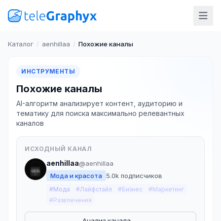
Каталог
/
aenhillaa
/
Похожие каналы
ИНСТРУМЕНТЫ
Похожие каналы
AI-алгоритм анализирует контент, аудиторию и
тематику для поиска максимально релевантных
каналов
ИСХОДНЫЙ КАНАЛ
aenhillaa
@aenhillaa
Мода и красота
5.0k подписчиков
#Мода
#Лайфстайл
#Бизнес
#Маркетинг
#Развлечения
Анализ канала →