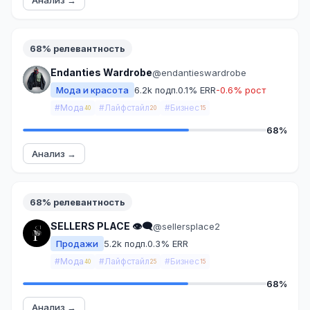
Анализ →
68% релевантность
Endanties Wardrobe
@endantieswardrobe
Мода и красота
6.2k подп.
0.1% ERR
-0.6% рост
#Мода
#Лайфстайл
#Бизнес
40
20
15
68%
Анализ →
68% релевантность
SELLERS PLACE 👁‍🗨
@sellersplace2
Продажи
5.2k подп.
0.3% ERR
#Мода
#Лайфстайл
#Бизнес
40
25
15
68%
Анализ →