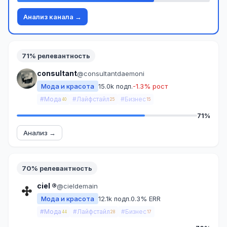
Анализ канала →
71% релевантность
consultant
@consultantdaemoni
Мода и красота
15.0k подп.
-1.3% рост
#Мода
#Лайфстайл
#Бизнес
40
25
15
71%
Анализ →
70% релевантность
ciel ®
@cieldemain
Мода и красота
12.1k подп.
0.3% ERR
#Мода
#Лайфстайл
#Бизнес
44
28
17