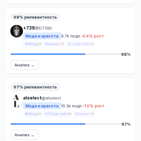
68% релевантность
+739
@D739D
Мода и красота
9.7k подп.
-0.4% рост
#Мода
#Бизнес
#Лайфстайл
40
25
15
68%
Анализ →
67% релевантность
alselect
@alselect
Мода и красота
10.3k подп.
-1.0% рост
#Мода
#Лайфстайл
#Бизнес
40
25
15
67%
Анализ →