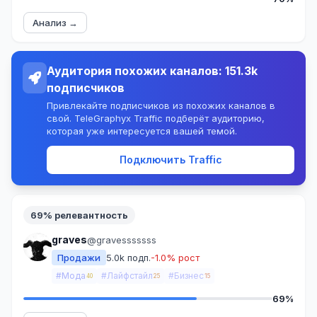
Анализ →
Аудитория похожих каналов: 151.3k
подписчиков
Привлекайте подписчиков из похожих каналов в
свой. TeleGraphyx Traffic подберёт аудиторию,
которая уже интересуется вашей темой.
Подключить Traffic
69% релевантность
graves
@gravesssssss
Продажи
5.0k подп.
-1.0% рост
#Мода
#Лайфстайл
#Бизнес
40
25
15
69%