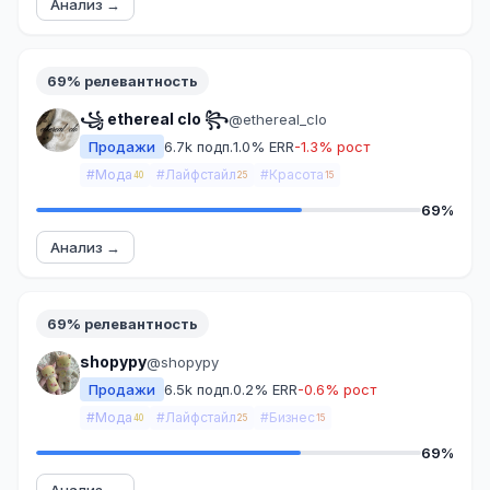
Анализ →
69% релевантность
꧁ ethereal clo ꧂
@ethereal_clo
Продажи
6.7k подп.
1.0% ERR
-1.3% рост
#Мода
#Лайфстайл
#Красота
40
25
15
69%
Анализ →
69% релевантность
shopypy
@shopypy
Продажи
6.5k подп.
0.2% ERR
-0.6% рост
#Мода
#Лайфстайл
#Бизнес
40
25
15
69%