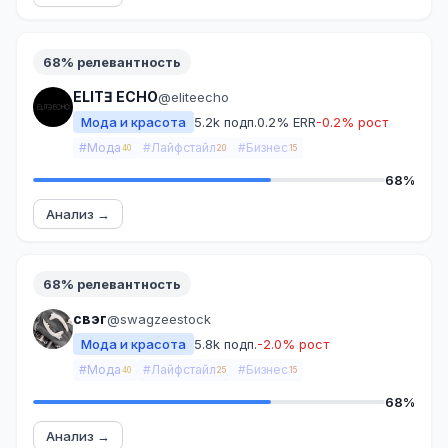
68% релевантность
ELITƎ ECHO
@eliteecho
Мода и красота
5.2k подп.
0.2% ERR
-0.2% рост
#Мода
#Лайфстайл
#Бизнес
40
20
15
68%
Анализ →
68% релевантность
свэг
@swagzeestock
Мода и красота
5.8k подп.
-2.0% рост
#Мода
#Лайфстайл
#Бизнес
40
25
15
68%
Анализ →