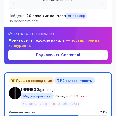
Найдено:
20 похожих каналов
AI-подбор
По релевантности
CONTENT AI ОТ TELEGRAPHYX
Мониторьте похожие каналы —
посты, тренды,
конкуренты
Подключить Content AI
🏆 Лучшее совпадение
71% релевантность
INFINEGO
@infinego
Мода и красота
6.0k подп.
-0.8% рост
#Мода
#Бизнес
#Лайфстайл
40
25
15
Релевантность
71%