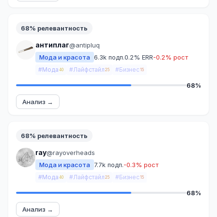
68% релевантность
антиплаг
@antipluq
Мода и красота
6.3k подп.
0.2% ERR
-0.2% рост
#Мода
#Лайфстайл
#Бизнес
40
25
15
68%
Анализ →
68% релевантность
ray
@rayoverheads
Мода и красота
7.7k подп.
-0.3% рост
#Мода
#Лайфстайл
#Бизнес
40
25
15
68%
Анализ →