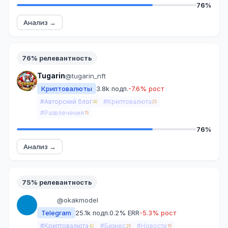
76%
Анализ →
76% релевантность
Tugarin
@tugarin_nft
Криптовалюты
3.8k подп.
-7.6% рост
#Авторский блог
#Криптовалюта
40
25
#Развлечения
15
76%
Анализ →
75% релевантность
ᅠᅠᅠ
@okakmodel
ᅠ
Telegram
25.1k подп.
0.2% ERR
-5.3% рост
#Криптовалюта
#Бизнес
#Новости
42
26
16