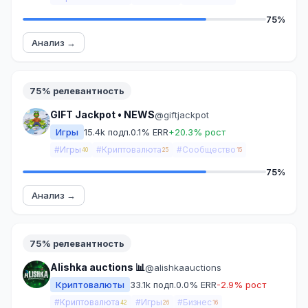
75%
Анализ →
75% релевантность
GIFT Jackpot • NEWS
@giftjackpot
Игры
15.4k подп.
0.1% ERR
+20.3% рост
#Игры
#Криптовалюта
#Сообщество
40
25
15
75%
Анализ →
75% релевантность
Alishka auctions 📊
@alishkaauctions
Криптовалюты
33.1k подп.
0.0% ERR
-2.9% рост
#Криптовалюта
#Игры
#Бизнес
42
26
16