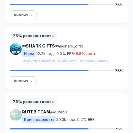
75%
Анализ →
75% релевантность
🦈SHARK GIFTS🦈
@shark_gifts
Игры
12.2k подп.
0.0% ERR
-8.8% рост
#Криптовалюта
#Бизнес
#Развлечения
40
25
15
75%
Анализ →
75% релевантность
QUTEB TEAM
@quteb3
Криптовалюты
20.3k подп.
0.2% ERR
75%