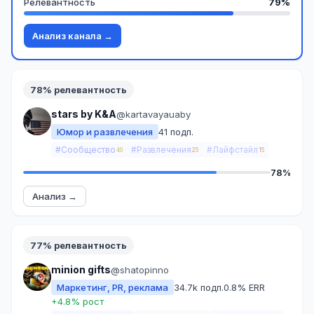
Релевантность
79%
Анализ канала →
78% релевантность
stars by K&A
@kartavayauaby
Юмор и развлечения
41 подп.
#Сообщество
#Развлечения
#Лайфстайл
40
25
15
78%
Анализ →
77% релевантность
minion gifts
@shatopinno
Маркетинг, PR, реклама
34.7k подп.
0.8% ERR
+4.8% рост