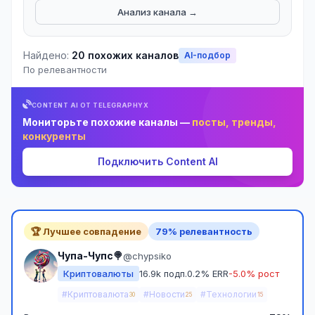
Анализ канала →
Найдено:
20 похожих каналов
AI-подбор
По релевантности
CONTENT AI ОТ TELEGRAPHYX
Мониторьте похожие каналы —
посты, тренды,
конкуренты
Подключить Content AI
🏆 Лучшее совпадение
79% релевантность
Чупа-Чупс🍭
@chypsiko
Криптовалюты
16.9k подп.
0.2% ERR
-5.0% рост
#Криптовалюта
#Новости
#Технологии
30
25
15