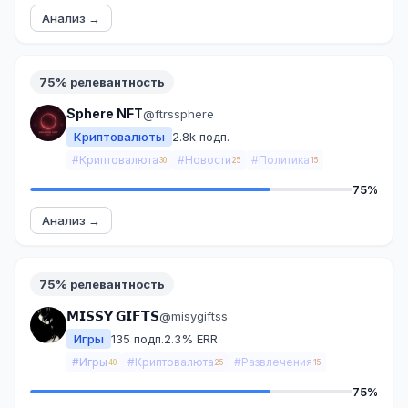
Анализ →
75% релевантность
Sphere NFT
@ftrssphere
Криптовалюты
2.8k подп.
#Криптовалюта
#Новости
#Политика
30
25
15
75%
Анализ →
75% релевантность
𝗠𝗜𝗦𝗦𝗬 𝗚𝗜𝗙𝗧𝗦
@misygiftss
Игры
135 подп.
2.3% ERR
#Игры
#Криптовалюта
#Развлечения
40
25
15
75%