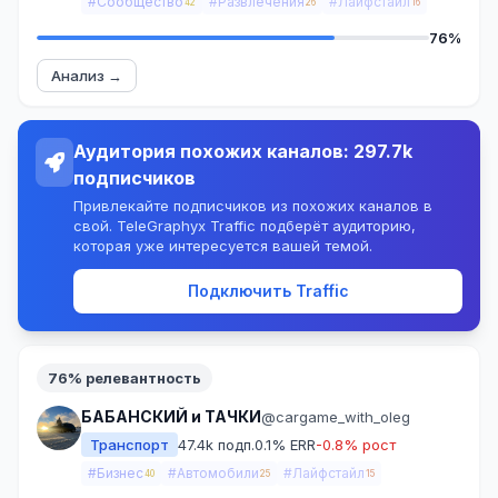
#Сообщество
#Развлечения
#Лайфстайл
42
26
16
76%
Анализ →
Аудитория похожих каналов: 297.7k
подписчиков
Привлекайте подписчиков из похожих каналов в
свой. TeleGraphyx Traffic подберёт аудиторию,
которая уже интересуется вашей темой.
Подключить Traffic
76% релевантность
БАБАНСКИЙ и ТАЧКИ
@cargame_with_oleg
Транспорт
47.4k подп.
0.1% ERR
-0.8% рост
#Бизнес
#Автомобили
#Лайфстайл
40
25
15