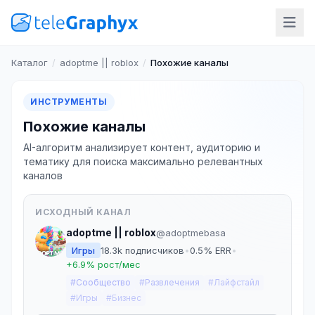
Каталог
/
adoptme || roblox
/
Похожие каналы
ИНСТРУМЕНТЫ
Похожие каналы
AI-алгоритм анализирует контент, аудиторию и
тематику для поиска максимально релевантных
каналов
ИСХОДНЫЙ КАНАЛ
adoptme || roblox
@adoptmebasa
Игры
18.3k подписчиков
•
0.5% ERR
•
+6.9% рост/мес
#Сообщество
#Развлечения
#Лайфстайл
#Игры
#Бизнес