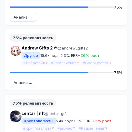
75%
Анализ →
75% релевантность
Andrew Gifts 2 🍅
@andrew_gifts2
Другое
15.6k подп.
2.3% ERR
+7.6% рост
#Лайфстайл
#Развлечения
#Сообщество
30
25
15
75%
Анализ →
75% релевантность
Lentar | nft
@lentar_gift
Криптовалюты
5.4k подп.
0.1% ERR
-7.2% рост
#Криптовалюта
#Бизнес
#Развлечения
35
25
15