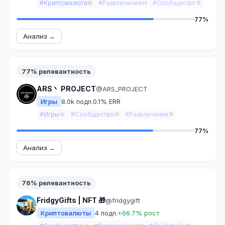
#Криптовалюта
#Развлечения
#Сообщество
62
23
15
77%
Анализ →
77% релевантность
ARS丶 PROJECT
@ARS_PROJECT
Игры
8.0k подп.
0.1% ERR
#Игры
#Сообщество
#Развлечения
42
26
16
77%
Анализ →
76% релевантность
FridgyGifts | NFT 🎁
@fridgygift
Криптовалюты
4 подп.
+66.7% рост