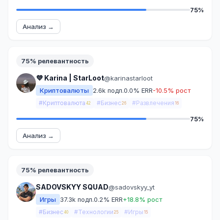
75%
Анализ →
75% релевантность
💜 Karina | StarLoot
@karinastarloot
Криптовалюты
2.6k подп.
0.0% ERR
-10.5% рост
#Криптовалюта
#Бизнес
#Развлечения
42
26
16
75%
Анализ →
75% релевантность
SADOVSKYY SQUAD
@sadovskyy_yt
Игры
37.3k подп.
0.2% ERR
+18.8% рост
#Бизнес
#Технологии
#Игры
40
25
15