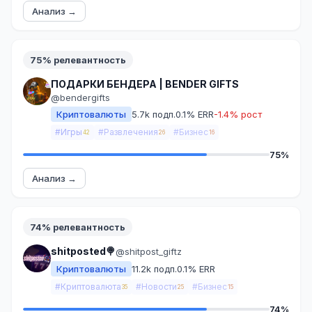
Анализ →
75% релевантность
ПОДАРКИ БЕНДЕРА | BENDER GIFTS
@bendergifts
Криптовалюты
5.7k подп.
0.1% ERR
-1.4% рост
#Игры
#Развлечения
#Бизнес
42
26
16
75%
Анализ →
74% релевантность
shitposted🍭
@shitpost_giftz
Криптовалюты
11.2k подп.
0.1% ERR
#Криптовалюта
#Новости
#Бизнес
35
25
15
74%