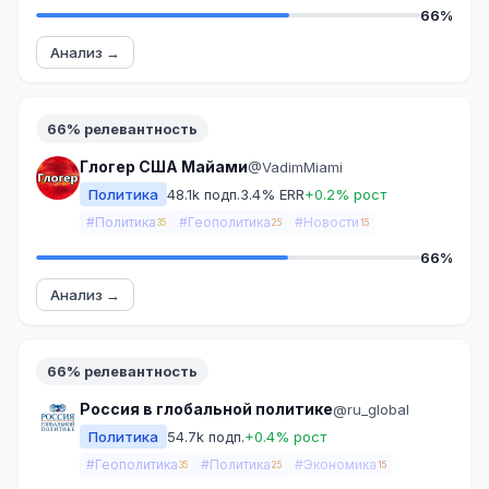
66%
Анализ →
66% релевантность
Глогер США Майами
@VadimMiami
Политика
48.1k подп.
3.4% ERR
+0.2% рост
#Политика
#Геополитика
#Новости
35
25
15
66%
Анализ →
66% релевантность
Россия в глобальной политике
@ru_global
Политика
54.7k подп.
+0.4% рост
#Геополитика
#Политика
#Экономика
35
25
15