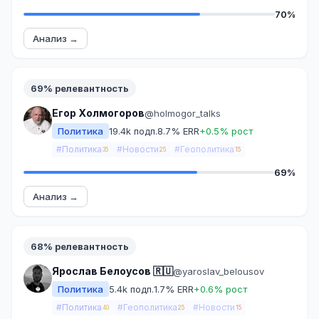
70%
Анализ →
69% релевантность
Егор Холмогоров
@holmogor_talks
Политика
19.4k подп.
8.7% ERR
+0.5% рост
#Политика
#Новости
#Геополитика
35
25
15
69%
Анализ →
68% релевантность
Ярослав Белоусов 🇷🇺
@yaroslav_belousov
Политика
5.4k подп.
1.7% ERR
+0.6% рост
#Политика
#Геополитика
#Новости
40
25
15