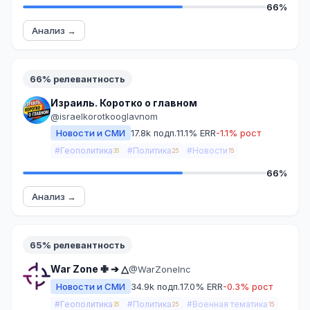
66%
Анализ →
66% релевантность
Израиль. Коротко о главном
@israelkorotkooglavnom
Новости и СМИ
17.8k подп.
11.1% ERR
-1.1% рост
#Геополитика
#Политика
#Новости
35
25
15
66%
Анализ →
65% релевантность
War Zone ✙ ➔ △
@WarZoneInc
Новости и СМИ
34.9k подп.
17.0% ERR
-0.3% рост
#Геополитика
#Политика
#Военная тематика
35
25
15