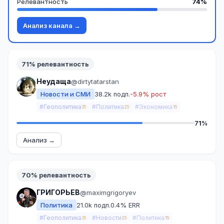
Релевантность
74%
Анализ канала →
71% релевантность
Неудаща
@dirtytatarstan
Новости и СМИ
38.2k подп.
-5.9% рост
#Геополитика
#Политика
#Экономика
35
25
15
71%
Анализ →
70% релевантность
ГРИГОРЬЕВ
@maximgrigoryev
Политика
21.0k подп.
0.4% ERR
#Геополитика
#Новости
#Политика
35
25
15