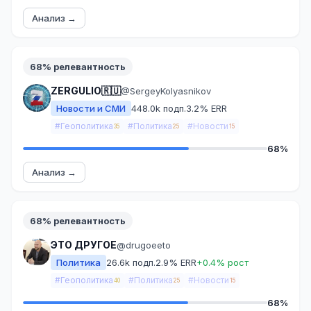
Анализ →
68% релевантность
ZERGULIO🇷🇺
@SergeyKolyasnikov
Новости и СМИ
448.0k подп.
3.2% ERR
#Геополитика
#Политика
#Новости
35
25
15
68%
Анализ →
68% релевантность
ЭТО ДРУГОЕ
@drugoeeto
Политика
26.6k подп.
2.9% ERR
+0.4% рост
#Геополитика
#Политика
#Новости
40
25
15
68%