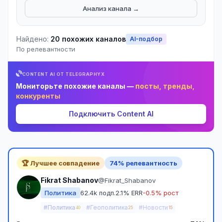
Анализ канала →
Найдено:
20 похожих каналов
AI-подбор
По релевантности
CONTENT AI ОТ TELEGRAPHYX
Мониторьте похожие каналы —
посты, тренды,
конкуренты
Подключить Content AI
🏆 Лучшее совпадение
74% релевантность
Fikrat Shabanov
@Fikrat_Shabanov
Политика
62.4k подп.
2.1% ERR
-0.5% рост
#Политика
#Геополитика
#Новости
40
25
15