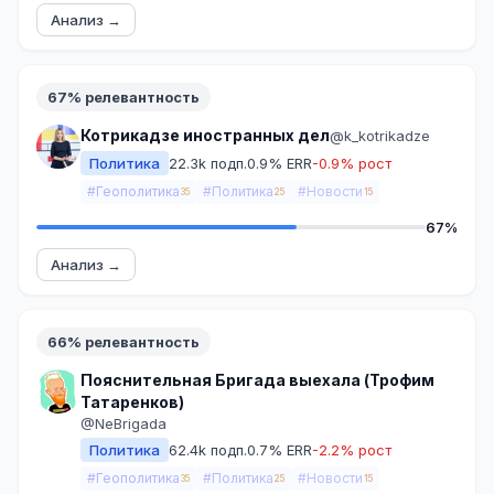
Анализ →
67% релевантность
Котрикадзе иностранных дел
@k_kotrikadze
Политика
22.3k подп.
0.9% ERR
-0.9% рост
#Геополитика
#Политика
#Новости
35
25
15
67%
Анализ →
66% релевантность
Пояснительная Бригада выехала (Трофим
Татаренков)
@NeBrigada
Политика
62.4k подп.
0.7% ERR
-2.2% рост
#Геополитика
#Политика
#Новости
35
25
15