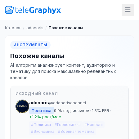
Каталог
/
adonaris
/
Похожие каналы
ИНСТРУМЕНТЫ
Похожие каналы
AI-алгоритм анализирует контент, аудиторию и
тематику для поиска максимально релевантных
каналов
ИСХОДНЫЙ КАНАЛ
adonaris
@adonarischannel
Политика
9.9k подписчиков
•
1.3% ERR
•
+1.2% рост/мес
#Политика
#Геополитика
#Новости
#Экономика
#Военная тематика