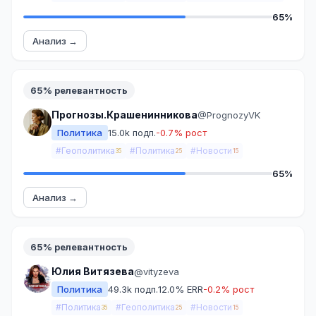
65%
Анализ →
65% релевантность
Прогнозы.Крашенинникова
@PrognozyVK
Политика
15.0k подп.
-0.7% рост
#Геополитика
#Политика
#Новости
35
25
15
65%
Анализ →
65% релевантность
Юлия Витязева
@vityzeva
Политика
49.3k подп.
12.0% ERR
-0.2% рост
#Политика
#Геополитика
#Новости
35
25
15