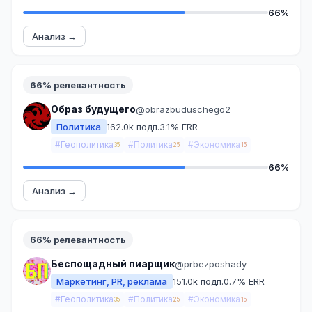
66%
Анализ →
66% релевантность
Образ будущего
@obrazbuduschego2
Политика
162.0k подп.
3.1% ERR
#Геополитика
#Политика
#Экономика
35
25
15
66%
Анализ →
66% релевантность
Беспощадный пиарщик
@prbezposhady
Маркетинг, PR, реклама
151.0k подп.
0.7% ERR
#Геополитика
#Политика
#Экономика
35
25
15