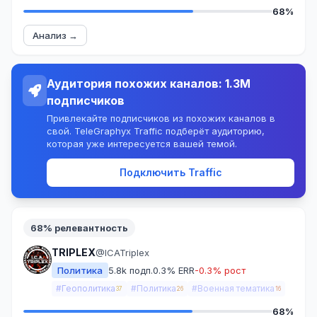
68%
Анализ →
Аудитория похожих каналов: 1.3M
подписчиков
Привлекайте подписчиков из похожих каналов в
свой. TeleGraphyx Traffic подберёт аудиторию,
которая уже интересуется вашей темой.
Подключить Traffic
68% релевантность
TRIPLEX
@ICATriplex
Политика
5.8k подп.
0.3% ERR
-0.3% рост
#Геополитика
#Политика
#Военная тематика
37
26
16
68%