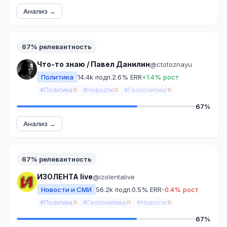
Анализ →
67% релевантность
Что-то знаю / Павел Данилин
@ctotoznayu
Политика
14.4k подп.
2.6% ERR
+1.4% рост
#Политика
#Новости
#Геополитика
35
25
15
67%
Анализ →
67% релевантность
ИЗОЛЕНТА live
@izolentalive
Новости и СМИ
56.2k подп.
0.5% ERR
-0.4% рост
#Политика
#Геополитика
#Новости
35
25
15
67%