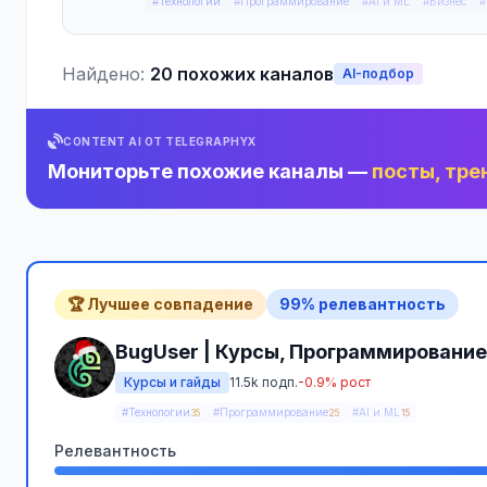
#Технологии
#Программирование
#AI и ML
#Бизнес
#
Найдено:
20 похожих каналов
AI-подбор
CONTENT AI ОТ TELEGRAPHYX
Мониторьте похожие каналы —
посты, тре
🏆 Лучшее совпадение
99% релевантность
BugUser | Курсы, Программирование
Курсы и гайды
11.5k подп.
-0.9% рост
#Технологии
#Программирование
#AI и ML
35
25
15
Релевантность