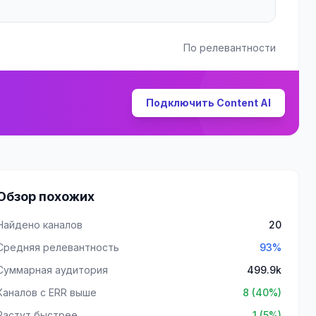
По релевантности
Подключить Content AI
Обзор похожих
Найдено каналов
20
Средняя релевантность
93%
Суммарная аудитория
499.9k
Каналов с ERR выше
8 (40%)
Растут быстрее
1 (5%)