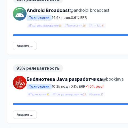
Android Broadcast
@android_broadcast
Технологии
14.6k подп.
0.6% ERR
#Программирование
#Технологии
#AI и ML
36
29
14
Анализ →
93% релевантность
Библиотека Java разработчика
@bookjava
Технологии
10.2k подп.
0.1% ERR
-1.0% рост
#Технологии
#Программирование
#Бизнес
40
25
15
Анализ →