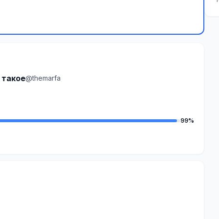
е такое
@themarfa
99%