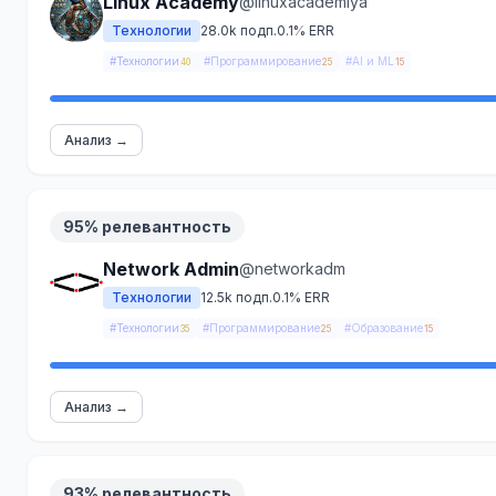
Linux Academy
@linuxacademiya
Технологии
28.0k подп.
0.1% ERR
#Технологии
#Программирование
#AI и ML
40
25
15
Анализ →
95% релевантность
Network Admin
@networkadm
Технологии
12.5k подп.
0.1% ERR
#Технологии
#Программирование
#Образование
35
25
15
Анализ →
93% релевантность