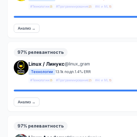
#Технологии
#Программирование
#AI и ML
35
25
15
Анализ →
97% релевантность
Linux / Линукс
@linux_gram
Технологии
13.1k подп.
1.4% ERR
#Технологии
#Программирование
#AI и ML
35
25
15
Анализ →
97% релевантность