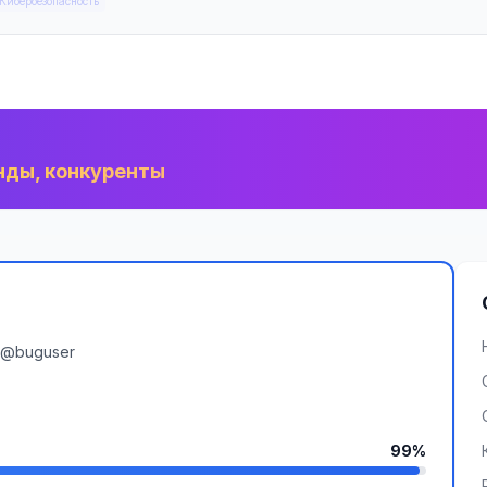
Кибербезопасность
нды, конкуренты
@buguser
99%