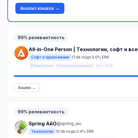
Анализ канала →
99% релевантность
All-in-One Person | Технологии, софт и вс
Софт и приложения
17.8k подп.
0.0% ERR
#Технологии
#Программирование
#AI и ML
40
25
15
Анализ →
99% релевантность
Spring АйО
@spring_aio
Технологии
10.9k подп.
0.4% ERR