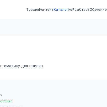
Трафик
Контент
Каталог
Кейсы
Старт
Обучение
и тематику для поиска
es
рост/мес