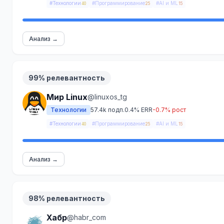
#Технологии
#Программирование
#AI и ML
40
25
15
Анализ →
99% релевантность
Мир Linux
@linuxos_tg
Технологии
57.4k подп.
0.4% ERR
-0.7% рост
#Технологии
#Программирование
#AI и ML
40
25
15
Анализ →
98% релевантность
Хабр
@habr_com