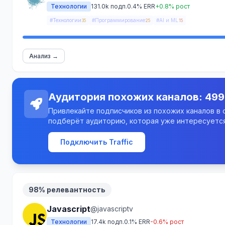
Технологии
131.0k подп.
0.4% ERR
+0.8% рост
#Технологии
#Программирование
#AI и ML
35
25
15
Анализ →
Аудитория похожих каналов: 499
Привлекайте подписчиков из похожих каналов в св
подберёт аудиторию, которая уже интересуется
Подключить Traffic
98% релевантность
Javascript
@javascriptv
Технологии
17.4k подп.
0.1% ERR
-0.6% рост