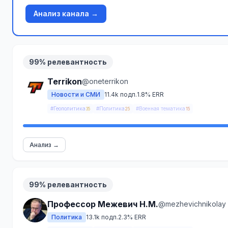
Анализ канала →
99% релевантность
Terrikon
@oneterrikon
Новости и СМИ
11.4k подп.
1.8% ERR
#Геополитика
#Политика
#Военная тематика
35
25
15
Анализ →
99% релевантность
Профессор Межевич Н.М.
@mezhevichnikolay
Политика
13.1k подп.
2.3% ERR