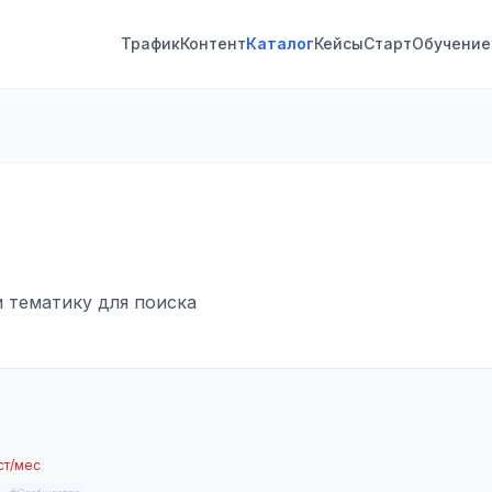
Трафик
Контент
Каталог
Кейсы
Старт
Обучение
и тематику для поиска
ст/мес