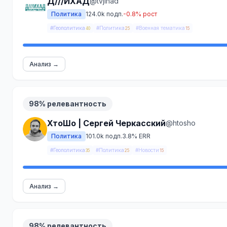
Д///ИХАД
@tvjihad
Политика
124.0k подп.
-0.8% рост
#Геополитика
#Политика
#Военная тематика
40
25
15
Анализ →
98% релевантность
ХтоШо | Сергей Черкасский
@htosho
Политика
101.0k подп.
3.8% ERR
#Геополитика
#Политика
#Новости
35
25
15
Анализ →
98% релевантность