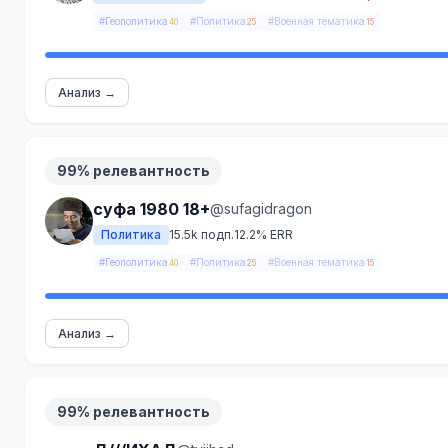
#Геополитика
#Политика
#Военная тематика
40
25
15
Анализ →
99% релевантность
суфа 1980 18+
@sufagidragon
Политика
15.5k подп.
12.2% ERR
#Геополитика
#Политика
#Военная тематика
40
25
15
Анализ →
99% релевантность