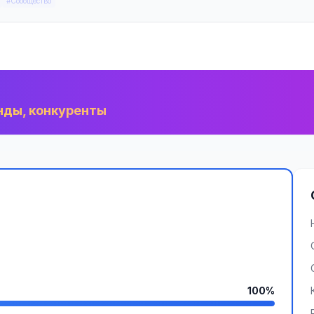
#Сообщество
нды, конкуренты
100%