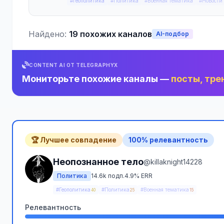
#Геополитика
#Политика
#Военная тематика
#Новости
Найдено:
19 похожих каналов
AI-подбор
CONTENT AI ОТ TELEGRAPHYX
Мониторьте похожие каналы —
посты, тре
🏆 Лучшее совпадение
100% релевантность
Неопознанное тело
@killaknight14228
Политика
14.6k подп.
4.9% ERR
#Геополитика
#Политика
#Военная тематика
40
25
15
Релевантность