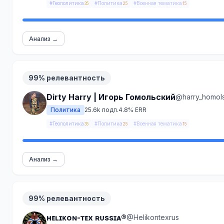
#Геополитика
#Политика
#Военная тематика
35
25
15
Анализ →
99% релевантность
Dirty Harry | Игорь Гомольский
@harry_homol
Политика
25.6k подп.
4.8% ERR
#Геополитика
#Политика
#Военная тематика
35
25
15
Анализ →
99% релевантность
ʜᴇʟɪᴋᴏɴ-ᴛᴇx ʀᴜssɪᴀ®
@Helikontexrus