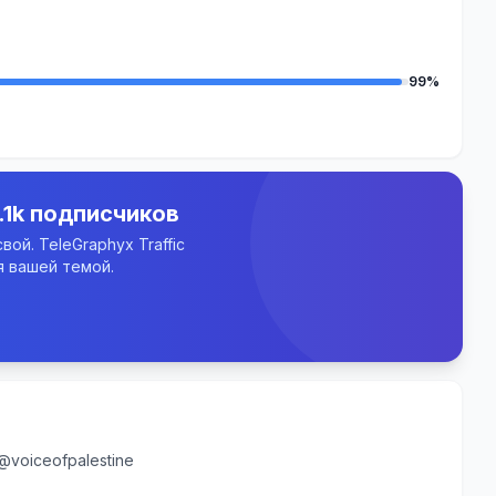
99%
.1k подписчиков
ой. TeleGraphyx Traffic
 вашей темой.
@voiceofpalestine