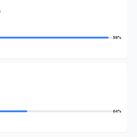
s
98%
64%