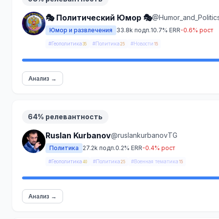
🎭 Политический Юмор 🎭
@Humor_and_Politic
Юмор и развлечения
33.8k подп.
10.7% ERR
-0.6% рост
#Геополитика
#Политика
#Новости
35
25
15
Анализ →
64% релевантность
Ruslan Kurbanov
@ruslankurbanovTG
Политика
27.2k подп.
0.2% ERR
-0.4% рост
#Геополитика
#Политика
#Военная тематика
40
25
15
Анализ →