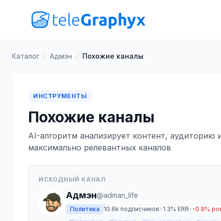
Каталог
/
Адмэн
/
Похожие каналы
ИНСТРУМЕНТЫ
Похожие каналы
AI-алгоритм анализирует контент, аудиторию 
максимально релевантных каналов
ИСХОДНЫЙ КАНАЛ
Адмэн
@adman_life
Политика
10.6k подписчиков
•
1.3% ERR
•
-0.9% ро