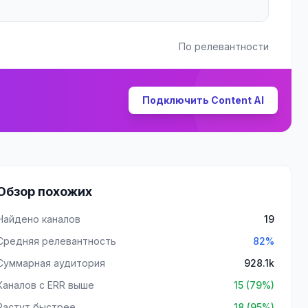
По релевантности
Подключить Content AI
Обзор похожих
Найдено каналов
19
Средняя релевантность
82%
Суммарная аудитория
928.1k
Каналов с ERR выше
15 (79%)
Растут быстрее
18 (95%)