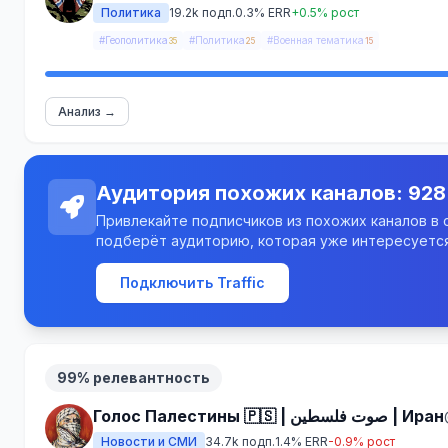
Политика
19.2k подп.
0.3% ERR
+0.5% рост
#Геополитика
#Политика
#Военная тематика
35
25
15
Анализ →
Аудитория похожих каналов: 928
Привлекайте подписчиков из похожих каналов в св
подберёт аудиторию, которая уже интересуется
Подключить Traffic
99% релевантность
Голос Палестины 🇵🇸 | صوت فلسطين | Иран
Новости и СМИ
34.7k подп.
1.4% ERR
-0.9% рост