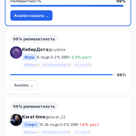
Релевантность
98%
Анализ канала →
96% релевантность
КиберДота
@cydota
Игры
6 подп.
0.2% ERR
+3.3% рост
#Игры
#Киберспорт
#Спорт
42
32
16
96%
Анализ →
96% релевантность
Karat time
@karat_22
Спорт
10.3k подп.
0.5% ERR
-1.9% рост
#Игры
#Киберспорт
#Спорт
41
29
12