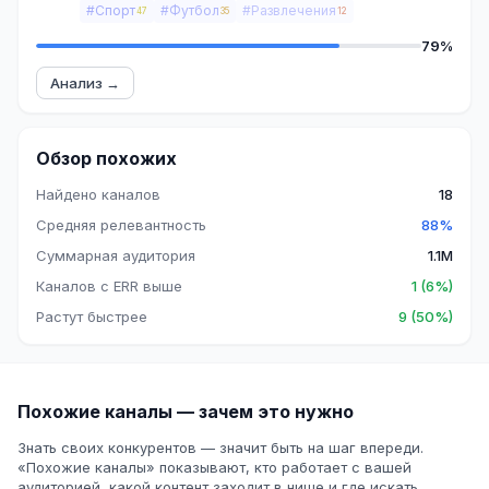
#Спорт
#Футбол
#Развлечения
47
35
12
79%
Анализ →
Обзор похожих
Найдено каналов
18
Средняя релевантность
88%
Суммарная аудитория
1.1M
Каналов с ERR выше
1 (6%)
Растут быстрее
9 (50%)
Похожие каналы — зачем это нужно
Знать своих конкурентов — значит быть на шаг впереди.
«Похожие каналы» показывают, кто работает с вашей
аудиторией, какой контент заходит в нише и где искать