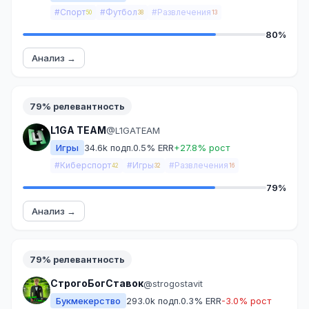
#Спорт
#Футбол
#Развлечения
50
38
13
80%
Анализ →
79% релевантность
L1GA TEAM
@L1GATEAM
Игры
34.6k подп.
0.5% ERR
+27.8% рост
#Киберспорт
#Игры
#Развлечения
42
32
16
79%
Анализ →
79% релевантность
СтрогоБогСтавок
@strogostavit
Букмекерство
293.0k подп.
0.3% ERR
-3.0% рост