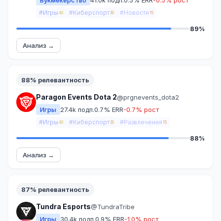
Букмекерство
41.0k подп.
0.5% ERR
-0.5% рост
#Игры
#Киберспорт
#Новости
40
30
15
89%
Анализ →
88% релевантность
Paragon Events Dota 2
@prgnevents_dota2
Игры
27.4k подп.
0.7% ERR
-0.7% рост
#Игры
#Киберспорт
#Развлечения
40
30
15
88%
Анализ →
87% релевантность
Tundra Esports
@TundraTribe
Игры
30.4k подп.
0.9% ERR
-1.0% рост