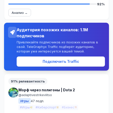
92%
Анализ →
Аудитория похожих каналов: 1.1M
подписчиков
Привлекайте подписчиков из похожих каналов в
свой. TeleGraphyx Traffic подберёт аудиторию,
которая уже интересуется вашей темой.
Подключить Traffic
91% релевантность
Mорф через полигоны | Dota 2
@adaptivestrikevlitso
Игры
47 подп.
#Игры
#Киберспорт
#Бизнес
42
32
11