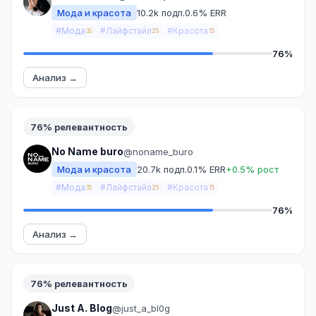
Мода и красота
10.2k подп.
0.6% ERR
#Мода
#Лайфстайл
#Красота
35
25
15
76%
Анализ →
76% релевантность
No Name buro
@noname_buro
Мода и красота
20.7k подп.
0.1% ERR
+0.5% рост
#Мода
#Лайфстайл
#Красота
35
25
15
76%
Анализ →
76% релевантность
Just A. Blog
@just_a_bl0g