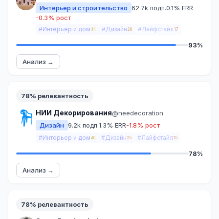
Интерьер и строительство
62.7k подп.
0.1% ERR
-0.3% рост
#Интерьер и дом
#Дизайн
#Лайфстайл
44
28
17
93%
Анализ →
78% релевантность
НИИ Декорирования
@needecoration
Дизайн
9.2k подп.
1.3% ERR
-1.8% рост
#Интерьер и дом
#Дизайн
#Лайфстайл
40
25
15
78%
Анализ →
78% релевантность