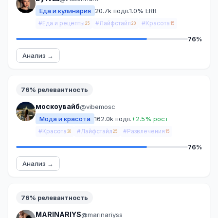
Еда и кулинария
20.7k подп.
1.0% ERR
#Еда и рецепты
#Лайфстайл
#Красота
25
20
15
76%
Анализ →
76% релевантность
москоувайб
@vibemosc
Мода и красота
162.0k подп.
+2.5% рост
#Красота
#Лайфстайл
#Развлечения
30
25
15
76%
Анализ →
76% релевантность
MARINARIYS
@marinariyss