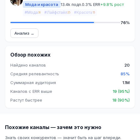
Мода и красота
13.4k подп.
0.3% ERR
+9.8% рост
#Мода
#Лайфстайл
#Красота
30
25
15
76%
Анализ →
Обзор похожих
Найдено каналов
20
Средняя релевантность
85%
Суммарная аудитория
1.1M
Каналов с ERR выше
19 (95%)
Растут быстрее
18 (90%)
Похожие каналы — зачем это нужно
Знать своих конкурентов — значит быть на шаг впереди.