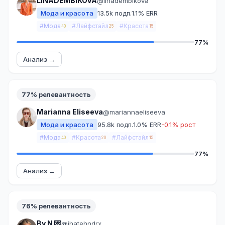
LINADEMBIKOVA
@linadembikova
Мода и красота
13.5k подп.
1.1% ERR
#Мода
#Лайфстайл
#Красота
40
25
15
77%
Анализ →
77% релевантность
Marianna Eliseeva
@mariannaeliseeva
Мода и красота
95.8k подп.
1.0% ERR
-0.1% рост
#Мода
#Красота
#Лайфстайл
40
20
15
77%
Анализ →
76% релевантность
By N 💌
@ihatehndrx