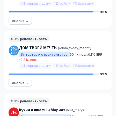
#Интерьер и дом
#Дизайн
#Лайфстайл
40
25
15
93%
Анализ →
93% релевантность
ДОМ ТВОЕЙ МЕЧТЫ
@dom_tvoey_mechty
Интерьер и строительство
60.4k подп.
0.1% ERR
-0.2% рост
#Интерьер и дом
#Дизайн
#Лайфстайл
40
25
15
93%
Анализ →
93% релевантность
Кухни и шкафы «Мария»
@mf_marya