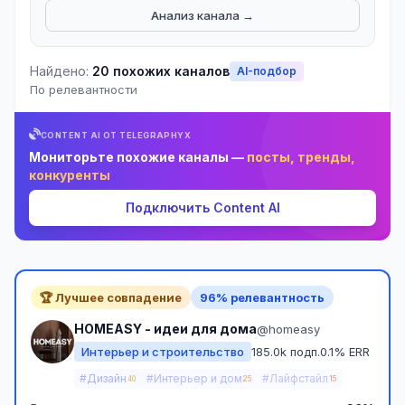
Анализ канала →
Найдено:
20 похожих каналов
AI-подбор
По релевантности
CONTENT AI ОТ TELEGRAPHYX
Мониторьте похожие каналы —
посты, тренды,
конкуренты
Подключить Content AI
🏆 Лучшее совпадение
96% релевантность
HOMEASY - идеи для дома
@homeasy
Интерьер и строительство
185.0k подп.
0.1% ERR
#Дизайн
#Интерьер и дом
#Лайфстайл
40
25
15