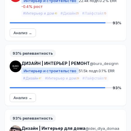
Интерьер и строительство
22.4k подп.
0.2% ERR
-0.4% рост
#Интерьер и дом
#Дизайн
#Лайфстайл
40
25
15
93%
Анализ →
93% релевантность
ДИЗАЙН | ИНТЕРЬЕР | РЕМОНТ
@buro_designn
Интерьер и строительство
51.5k подп.
0.1% ERR
#Дизайн
#Интерьер и дом
#Лайфстайл
47
29
12
93%
Анализ →
93% релевантность
Дизайн | Интерьер для дома
@idei_dlya_domaa