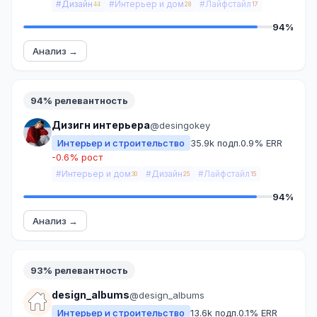
#Дизайн
#Интерьер и дом
#Лайфстайл
44
28
17
94%
Анализ →
94% релевантность
Дизигн интерьера
@desingokey
Интерьер и строительство
35.9k подп.
0.9% ERR
-0.6% рост
#Интерьер и дом
#Дизайн
#Лайфстайл
30
25
15
94%
Анализ →
93% релевантность
design_albums
@design_albums
Интерьер и строительство
13.6k подп.
0.1% ERR