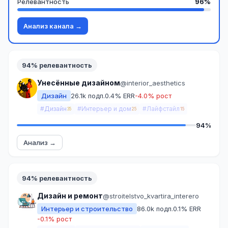
Релевантность
96%
Анализ канала →
94% релевантность
Унесённые дизайном
@interior_aesthetics
Дизайн
26.1k подп.
0.4% ERR
-4.0% рост
#Дизайн
#Интерьер и дом
#Лайфстайл
35
25
15
94%
Анализ →
94% релевантность
Дизайн и ремонт
@stroitelstvo_kvartira_interero
Интерьер и строительство
86.0k подп.
0.1% ERR
-0.1% рост