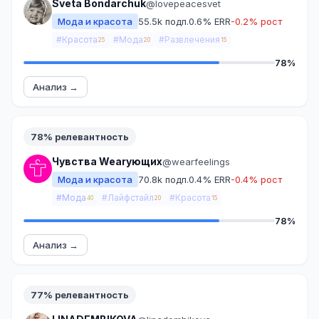
Sveta Bondarchuk
@lovepeacesvet
Мода и красота
55.5k подп.
0.6% ERR
-0.2% рост
#Красота
#Мода
#Развлечения
25
20
15
78%
Анализ →
78% релевантность
Чувства Wearующих
@wearfeelings
Мода и красота
70.8k подп.
0.4% ERR
-0.4% рост
#Мода
#Лайфстайл
#Красота
40
20
15
78%
Анализ →
77% релевантность