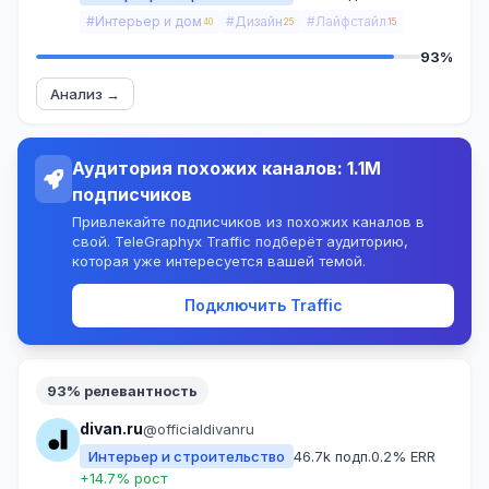
#Интерьер и дом
#Дизайн
#Лайфстайл
40
25
15
93%
Анализ →
Аудитория похожих каналов: 1.1M
подписчиков
Привлекайте подписчиков из похожих каналов в
свой. TeleGraphyx Traffic подберёт аудиторию,
которая уже интересуется вашей темой.
Подключить Traffic
93% релевантность
divan.ru
@officialdivanru
Интерьер и строительство
46.7k подп.
0.2% ERR
+14.7% рост