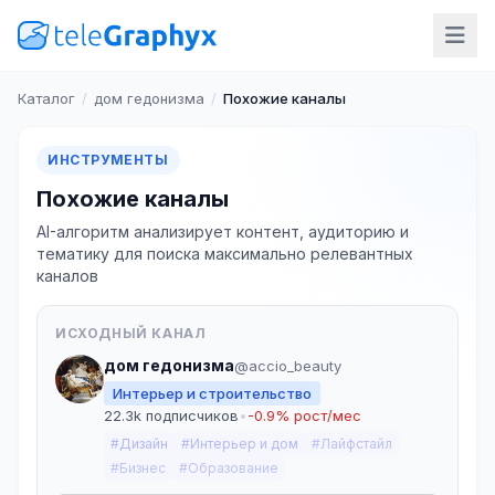
Каталог
/
дом гедонизма
/
Похожие каналы
ИНСТРУМЕНТЫ
Похожие каналы
AI-алгоритм анализирует контент, аудиторию и
тематику для поиска максимально релевантных
каналов
ИСХОДНЫЙ КАНАЛ
дом гедонизма
@accio_beauty
Интерьер и строительство
22.3k подписчиков
•
-0.9% рост/мес
#Дизайн
#Интерьер и дом
#Лайфстайл
#Бизнес
#Образование