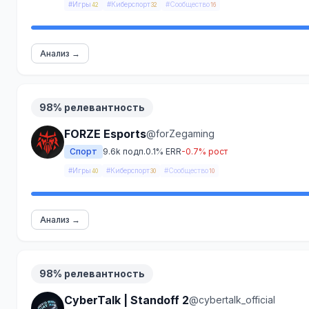
#Игры
#Киберспорт
#Сообщество
42
32
16
Анализ →
98% релевантность
FORZE Esports
@forZegaming
Спорт
9.6k подп.
0.1% ERR
-0.7% рост
#Игры
#Киберспорт
#Сообщество
40
30
10
Анализ →
98% релевантность
CyberTalk | Standoff 2
@cybertalk_official