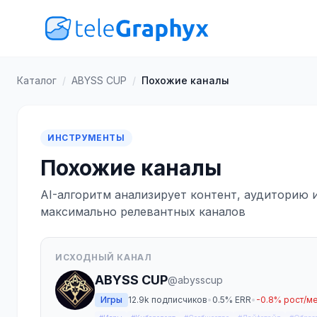
Каталог
/
ABYSS CUP
/
Похожие каналы
ИНСТРУМЕНТЫ
Похожие каналы
AI-алгоритм анализирует контент, аудиторию 
максимально релевантных каналов
ИСХОДНЫЙ КАНАЛ
ABYSS CUP
@abysscup
Игры
12.9k подписчиков
•
0.5% ERR
•
-0.8% рост/м