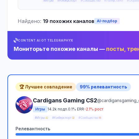
#Игры
#Киберспорт
#Сообщество
#Лайфстайл
#Образ
Найдено:
19 похожих каналов
AI-подбор
CONTENT AI ОТ TELEGRAPHYX
Мониторьте похожие каналы —
посты, тре
🏆 Лучшее совпадение
99% релевантность
Cardigans Gaming CS2
@cardigansgaming_
Игры
14.2k подп.
0.1% ERR
-2.1% рост
#Игры
#Киберспорт
#Сообщество
42
32
16
Релевантность