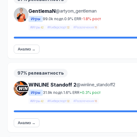
GentlemaN
@artyom_gentleman
Игры
99.0k подп.
0.9% ERR
-1.8% рост
#Игры
#Киберспорт
#Развлечения
42
32
16
Анализ →
97% релевантность
WINLINE Standoff 2
@winline_standoff2
Игры
31.9k подп.
1.6% ERR
+0.3% рост
#Игры
#Киберспорт
#Развлечения
42
32
16
Анализ →