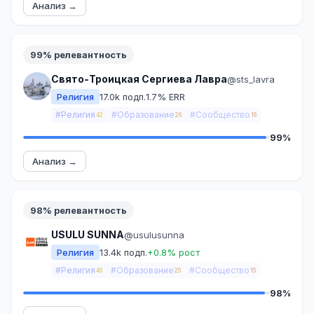
Анализ →
99% релевантность
Свято-Троицкая Сергиева Лавра
@sts_lavra
Религия
17.0k подп.
1.7% ERR
#Религия
#Образование
#Сообщество
42
26
16
99%
Анализ →
98% релевантность
USULU SUNNA
@usulusunna
Религия
13.4k подп.
+0.8% рост
#Религия
#Образование
#Сообщество
40
25
15
98%