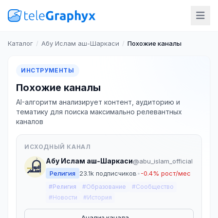
Каталог
/
Абу Ислам аш-Шаркаси
/
Похожие каналы
ИНСТРУМЕНТЫ
Похожие каналы
AI-алгоритм анализирует контент, аудиторию и
тематику для поиска максимально релевантных
каналов
ИСХОДНЫЙ КАНАЛ
Абу Ислам аш-Шаркаси
@abu_islam_official
Религия
23.1k подписчиков
•
-0.4% рост/мес
#Религия
#Образование
#Сообщество
#Новости
#История
Анализ канала →