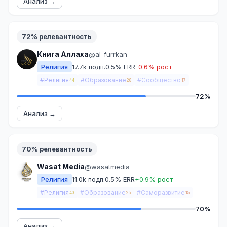
Анализ →
72% релевантность
Книга Аллаха
@al_furrkan
Религия
17.7k подп.
0.5% ERR
-0.6% рост
#Религия
#Образование
#Сообщество
44
28
17
72%
Анализ →
70% релевантность
Wasat Media
@wasatmedia
Религия
11.0k подп.
0.5% ERR
+0.9% рост
#Религия
#Образование
#Саморазвитие
40
25
15
70%
Анализ →