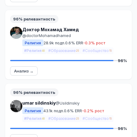
96% релевантность
Доктор Мохамад Хамед
@doctorMohamadhamed
Религия
28.9k подп.
0.6% ERR
-0.3% рост
#Религия
#Образование
#Сообщество
40
25
15
96%
Анализ →
96% релевантность
umar sildinskiy
@Usildinskiy
Религия
43.1k подп.
0.6% ERR
-0.2% рост
#Религия
#Образование
#Сообщество
40
25
15
96%