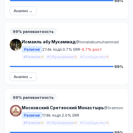
99%
Анализ →
99% релевантность
Исмаиль абу Мухаммад
@Ismailabumuhammad
Религия
27.4k подп.
0.7% ERR
-0.7% рост
#Религия
#Образование
#Сообщество
40
25
15
99%
Анализ →
99% релевантность
Московский Сретенский Монастырь
@Sretmon
Религия
17.8k подп.
2.0% ERR
#Религия
#Образование
#Сообщество
40
25
15
99%