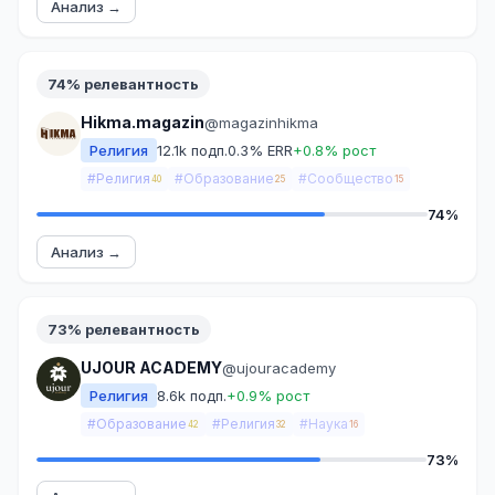
Анализ →
74% релевантность
Hikma.magazin
@magazinhikma
Религия
12.1k подп.
0.3% ERR
+0.8% рост
#Религия
#Образование
#Сообщество
40
25
15
74%
Анализ →
73% релевантность
UJOUR ACADEMY
@ujouracademy
Религия
8.6k подп.
+0.9% рост
#Образование
#Религия
#Наука
42
32
16
73%