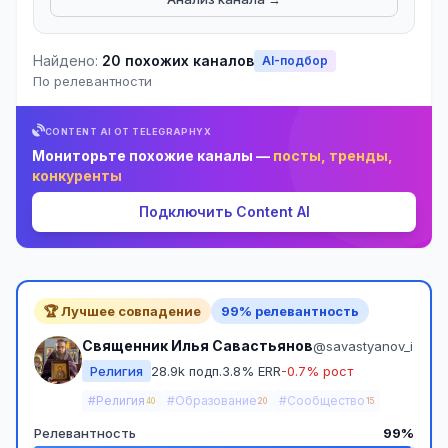
Найдено:
20 похожих каналов
AI-подбор
По релевантности
CONTENT AI ОТ TELEGRAPHYX
Мониторьте похожие каналы —
посты, тренды,
конкуренты
Подключить Content AI
🏆 Лучшее совпадение
99% релевантность
Священник Илья Савастьянов
@savastyanov_i
Религия
28.9k подп.
3.8% ERR
-0.7% рост
#Религия
#Образование
#Сообщество
40
20
15
Релевантность
99%