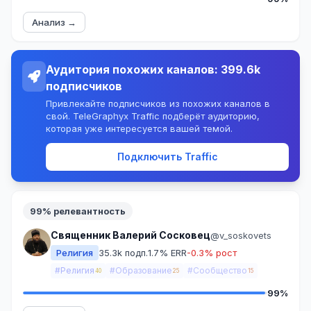
Анализ →
Аудитория похожих каналов: 399.6k
подписчиков
Привлекайте подписчиков из похожих каналов в
свой. TeleGraphyx Traffic подберёт аудиторию,
которая уже интересуется вашей темой.
Подключить Traffic
99% релевантность
Священник Валерий Сосковец
@v_soskovets
Религия
35.3k подп.
1.7% ERR
-0.3% рост
#Религия
#Образование
#Сообщество
40
25
15
99%