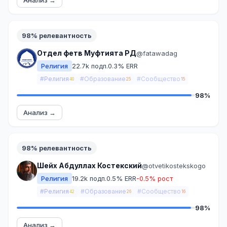
Анализ →
98% релевантность
Отдел фетв Муфтията РД
@fatawadag
Религия
22.7k подп.
0.3% ERR
#Религия
#Образование
#Сообщество
40
25
15
98%
Анализ →
98% релевантность
Шейх Абдуллах Костекский
@otvetikostekskogo
Религия
19.2k подп.
0.5% ERR
-0.5% рост
#Религия
#Образование
#Сообщество
42
26
16
98%
Анализ →