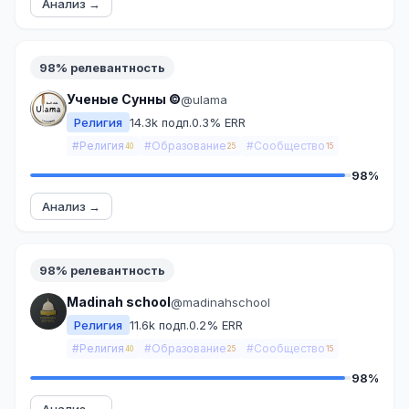
Анализ →
98% релевантность
Ученые Сунны ©
@ulama
Религия
14.3k подп.
0.3% ERR
#Религия
#Образование
#Сообщество
40
25
15
98%
Анализ →
98% релевантность
Madinah school
@madinahschool
Религия
11.6k подп.
0.2% ERR
#Религия
#Образование
#Сообщество
40
25
15
98%