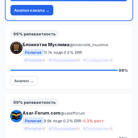
Анализ канала →
99% релевантность
Блокнотик Муслима
@bloknotik_muslima
Религия
11.7k подп.
0.5% ERR
#Религия
#Образование
#Сообщество
40
25
15
99%
Анализ →
99% релевантность
Asar-Forum.com
@salafforum
Религия
9.9k подп.
0.2% ERR
-0.3% рост
#Религия
#Образование
#Сообщество
40
25
15