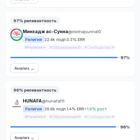
97% релевантность
Минхадж ас-Сунна
@minhajsunna10
Религия
22.4k подп.
0.3% ERR
#Религия
#Образование
#Сообщество
40
25
15
97%
Анализ →
96% релевантность
HUNAFA
@hunafa111
Религия
26.6k подп.
1.4% ERR
+1.9% рост
#Религия
#Образование
#Сообщество
40
25
15
96%
Анализ →