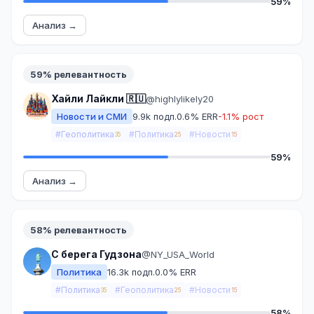
59%
Анализ →
59% релевантность
Хайли Лайкли 🇷🇺
@highlylikely20
Новости и СМИ
9.9k подп.
0.6% ERR
-1.1% рост
#Геополитика
#Политика
#Новости
35
25
15
59%
Анализ →
58% релевантность
С берега Гудзона
@NY_USA_World
Политика
16.3k подп.
0.0% ERR
#Политика
#Геополитика
#Новости
35
25
15
58%