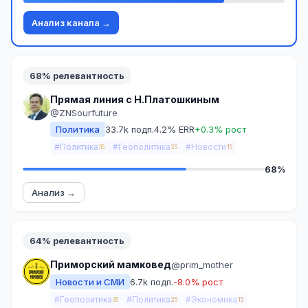
Анализ канала →
68% релевантность
Прямая линия с Н.Платошкиным
@ZNSourfuture
Политика
33.7k подп.
4.2% ERR
+0.3% рост
#Политика
#Геополитика
#Новости
35
25
15
68%
Анализ →
64% релевантность
Приморский мамковед
@prim_mother
Новости и СМИ
6.7k подп.
-8.0% рост
#Геополитика
#Политика
#Экономика
35
25
15