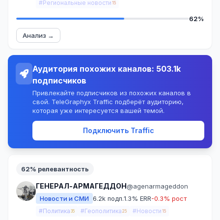
#Региональные новости
15
62%
Анализ →
Аудитория похожих каналов: 503.1k
подписчиков
Привлекайте подписчиков из похожих каналов в
свой. TeleGraphyx Traffic подберёт аудиторию,
которая уже интересуется вашей темой.
Подключить Traffic
62% релевантность
ГЕНЕРАЛ-АРМАГЕДДОН
@agenarmageddon
Новости и СМИ
6.2k подп.
1.3% ERR
-0.3% рост
#Политика
#Геополитика
#Новости
35
25
15