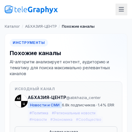
Каталог
/
АБХАЗИЯ-ЦЕНТР
/
Похожие каналы
ИНСТРУМЕНТЫ
Похожие каналы
AI-алгоритм анализирует контент, аудиторию и
тематику для поиска максимально релевантных
каналов
ИСХОДНЫЙ КАНАЛ
АБХАЗИЯ-ЦЕНТР
@abkhazia_center
Новости и СМИ
6.8k подписчиков
•
1.4% ERR
#Политика
#Региональные новости
#Новости
#Экономика
#Сообщество
Анализ канала →