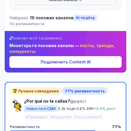
Найдено:
19 похожих каналов
AI-подбор
По релевантности
CONTENT AI ОТ TELEGRAPHYX
Мониторьте похожие каналы —
посты, тренды,
конкуренты
Подключить Content AI
🏆 Лучшее совпадение
77% релевантность
¿Por qué no te callas?
@pqntc1
Новости и СМИ
5.3k подп.
0.8% ERR
+0.4% рост
#Политика
#Новости
#Геополитика
35
25
15
Релевантность
77%