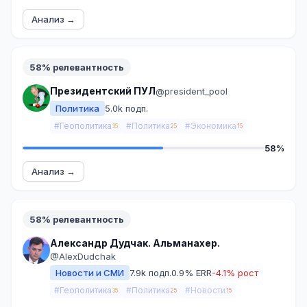
Анализ →
58% релевантность
Президентский ПУЛ
@president_pool
Политика
5.0k подп.
#Геополитика
#Политика
#Экономика
35
25
15
58%
Анализ →
58% релевантность
Александр Дудчак. Альманахер.
@AlexDudchak
Новости и СМИ
7.9k подп.
0.9% ERR
-4.1% рост
#Геополитика
#Политика
#Новости
35
25
15