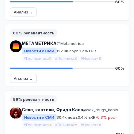
60%
Анализ →
60% релевантность
МЕТАМЕТРИКА
@Metametrica
Новости и СМИ
122.0k подп.
1.2% ERR
#Геополитика
#Политика
#Новости
35
25
15
60%
Анализ →
59% релевантность
Секс, картели, Фрида Кало
@sex_drugs_kahlo
Новости и СМИ
30.4k подп.
0.4% ERR
-0.3% рост
#Геополитика
#Политика
#Новости
35
25
15