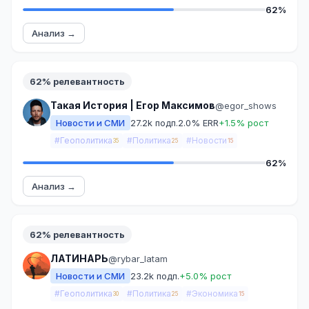
62%
Анализ →
62% релевантность
Такая История | Егор Максимов
@egor_shows
Новости и СМИ
27.2k подп.
2.0% ERR
+1.5% рост
#Геополитика
#Политика
#Новости
35
25
15
62%
Анализ →
62% релевантность
ЛАТИНАРЬ
@rybar_latam
Новости и СМИ
23.2k подп.
+5.0% рост
#Геополитика
#Политика
#Экономика
30
25
15