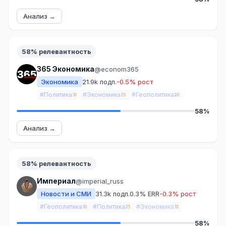
Анализ →
58% релевантность
365 Экономика
@econom365
Экономика
21.9k подп.
-0.5% рост
#Политика
#Экономика
#Геополитика
30
25
20
58%
Анализ →
58% релевантность
Империал
@imperial_russ
Новости и СМИ
31.3k подп.
0.3% ERR
-0.3% рост
#Геополитика
#Политика
#Экономика
30
25
15
58%