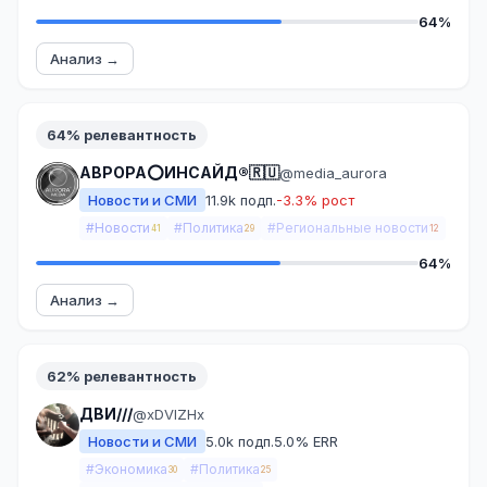
64%
Анализ →
64% релевантность
АВРОРА⭕️ИНСАЙД®🇷🇺
@media_aurora
Новости и СМИ
11.9k подп.
-3.3% рост
#Новости
#Политика
#Региональные новости
41
29
12
64%
Анализ →
62% релевантность
ДВИ///
@xDVIZHx
Новости и СМИ
5.0k подп.
5.0% ERR
#Экономика
#Политика
30
25