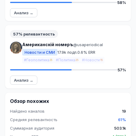
58%
Анализ →
57% релевантность
Американскiй номеръ
@usaperiodical
Новости и СМИ
17.9k подп.
0.6% ERR
#Геополитика
#Политика
#Новости
35
25
15
57%
Анализ →
Обзор похожих
Найдено каналов
19
Средняя релевантность
61%
Суммарная аудитория
503.1k