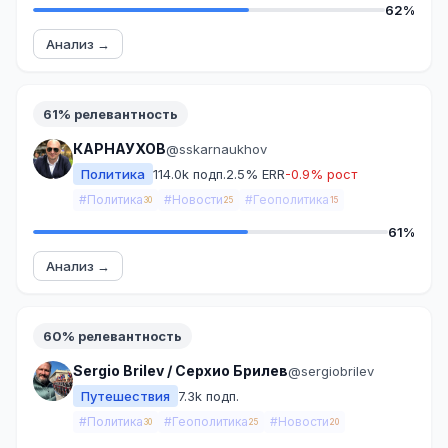
62%
Анализ →
61% релевантность
КАРНАУХОВ
@sskarnaukhov
Политика
114.0k подп.
2.5% ERR
-0.9% рост
#Политика
#Новости
#Геополитика
30
25
15
61%
Анализ →
60% релевантность
Sergio Brilev / Серхио Брилев
@sergiobrilev
Путешествия
7.3k подп.
#Политика
#Геополитика
#Новости
30
25
20