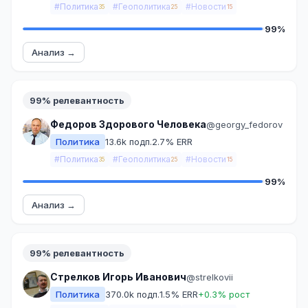
#Политика
#Геополитика
#Новости
35
25
15
99%
Анализ →
99% релевантность
Федоров Здорового Человека
@georgy_fedorov
Политика
13.6k подп.
2.7% ERR
#Политика
#Геополитика
#Новости
35
25
15
99%
Анализ →
99% релевантность
Стрелков Игорь Иванович
@strelkovii
Политика
370.0k подп.
1.5% ERR
+0.3% рост