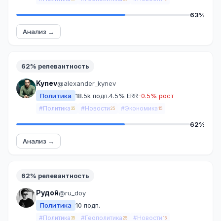
63%
Анализ →
62% релевантность
Kynev
@alexander_kynev
Политика
18.5k подп.
4.5% ERR
-0.5% рост
#Политика
#Новости
#Экономика
35
25
15
62%
Анализ →
62% релевантность
Рудой
@ru_doy
Политика
10 подп.
#Политика
#Геополитика
#Новости
35
25
15