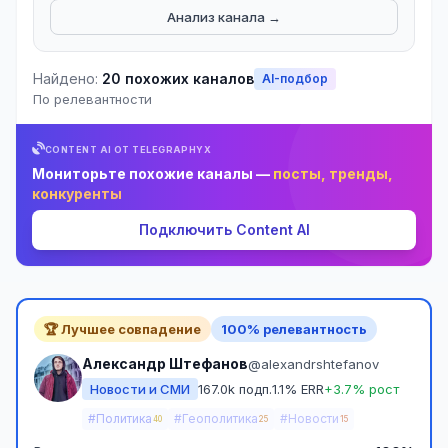
Анализ канала →
Найдено:
20 похожих каналов
AI-подбор
По релевантности
CONTENT AI ОТ TELEGRAPHYX
Мониторьте похожие каналы —
посты, тренды,
конкуренты
Подключить Content AI
🏆 Лучшее совпадение
100% релевантность
Александр Штефанов
@alexandrshtefanov
Новости и СМИ
167.0k подп.
1.1% ERR
+3.7% рост
#Политика
#Геополитика
#Новости
40
25
15