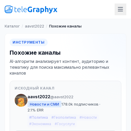
Каталог
/
aavst2022
/
Похожие каналы
ИНСТРУМЕНТЫ
Похожие каналы
AI-алгоритм анализирует контент, аудиторию и
тематику для поиска максимально релевантных
каналов
ИСХОДНЫЙ КАНАЛ
aavst2022
@aavst2022
Новости и СМИ
178.0k подписчиков
•
2.1% ERR
#Политика
#Геополитика
#Новости
#Экономика
#Госуслуги