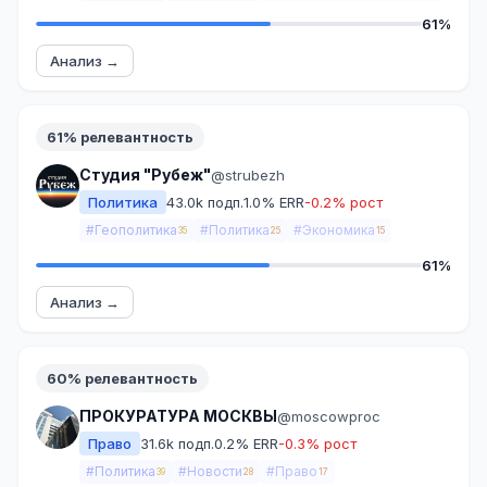
61%
Анализ →
61% релевантность
Студия "Рубеж"
@strubezh
Политика
43.0k подп.
1.0% ERR
-0.2% рост
#Геополитика
#Политика
#Экономика
35
25
15
61%
Анализ →
60% релевантность
ПРОКУРАТУРА МОСКВЫ
@moscowproc
Право
31.6k подп.
0.2% ERR
-0.3% рост
#Политика
#Новости
#Право
39
28
17