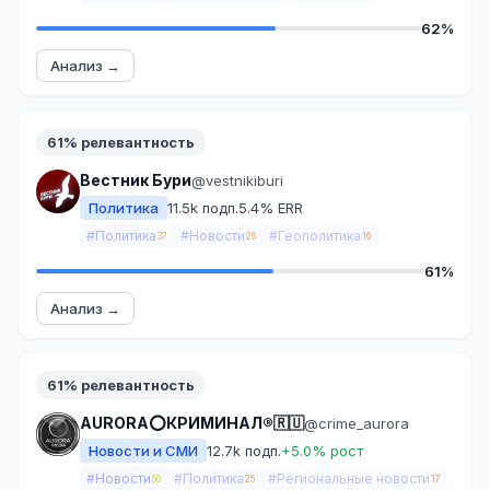
62%
Анализ →
61% релевантность
Вестник Бури
@vestnikiburi
Политика
11.5k подп.
5.4% ERR
#Политика
#Новости
#Геополитика
37
26
16
61%
Анализ →
61% релевантность
AURORA⭕️КРИМИНАЛ®🇷🇺
@crime_aurora
Новости и СМИ
12.7k подп.
+5.0% рост
#Новости
#Политика
#Региональные новости
50
25
17