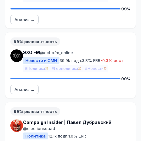
99%
Анализ →
99% релевантность
ЭХО FM
@echofm_online
Новости и СМИ
39.9k подп.
3.8% ERR
-0.3% рост
#Политика
#Геополитика
#Новости
35
25
15
99%
Анализ →
99% релевантность
Campaign Insider | Павел Дубравский
@electionsquad
Политика
12.1k подп.
1.0% ERR