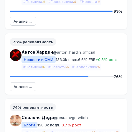
#Политика
#Геополитика
#Новости
35
25
15
99%
Анализ →
76% релевантность
Антон Хардин
@anton_hardin_official
Новости и СМИ
133.0k подп.
6.6% ERR
+0.8% рост
#Политика
#Новости
#Геополитика
35
25
15
76%
Анализ →
74% релевантность
Спальня Деда
@jesusavgntwitch
Блоги
150.0k подп.
-0.7% рост