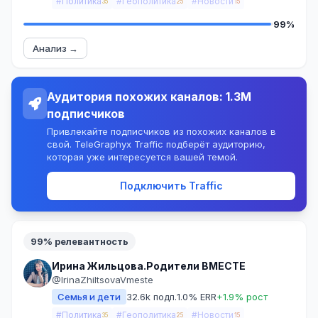
#Политика
#Геополитика
#Новости
35
25
15
99%
Анализ →
Аудитория похожих каналов: 1.3M
подписчиков
Привлекайте подписчиков из похожих каналов в
свой. TeleGraphyx Traffic подберёт аудиторию,
которая уже интересуется вашей темой.
Подключить Traffic
99% релевантность
Ирина Жильцова.Родители ВМЕСТЕ
@IrinaZhiltsovaVmeste
Семья и дети
32.6k подп.
1.0% ERR
+1.9% рост
#Политика
#Геополитика
#Новости
35
25
15