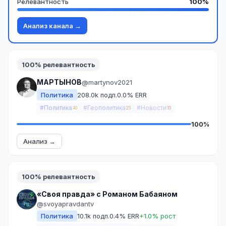
Релевантность
100%
Анализ канала →
100% релевантность
МАРТЫНОВ
@martynov2021
Политика
208.0k подп.
0.0% ERR
#Политика
#Геополитика
#Новости
40
25
15
100%
Анализ →
100% релевантность
«Своя правда» с Романом Бабаяном
@svoyapravdantv
Политика
10.1k подп.
0.4% ERR
+1.0% рост