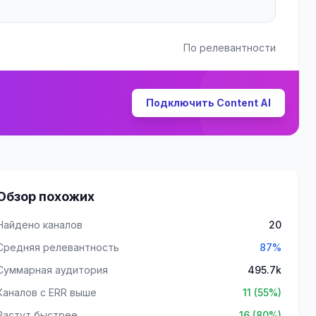
По релевантности
Подключить Content AI
Обзор похожих
Найдено каналов
20
Средняя релевантность
87%
Суммарная аудитория
495.7k
Каналов с ERR выше
11 (55%)
Растут быстрее
16 (80%)