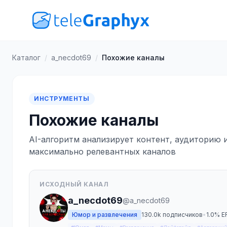
Каталог
/
a_necdot69
/
Похожие каналы
ИНСТРУМЕНТЫ
Похожие каналы
AI-алгоритм анализирует контент, аудиторию 
максимально релевантных каналов
ИСХОДНЫЙ КАНАЛ
a_necdot69
@a_necdot69
Юмор и развлечения
130.0k подписчиков
•
1.0% E