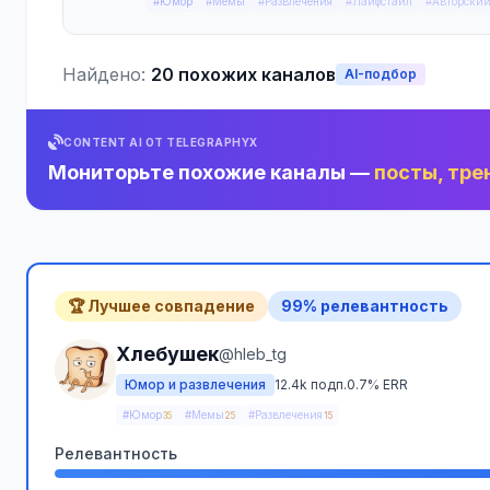
#Юмор
#Мемы
#Развлечения
#Лайфстайл
#Авторский
Найдено:
20 похожих каналов
AI-подбор
CONTENT AI ОТ TELEGRAPHYX
Мониторьте похожие каналы —
посты, тре
🏆 Лучшее совпадение
99% релевантность
Хлебушек
@hleb_tg
Юмор и развлечения
12.4k подп.
0.7% ERR
#Юмор
#Мемы
#Развлечения
35
25
15
Релевантность