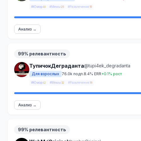
#Юмор
#Мемы
#Развлечения
40
25
15
Анализ →
99% релевантность
ТупичокДеграданта
@tupi4ek_degradanta
Для взрослых
76.0k подп.
8.4% ERR
+0.1% рост
#Юмор
#Мемы
#Развлечения
42
32
16
Анализ →
99% релевантность