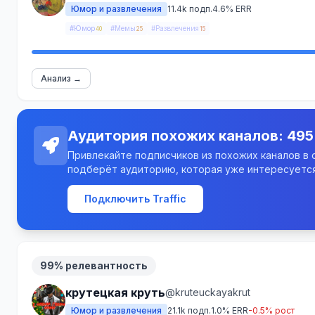
Юмор и развлечения
11.4k подп.
4.6% ERR
#Юмор
#Мемы
#Развлечения
40
25
15
Анализ →
Аудитория похожих каналов: 495
Привлекайте подписчиков из похожих каналов в св
подберёт аудиторию, которая уже интересуется
Подключить Traffic
99% релевантность
крутецкая круть
@kruteuckayakrut
Юмор и развлечения
21.1k подп.
1.0% ERR
-0.5% рост