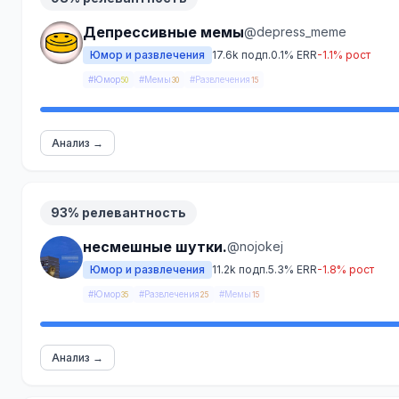
Депрессивные мемы
@depress_meme
Юмор и развлечения
17.6k подп.
0.1% ERR
-1.1% рост
#Юмор
#Мемы
#Развлечения
50
30
15
Анализ →
93% релевантность
несмешные шутки.
@nojokej
Юмор и развлечения
11.2k подп.
5.3% ERR
-1.8% рост
#Юмор
#Развлечения
#Мемы
35
25
15
Анализ →