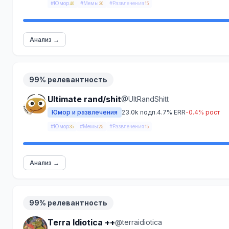
#Юмор
#Мемы
#Развлечения
40
30
15
Анализ →
99% релевантность
Ultimate rand/shit
@UltRandShitt
Юмор и развлечения
23.0k подп.
4.7% ERR
-0.4% рост
#Юмор
#Мемы
#Развлечения
35
25
15
Анализ →
99% релевантность
Terra Idiotica ++
@terraidiotica