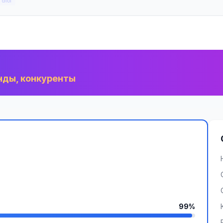
 блог
нды, конкуренты
99%