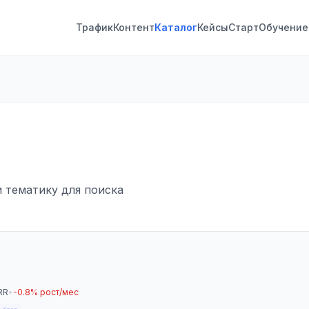
Трафик
Контент
Каталог
Кейсы
Старт
Обучение
и тематику для поиска
RR
•
-0.8% рост/мес