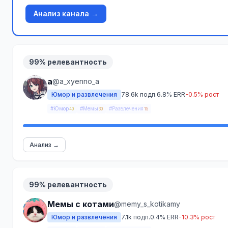
Анализ канала →
99% релевантность
а
@a_xyenno_a
Юмор и развлечения
78.6k подп.
6.8% ERR
-0.5% рост
#Юмор
#Мемы
#Развлечения
40
30
15
Анализ →
99% релевантность
Мемы с котами
@memy_s_kotikamy
Юмор и развлечения
7.1k подп.
0.4% ERR
-10.3% рост