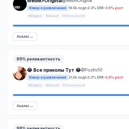
WebM⚡️Original
@webmOriginal
Юмор и развлечения
16.5k подп.
0.3% ERR
-0.6% рост
#Юмор
#Мемы
#Развлечения
42
32
16
Анализ →
99% релевантность
😂 Все приколы Тут 😂
@Pozitiv50
Юмор и развлечения
31.5k подп.
0.3% ERR
-0.6% рост
#Юмор
#Мемы
#Развлечения
42
26
16
Анализ →
98% релевантность