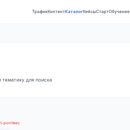
Трафик
Контент
Каталог
Кейсы
Старт
Обучение
и тематику для поиска
8% рост/мес