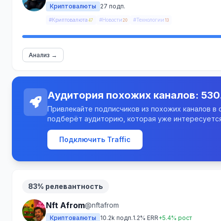
Криптовалюты
27 подп.
#Криптовалюта
#Новости
#Технологии
47
20
13
Анализ →
Аудитория похожих каналов: 530
Привлекайте подписчиков из похожих каналов в св
подберёт аудиторию, которая уже интересуется
Подключить Traffic
83% релевантность
Nft Afrom
@nftafrom
Криптовалюты
10.2k подп.
1.2% ERR
+5.4% рост