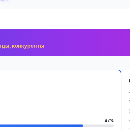
чения
нды, конкуренты
87%