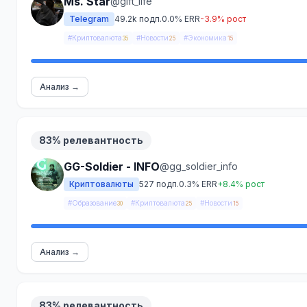
Ms. Star
@gift_life
Telegram
49.2k подп.
0.0% ERR
-3.9% рост
#Криптовалюта
#Новости
#Экономика
35
25
15
Анализ →
83% релевантность
GG-Soldier - INFO
@gg_soldier_info
Криптовалюты
527 подп.
0.3% ERR
+8.4% рост
#Образование
#Криптовалюта
#Новости
30
25
15
Анализ →
83% релевантность