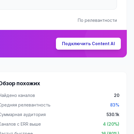
По релевантности
Подключить Content AI
Обзор похожих
Найдено каналов
20
Средняя релевантность
83%
Суммарная аудитория
530.1k
Каналов с ERR выше
4 (20%)
Растут быстрее
16 (80%)