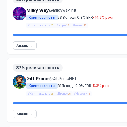
Milky way
@milkyway_nft
Криптовалюты
23.8k подп.
0.3% ERR
-14.9% рост
#Криптовалюта
#Игры
#Бизнес
40
25
15
Анализ →
82% релевантность
Gift Prime
@GiftPrimeNFT
Криптовалюты
81.1k подп.
0.0% ERR
-5.3% рост
#Криптовалюта
#Бизнес
#Новости
35
25
15
Анализ →