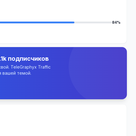
84%
.1k подписчиков
ой. TeleGraphyx Traffic
 вашей темой.