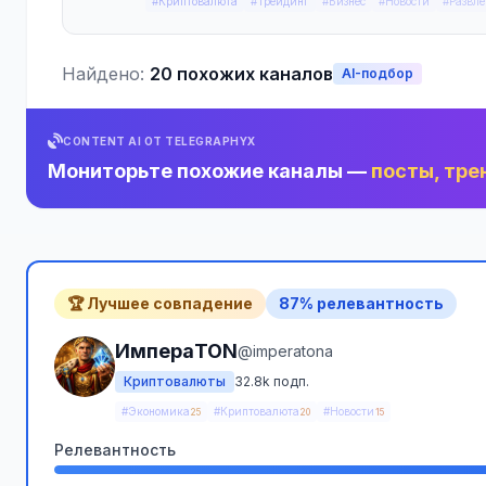
#Криптовалюта
#Трейдинг
#Бизнес
#Новости
#Развле
Найдено:
20 похожих каналов
AI-подбор
CONTENT AI ОТ TELEGRAPHYX
Мониторьте похожие каналы —
посты, тре
🏆 Лучшее совпадение
87% релевантность
ИмпераTON
@imperatona
Криптовалюты
32.8k подп.
#Экономика
#Криптовалюта
#Новости
25
20
15
Релевантность