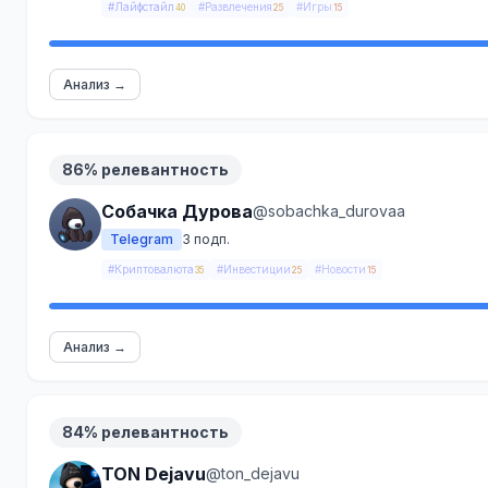
#Лайфстайл
#Развлечения
#Игры
40
25
15
Анализ →
86% релевантность
Собачка Дурова
@sobachka_durovaa
Telegram
3 подп.
#Криптовалюта
#Инвестиции
#Новости
35
25
15
Анализ →
84% релевантность
TON Dejavu
@ton_dejavu