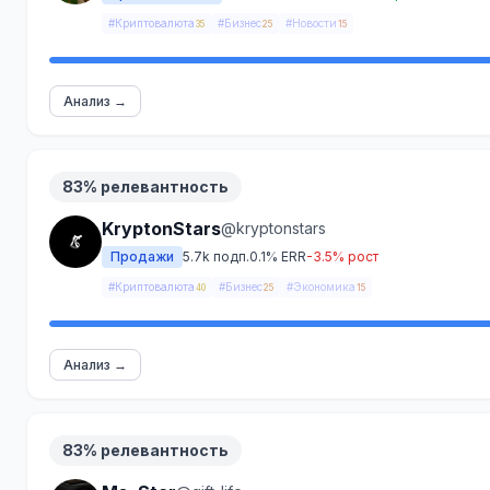
#Криптовалюта
#Бизнес
#Новости
35
25
15
Анализ →
83% релевантность
KryptonStars
@kryptonstars
Продажи
5.7k подп.
0.1% ERR
-3.5% рост
#Криптовалюта
#Бизнес
#Экономика
40
25
15
Анализ →
83% релевантность