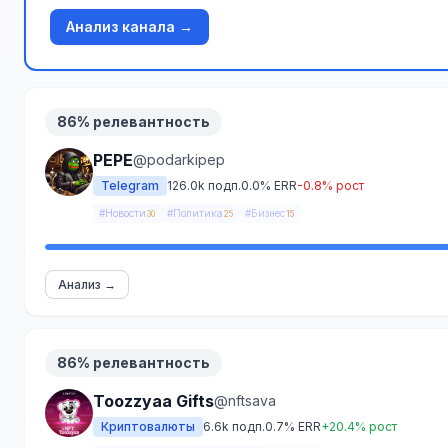
Анализ канала →
86% релевантность
PEPE
@podarkipep
Telegram
126.0k подп.
0.0% ERR
-0.8% рост
#Новости
#Политика
#Бизнес
30
25
15
Анализ →
86% релевантность
Toozzyaa Gifts
@nftsava
Криптовалюты
6.6k подп.
0.7% ERR
+20.4% рост