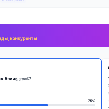
#Личные финансы
нды, конкуренты
я Азия
@grpatKZ
75%