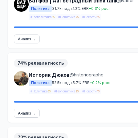
Ватфор | Автострадный think tank
@vatfor
Политика
31.7k подп.
1.2% ERR
+0.3% рост
#Геополитика
#Политика
#Новости
35
25
15
Анализ →
74% релевантность
Историк Дюков
@historiographe
Политика
52.5k подп.
5.7% ERR
+0.2% рост
#Политика
#Геополитика
#Новости
35
25
15
Анализ →
73% релевантность