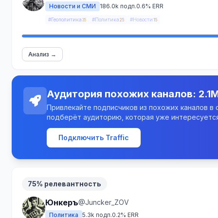
Новости и СМИ
186.0k подп.
0.6% ERR
#Геополитика
#Политика
#Новости
35
25
15
Анализ →
Аудитория похожих каналов: 2.1
Привлекайте подписчиков из похожих каналов в св
подберёт аудиторию, которая уже интересуется
Подключить Traffic
75% релевантность
Юнкеръ
@Juncker_ZOV
Политика
5.3k подп.
0.2% ERR