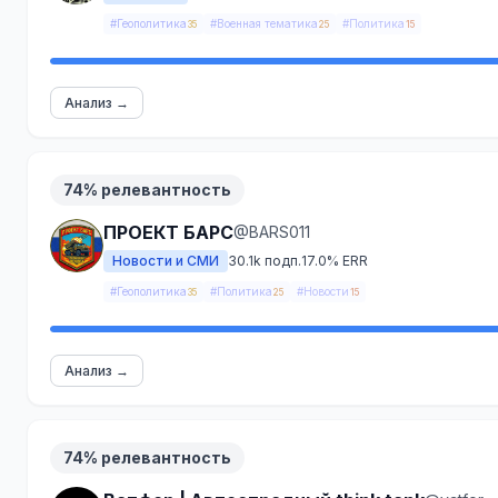
#Геополитика
#Военная тематика
#Политика
35
25
15
Анализ →
74% релевантность
ПРОЕКТ БАРС
@BARS011
Новости и СМИ
30.1k подп.
17.0% ERR
#Геополитика
#Политика
#Новости
35
25
15
Анализ →
74% релевантность