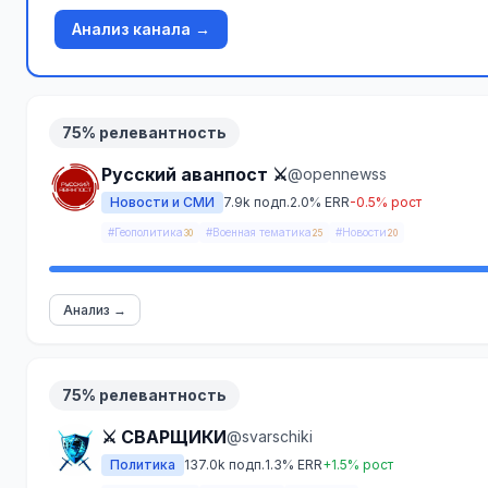
Анализ канала →
75% релевантность
Русский аванпост ⚔️
@opennewss
Новости и СМИ
7.9k подп.
2.0% ERR
-0.5% рост
#Геополитика
#Военная тематика
#Новости
30
25
20
Анализ →
75% релевантность
⚔️ СВАРЩИКИ
@svarschiki
Политика
137.0k подп.
1.3% ERR
+1.5% рост