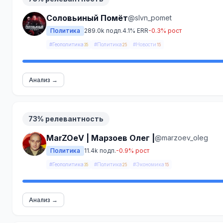
Соловьиный Помёт
@slvn_pomet
Политика
289.0k подп.
4.1% ERR
-0.3% рост
#Геополитика
#Политика
#Новости
35
25
15
Анализ →
73% релевантность
МаrZOеV | Марзоев Олег |
@marzoev_oleg
Политика
11.4k подп.
-0.9% рост
#Геополитика
#Политика
#Экономика
35
25
15
Анализ →