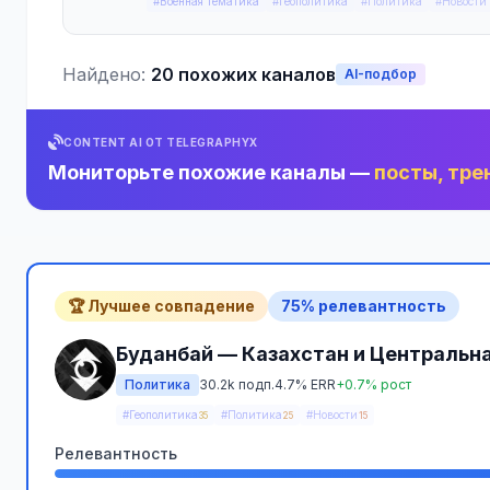
#Военная тематика
#Геополитика
#Политика
#Новости
Найдено:
20 похожих каналов
AI-подбор
CONTENT AI ОТ TELEGRAPHYX
Мониторьте похожие каналы —
посты, тре
🏆 Лучшее совпадение
75% релевантность
Буданбай — Казахстан и Центральна
Политика
30.2k подп.
4.7% ERR
+0.7% рост
#Геополитика
#Политика
#Новости
35
25
15
Релевантность