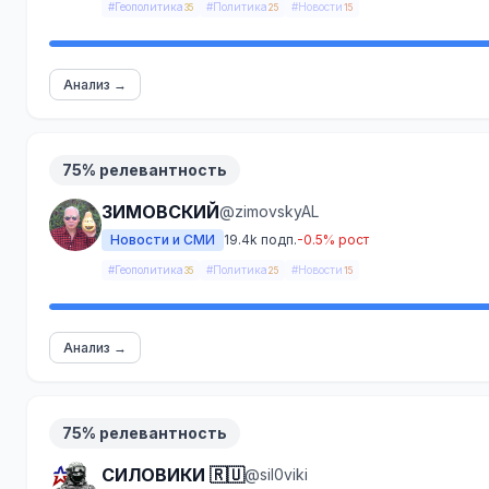
#Геополитика
#Политика
#Новости
35
25
15
Анализ →
75% релевантность
ЗИМОВСКИЙ
@zimovskyAL
Новости и СМИ
19.4k подп.
-0.5% рост
#Геополитика
#Политика
#Новости
35
25
15
Анализ →
75% релевантность
СИЛОВИКИ 🇷🇺
@sil0viki