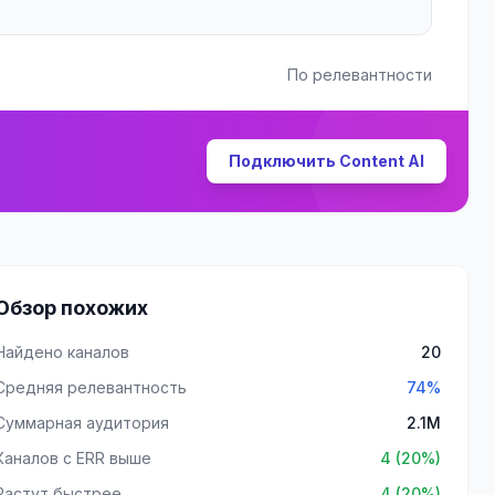
По релевантности
Подключить Content AI
Обзор похожих
Найдено каналов
20
Средняя релевантность
74%
Суммарная аудитория
2.1M
Каналов с ERR выше
4 (20%)
Растут быстрее
4 (20%)