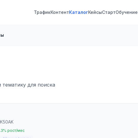
Трафик
Контент
Каталог
Кейсы
Старт
Обучение
лы
и тематику для поиска
K50AK
.3% рост/мес