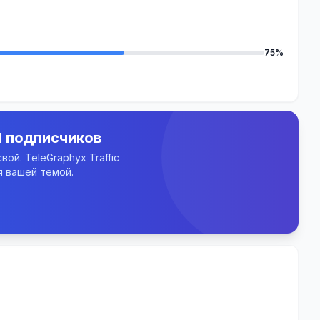
75%
M подписчиков
ой. TeleGraphyx Traffic
 вашей темой.