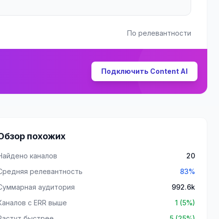
По релевантности
Подключить Content AI
Обзор похожих
Найдено каналов
20
Средняя релевантность
83%
Суммарная аудитория
992.6k
Каналов с ERR выше
1 (5%)
Растут быстрее
5 (25%)