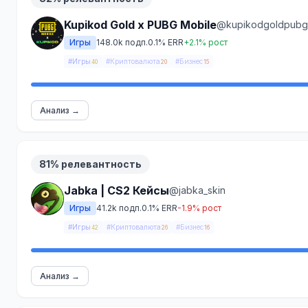
Kupikod Gold x PUBG Mobile
@kupikodgoldpubg
Игры
148.0k подп.
0.1% ERR
+2.1% рост
#Игры
#Криптовалюта
#Бизнес
40
20
15
Анализ →
81% релевантность
Jabka | CS2 Кейсы
@jabka_skin
Игры
41.2k подп.
0.1% ERR
-1.9% рост
#Игры
#Криптовалюта
#Бизнес
42
26
16
Анализ →