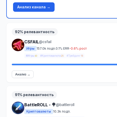
Анализ канала →
92% релевантность
CSFAIL
@csfail
Игры
157.0k подп.
0.1% ERR
-0.6% рост
#Игры
#Криптовалюта
#Трейдинг
40
25
15
Анализ →
91% релевантность
BattleROLL - 🍭
@battleroll
Криптовалюты
10.3k подп.