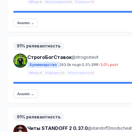
#Игры
#Криптовалюта
#Трейдинг
40
25
15
Анализ →
91% релевантность
СтрогоБогСтавок
@strogostavit
Букмекерство
293.0k подп.
0.3% ERR
-3.0% рост
#Игры
#Трейдинг
#Криптовалюта
40
25
15
Анализ →
91% релевантность
Читы STANDOFF 2 0.37.0
@standoff2modscheat