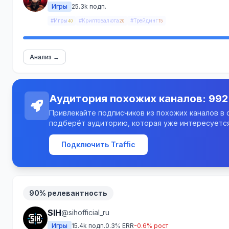
Игры
25.3k подп.
#Игры
#Криптовалюта
#Трейдинг
40
20
15
Анализ →
Аудитория похожих каналов: 992
Привлекайте подписчиков из похожих каналов в св
подберёт аудиторию, которая уже интересуется
Подключить Traffic
90% релевантность
SIH
@sihofficial_ru
Игры
15.4k подп.
0.3% ERR
-0.6% рост