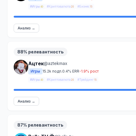
#Игры
#Криптовалюта
#Бизнес
40
20
15
Анализ →
88% релевантность
Ацтек
@aztekmax
Игры
15.2k подп.
0.4% ERR
-1.9% рост
#Игры
#Криптовалюта
#Трейдинг
40
20
15
Анализ →
87% релевантность