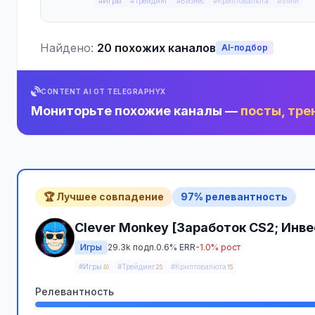
#Игры
#Трейдинг
#Бизнес
#Криптовалюта
#SMM
Найдено:
20 похожих каналов
AI-подбор
CONTENT AI ОТ TELEGRAPHYX
Мониторьте похожие каналы —
посты, тре
🏆 Лучшее совпадение
97% релевантность
Clever Monkey [Заработок CS2; Инв
Игры
29.3k подп.
0.6% ERR
-1.0% рост
#Игры
#Трейдинг
#Криптовалюта
40
25
15
Релевантность