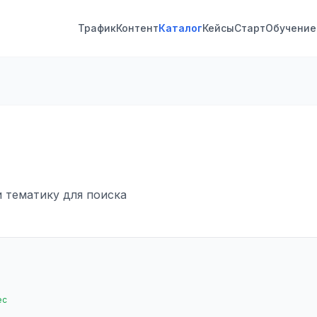
Трафик
Контент
Каталог
Кейсы
Старт
Обучение
и тематику для поиска
ес