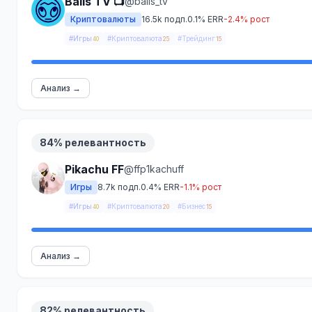
Balls TV 📺
@balls_tv
Криптовалюты
16.5k подп.
0.1% ERR
-2.4% рост
#Игры
#Криптовалюта
#Трейдинг
40
25
15
Анализ →
84% релевантность
Pikachu FF
@ffp1kachuff
Игры
8.7k подп.
0.4% ERR
-1.1% рост
#Игры
#Криптовалюта
#Бизнес
40
20
15
Анализ →
82% релевантность