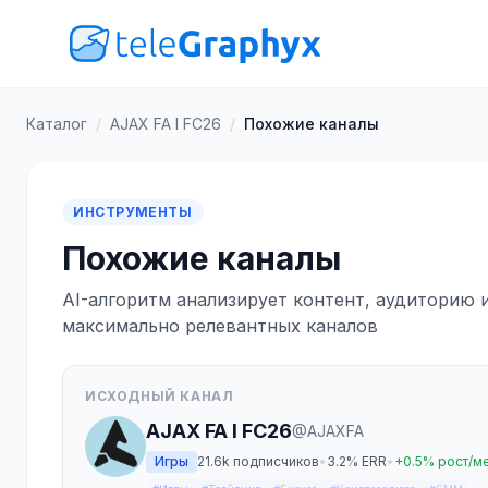
Каталог
/
AJAX FA I FC26
/
Похожие каналы
ИНСТРУМЕНТЫ
Похожие каналы
AI-алгоритм анализирует контент, аудиторию 
максимально релевантных каналов
ИСХОДНЫЙ КАНАЛ
AJAX FA I FC26
@AJAXFA
Игры
21.6k подписчиков
•
3.2% ERR
•
+0.5% рост/м