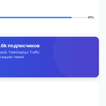
91%
.6k подписчиков
ой. TeleGraphyx Traffic
 вашей темой.