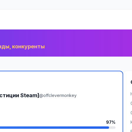
нды, конкуренты
естиции Steam]
@offclevermonkey
97%