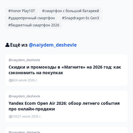
#Honor Play10T
#смартфон с большой батареей
#ударопрочный смартфон
#Snapdragon 6s Gen3
#бюджетный смартфон 2026
👤
Ещё из
@naiydem_deshevle
@naiydem_deshevle
Скидки и промокоды в «Магните» на 2026 год: как
сэкономить на покупках
8
24 июля 2026 г.
@naiydem_deshevle
Yandex Ecom Open Air 2026: обзор летнего события
про онлайн-продажи
105
27 июля 2026 г.
@naiydem_deshevle