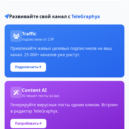
Развивайте свой канал с
TeleGraphyx
Traffic
подписчики от 27₽
Привлекайте живых целевых подписчиков на ваш
канал. 25 000+ каналов уже растут.
Подключить
Content AI
AI пишет посты за вас
Генерируйте вирусные посты одним кликом. Встроен
в редактор TeleGraphyx.
Попробовать